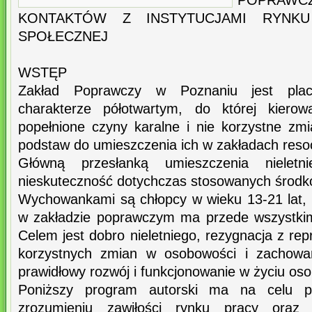
POPRAWC
KONTAKTÓW Z INSTYTUCJAMI RYNK
SPOŁECZNEJ
WSTĘP
Zakład Poprawczy w Poznaniu jest pl
charakterze półotwartym, do której kierowa
popełnione czyny karalne i nie korzystne zm
podstaw do umieszczenia ich w zakładach resoc
Główną przesłanką umieszczenia nielet
nieskuteczność dotychczas stosowanych środ
Wychowankami są chłopcy w wieku 13-21 lat, 
w zakładzie poprawczym ma przede wszystki
Celem jest dobro nieletniego, rezygnacja z repr
korzystnych zmian w osobowości i zachowan
prawidłowy rozwój i funkcjonowanie w życiu os
Poniższy program autorski ma na celu
zrozumieniu zawiłości rynku pracy oraz 