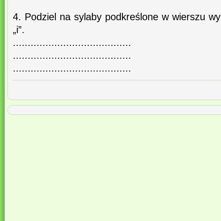
4. Podziel na sylaby podkreślone w wierszu wyr
„i”.
........................................
........................................
........................................