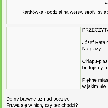
Dzi
Kartkówka - podział na wersy, strofy, sylaby
PRZECZYTA
Józef Rataj
Na plaży
Chlapu-plas
budujemy mi
Piękne mias
w jakim nie
Domy barwne aż nad podziw.
Fruwa się w nich, czy też chodzi?