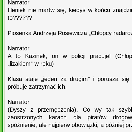
Narrator
Heniek nie martw się, kiedyś w końcu znajdzi
to??????
Piosenka Andrzeja Rosiewicza „Chłopcy radaro
Narrator
A to Kazinek, on w policji pracuje! (Chł
„lizakiem” w ręku)
Klasa staje „jeden za drugim” i porusza si
próbuje zatrzymać ich.
Narrator
(Dyszy z przemęczenia). Co wy tak szybko!
zaostrzonych karach dla piratów drogo
spóźnienie, ale najpierw obowiązki, a później p