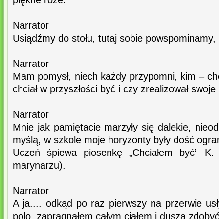
piękne róże.
Narrator
Usiądźmy do stołu, tutaj sobie powspominamy, bo
Narrator
Mam pomysł, niech każdy przypomni, kim – cho
chciał w przyszłości być i czy zrealizował swoje 
Narrator
Mnie jak pamiętacie marzyły się dalekie, nieod
myślą, w szkole moje horyzonty były dość ogra
Uczeń śpiewa piosenkę „Chciałem być” K.
marynarzu).
Narrator
A ja.... odkąd po raz pierwszy na przerwie u
polo, zapragnąłem całym ciałem i duszą zdobyć