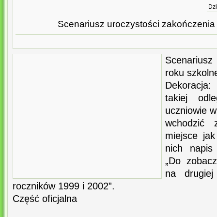
Dzi
Scenariusz uroczystości zakończenia
Scenariusz 
roku szkol
Dekoracja:
takiej odl
uczniowie w
wchodzić 
miejsce ja
nich napis
„Do zobacz
na drugie
roczników 1999 i 2002”.
Część oficjalna