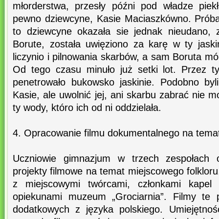
młorderstwa, przesły późni pod władze piekł
pewno dziewcyne, Kasie Maciaszkówno. Próba
to dziewcyne okazała sie jednak nieudano, 
Borute, została uwięziono za karę w ty jask
liczynio i pilnowania skarbów, a sam Boruta mó
Od tego czasu minuło już setki lot. Przez t
penetrowało bukowsko jaskinie. Podobno byli 
Kasie, ale uwolnić jej, ani skarbu zabrać nie 
ty wody, któro ich od ni oddzielała.
4. Opracowanie filmu dokumentalnego na temat 
Uczniowie gimnazjum w trzech zespołach o
projekty filmowe na temat miejscowego folklor
z miejscowymi twórcami, członkami kapel l
opiekunami muzeum „Grociarnia”. Filmy te 
dodatkowych z języka polskiego. Umiejętnoś