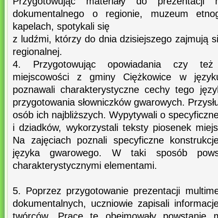
Przygotowując materiały do prezentacji m
dokumentalnego o regionie, muzeum etnog
kapelach, spotykali się
z ludźmi, którzy do dnia dzisiejszego zajmują 
regionalnej.
4. Przygotowując opowiadania czy też 
miejscowości z gminy Ciężkowice w język
poznawali charakterystyczne cechy tego jęz
przygotowania słowniczków gwarowych. Przysłu
osób ich najbliższych. Wypytywali o specyficzn
i dziadków, wykorzystali teksty piosenek miej
Na zajęciach poznali specyficzne konstrukc
języka gwarowego. W taki sposób powst
charakterystycznymi elementami.
5. Poprzez przygotowanie prezentacji multime
dokumentalnych, uczniowie zapisali informac
twórców. Prace te obejmowały powstanie mi