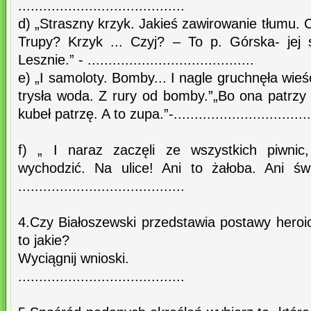
........................................
d) „Straszny krzyk. Jakieś zawirowanie tłumu. 
Trupy? Krzyk ... Czyj? – To p. Górska- jej
Lesznie.” - ........................................
e) „I samoloty. Bomby... I nagle gruchnęła wie
trysła woda. Z rury od bomby.”„Bo ona patrzy 
kubeł patrzę. A to zupa.”-..................................
f) „ I naraz zaczęli ze wszystkich piwnic
wychodzić. Na ulice! Ani to żałoba. Ani św
........................................
4.Czy Białoszewski przedstawia postawy heroicz
to jakie?
Wyciągnij wnioski.
........................................