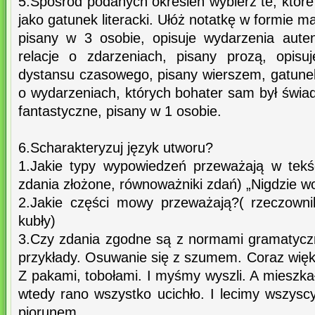
5.Spośród podanych określeń wybierz te, które
jako gatunek literacki. Ułóż notatkę w formie ma
pisany w 3 osobie, opisuje wydarzenia aute
relacje o zdarzeniach, pisany prozą, opis
dystansu czasowego, pisany wierszem, gatunek
o wydarzeniach, których bohater sam był świa
fantastyczne, pisany w 1 osobie.
6.Scharakteryzuj język utworu?
1.Jakie typy wypowiedzeń przeważają w tekś
zdania złożone, równoważniki zdań) „Nigdzie w
2.Jakie części mowy przeważają?( rzeczownik
kubły)
3.Czy zdania zgodne są z normami gramatycz
przykłady. Osuwanie się z szumem. Coraz wię
Z pakami, tobołami. I myśmy wyszli. A mieszkał
wtedy rano wszystko ucichło. I lecimy wszysc
piorunem.