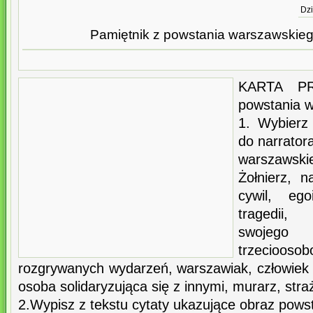
Dzi
Pamiętnik z powstania warszawskiego
KARTA PR
powstania 
1. Wybierz 
do narrator
warszawskie
Żołnierz, n
cywil, ego
tragedii,
swojego
trzeciooso
rozgrywanych wydarzeń, warszawiak, człowie
osoba solidaryzująca się z innymi, murarz, stra
2.Wypisz z tekstu cytaty ukazujące obraz pows