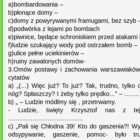
a)bombardowania –
b)płonące domy –
c)domy z powyrywanymi framugami, bez szyb 
d)podwórka z lejami po bombach
e)piwnice, będące schroniskiem przed atakam
f)ludzie szukający wody pod ostrzałem bomb –
g)ulice pełne uciekinierów –
h)ruiny zawalonych domów-
3.Omów postawy i zachowania warszawiaków
cytatów
a) „(...) Więc już? To już? Tak, trudno, tylko
nóg? Spłaszczy? I żeby tylko prędko...” – ..............
b) „ – Ludzie módlmy się , przetrwamy.
- Ludzie, święty Krzysztof nas z te
........................................
c) „Pali się Chłodna 39! Kto do gaszenia?! W
odsypywanie, gaszenie, pomoc- było tr