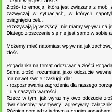
- czym więc jest złość?
Złość- to emocja, która jest związana z mobiliz
zazwyczaj w sytuacjach, w których napot
osiągnięciu celu.
Przeżywają ją wszyscy i nie mamy wpływu na jej
Dlatego złoszczenie się nie jest samo w sobie an
Możemy mieć natomiast wpływ na jak zachowu
złość
Pogadanka na temat odczuwania złości Pogadank
Sama złość, rozumiana jako odczucie wewnętr
ma nawet swoje "zasługi" dla:
- rozpoznawania zagrożenia dla naszego porzą
- dla naszych wartości.
Rzecz w tym, jak wyrazimy owo odczucie zło
dwa sposoby: asertywny i agresywny. załącznik
Różnica pomiędzy jednym a drugim sposobem 