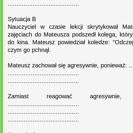
........................................
Sytuacja B
Nauczyciel w czasie lekcji skrytykował Ma
zajęciach do Mateusza podszedł kolega, który
do kina. Mateusz powiedział koledze: ”Odczep
czym go pchnął.
Mateusz zachował się agresywnie, ponieważ: ...........
........................................
........................................
Zamiast reagować agresywnie,
........................................
........................................
........................................