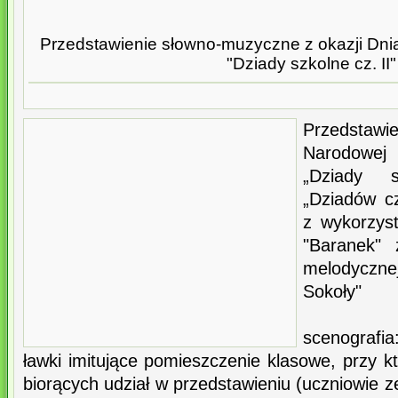
Przedstawienie słowno-muzyczne z okazji Dnia
"Dziady szkolne cz. II"
Przedstawi
Narodowej
„Dziady 
„Dziadów c
z wykorzys
"Baranek" 
melodyczn
Sokoły"
scenografi
ławki imitujące pomieszczenie klasowe, przy 
biorących udział w przedstawieniu (uczniowie z