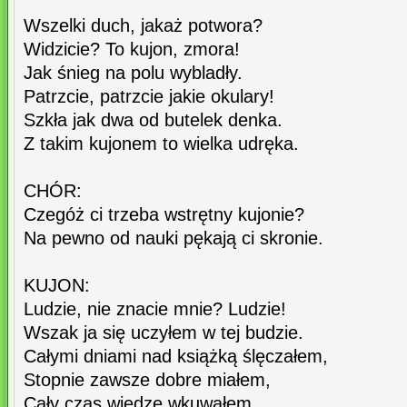
Wszelki duch, jakaż potwora?
Widzicie? To kujon, zmora!
Jak śnieg na polu wybladły.
Patrzcie, patrzcie jakie okulary!
Szkła jak dwa od butelek denka.
Z takim kujonem to wielka udręka.
CHÓR:
Czegóż ci trzeba wstrętny kujonie?
Na pewno od nauki pękają ci skronie.
KUJON:
Ludzie, nie znacie mnie? Ludzie!
Wszak ja się uczyłem w tej budzie.
Całymi dniami nad książką ślęczałem,
Stopnie zawsze dobre miałem,
Cały czas wiedzę wkuwałem.