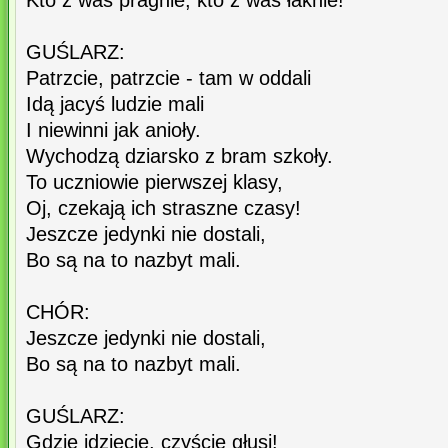
Kto z was pragnie, kto z was łaknie!
GUŚLARZ:
Patrzcie, patrzcie - tam w oddali
Idą jacyś ludzie mali
I niewinni jak anioły.
Wychodzą dziarsko z bram szkoły.
To uczniowie pierwszej klasy,
Oj, czekają ich straszne czasy!
Jeszcze jedynki nie dostali,
Bo są na to nazbyt mali.
CHÓR:
Jeszcze jedynki nie dostali,
Bo są na to nazbyt mali.
GUŚLARZ:
Gdzie idziecie, czyście głusi!