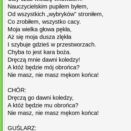
Nauczycielskim pupilem byłem,
Od wszystkich „wybryków" stroniłem,
Co zrobiłem, wszystko cacy.
Moja wielka głowa pękła,
Aż się moja dusza zlękła
I szybuje gdzieś w przestworzach.
Chyba to jest kara boża.
Dręczą mnie dawni koledzy!
A któż będzie mój obrońca?
Nie masz, nie masz mękom końca!
CHÓR:
Dręczą go dawni koledzy,
A któż będzie mu obrońca?
Nie masz, nie masz mękom końca!
GUŚLARZ: