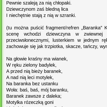
Pewnie szaleją za nią chłopaki.
Dziewczynom zaś bledną lica
I niechętnie stają z nią w szranki.
(tu można puścić fragment/refren „Baranka”
scenę wchodzi dziewczyna w zwiewnej s
przeciwsłonecznymi, lusterkiem w jednym r
zachowuje się jak trzpiotka, skacze, tańczy, 
Na głowie kraśny ma wianek,
W ręku zielony badylek,
A przed nią bieży baranek,
A nad nią leci motylek,
Na baranka bez ustanku
Woła: baś, baś, mój baranku,
Baranek zawsze z daleka;
Motylka rózeczką goni