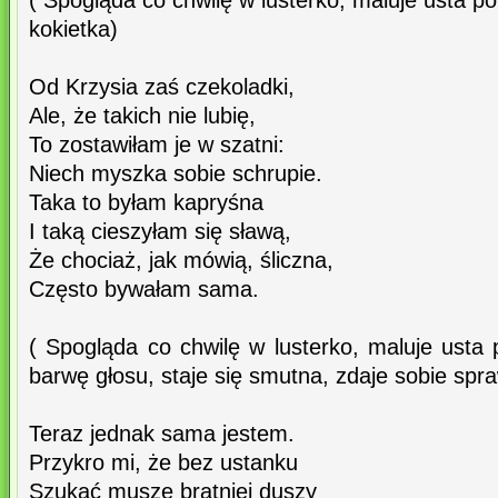
( Spogląda co chwilę w lusterko, maluje usta p
kokietka)
Od Krzysia zaś czekoladki,
Ale, że takich nie lubię,
To zostawiłam je w szatni:
Niech myszka sobie schrupie.
Taka to byłam kapryśna
I taką cieszyłam się sławą,
Że chociaż, jak mówią, śliczna,
Często bywałam sama.
( Spogląda co chwilę w lusterko, maluje usta
barwę głosu, staje się smutna, zdaje sobie spr
Teraz jednak sama jestem.
Przykro mi, że bez ustanku
Szukać muszę bratniej duszy