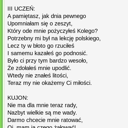
III UCZEŃ:
A pamiętasz, jak dnia pewnego
Upomniałam się o zeszyt,
Który ode mnie pożyczyłeś Kolego?
Potrzebny mi był na lekcję polskiego,
Lecz ty w błoto go rzuciłeś
I samemu kazałeś go podnosić.
Było ci przy tym bardzo wesoło,
Że zdołałeś mnie upodlić.
Wtedy nie znałeś litości,
Teraz my nie okażemy Ci miłości.
KUJON:
Nie ma dla mnie teraz rady,
Nazbyt wielkie są me wady.
Darmo chcecie mnie ratować,
Oj, mam ja czego żałować!