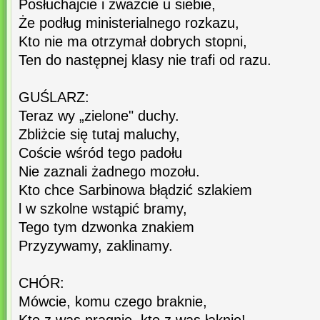
Posłuchajcie i zważcie u siebie,
Że podług ministerialnego rozkazu,
Kto nie ma otrzymał dobrych stopni,
Ten do następnej klasy nie trafi od razu.
GUŚLARZ:
Teraz wy „zielone" duchy.
Zbliżcie się tutaj maluchy,
Coście wśród tego padołu
Nie zaznali żadnego mozołu.
Kto chce Sarbinowa błądzić szlakiem
l w szkolne wstąpić bramy,
Tego tym dzwonka znakiem
Przyzywamy, zaklinamy.
CHÓR:
Mówcie, komu czego braknie,