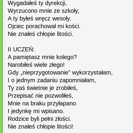
Wygadałeś ty dyrekcji,
Wyrzucono mnie ze szkoły,
A ty byłeś wręcz wesoły.
Ojciec porachował mi kości.
Nie znałeś chłopie litości.
II UCZEŃ:
A pamiętasz mnie kolego?
Narobiłeś wiele złego!
Gdy „nieprzygotowanie" wykorzystałam,
I o jednym zadaniu zapomniałam,
Ty zaś świetnie je zrobiłeś,
Przepisać nie pozwoliłeś,
Mnie na braku przyłapano
I jedynkę mi wpisano.
Rodzice byli pełni złości.
Nie znałeś chłopie litości!