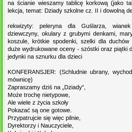
na ścianie wieszamy tablicę korkową (jako ta
lekcja, temat: Dziady szkolne cz. II i dowolną d
rekwizyty: peleryna dla Guślarza, wiane
dziewczyny, okulary z grubymi denkami, mar
koszule, krótkie spodenki, szelki dla duchów
duże wydrukowane oceny - szóstki oraz piątki d
jedynki na sznurku dla dzieci
KONFERANSJER: (Schludnie ubrany, wychodzi
mównicę)
Zapraszamy dziś na „Dziady”,
Może trochę nietypowe,
Ale wiele z życia szkoły
Pokazać są one gotowe.
Przypatrujcie się więc pilnie,
Dyrektorzy i Nauczyciele,