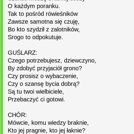
O każdym poranku.
Tak to pośród rówieśników
Zawsze samotna się czuję,
Bo kto szydził z zalotników,
Srogo to odpokutuje.
GUŚLARZ:
Czego potrzebujesz, dziewczyno,
By zdobyć przyjaciół grono?
Czy prosisz o wybaczenie,
Czy o szansę bycia dobrą?
Są tu twoi wielbiciele,
Przebaczyć ci gotowi.
CHÓR:
Mówcie, komu wiedzy braknie,
Kto jej pragnie, kto jej łaknie?