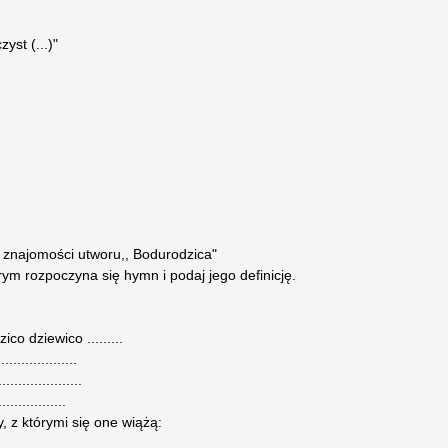
yst (...)"
 znajomości utworu,, Bodurodzica"
órym rozpoczyna się hymn i podaj jego definicję.
co dziewico .........
.................
..................
..............
y, z którymi się one wiążą: