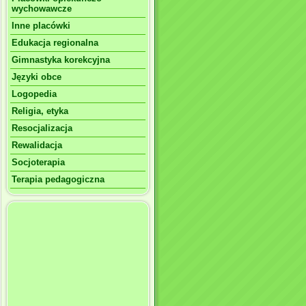
wychowawcze
Inne placówki
Edukacja regionalna
Gimnastyka korekcyjna
Języki obce
Logopedia
Religia, etyka
Resocjalizacja
Rewalidacja
Socjoterapia
Terapia pedagogiczna