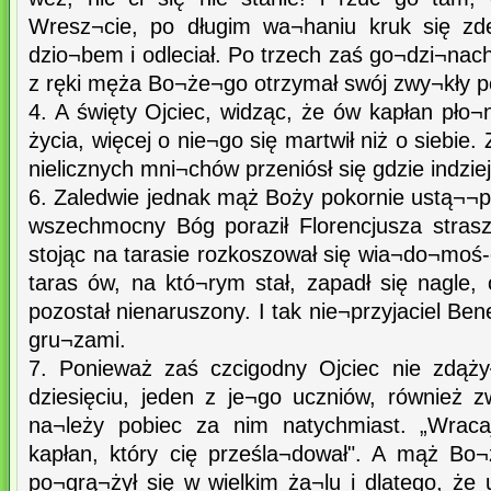
Wresz¬cie, po długim wa¬haniu kruk się zde
dzio¬bem i odleciał. Po trzech zaś go¬dzi¬nach
z ręki męża Bo¬że¬go otrzymał swój zwy¬kły 
4. A święty Ojciec, widząc, że ów kapłan pło
życia, więcej o nie¬go się martwił niż o siebie
nielicznych mni¬chów przeniósł się gdzie indziej
6. Zaledwie jednak mąż Boży pokornie ustą¬¬pił
wszechmocny Bóg poraził Florencjusza stras
stojąc na tarasie rozkoszował się wia¬do¬moś-
taras ów, na któ¬rym stał, zapadł się nagle
pozostał nienaruszony. I tak nie¬przyjaciel Be
gru¬zami.
7. Ponieważ zaś czcigodny Ojciec nie zdąży
dziesięciu, jeden z je¬go uczniów, również
na¬leży pobiec za nim natychmiast. „Wracaj
kapłan, który cię prześla¬dował". A mąż Bo¬
po¬grą¬żył się w wielkim ża¬lu i dlatego, że u