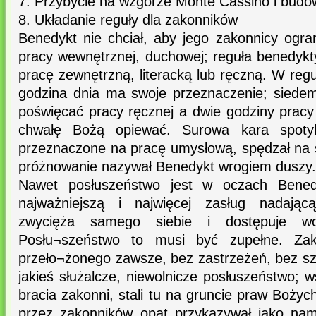
7. Przybycie na wzgórze Monte Cassino i budo
8. Układanie reguły dla zakonników
Benedykt nie chciał, aby jego zakonnicy ogran
pracy wewnętrznej, duchowej; reguła benedykt
pracę zewnętrzną, literacką lub ręczną. W reg
godzina dnia ma swoje przeznaczenie; siede
poświęcać pracy ręcznej a dwie godziny pracy
chwałę Bożą opiewać. Surowa kara spotyk
przeznaczone na pracę umysłową, spędzał na ś
próżnowanie nazywał Benedykt wrogiem duszy.
Nawet posłuszeństwo jest w oczach Bened
najważniejszą i najwięcej zasług nadając
zwycięża samego siebie i dostępuje wo
Posłu¬szeństwo to musi być zupełne. Zak
przeło¬żonego zawsze, bez zastrzeżeń, bez sz
jakieś służalcze, niewolnicze posłuszeństwo; 
bracia zakonni, stali tu na gruncie praw Bożyc
przez zakonników opat przykazywał jako nam