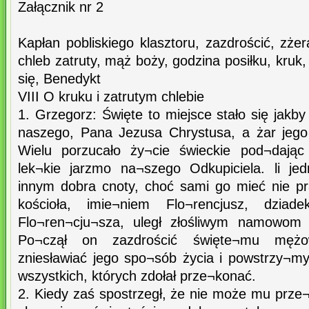
Załącznik nr 2
Kapłan pobliskiego klasztoru, zazdrościć, zżer
chleb zatruty, mąż boży, godzina posiłku, kruk, 
się, Benedykt
VIII O kruku i zatrutym chlebie
1. Grzegorz: Święte to miejsce stało się jakb
naszego, Pana Jezusa Chrystusa, a żar jego 
Wielu porzucało ży¬cie świeckie pod¬dają
lek¬kie jarzmo na¬szego Odkupiciela. li je
innym dobra cnoty, choć sami go mieć nie pr
kościoła, imie¬niem Flo¬rencjusz, dziad
Flo¬ren¬cju¬sza, uległ złośliwym namowom
Po¬czął on zazdrościć święte¬mu mężow
zniesławiać jego spo¬sób życia i powstrzy¬
wszystkich, których zdołał prze¬konać.
2. Kiedy zaś spostrzegł, że nie może mu prze¬