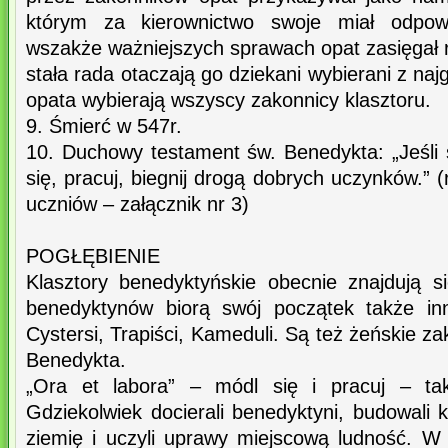
którym za kierownictwo swoje miał odpow
wszakże ważniejszych sprawach opat zasięgał ra
stała rada otaczają go dziekani wybierani z na
opata wybierają wszyscy zakonnicy klasztoru.
9. Śmierć w 547r.
10. Duchowy testament św. Benedykta: „Jeśli 
się, pracuj, biegnij drogą dobrych uczynków.”
uczniów – załącznik nr 3)
POGŁĘBIENIE
Klasztory benedyktyńskie obecnie znajdują 
benedyktynów biorą swój początek także in
Cystersi, Trapiści, Kameduli. Są też żeńskie z
Benedykta.
„Ora et labora” – módl się i pracuj – ta
Gdziekolwiek docierali benedyktyni, budowali kl
ziemię i uczyli uprawy miejscową ludność. W 