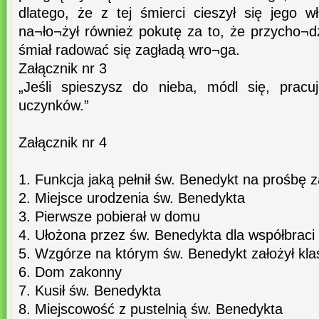
dlatego, że z tej śmierci cieszył się jego 
na¬ło¬żył również pokutę za to, że przycho¬
śmiał radować się zagładą wro¬ga.
Załącznik nr 3
„Jeśli spieszysz do nieba, módl się, pracu
uczynków.”
Załącznik nr 4
1. Funkcja jaką pełnił św. Benedykt na prośbę 
2. Miejsce urodzenia św. Benedykta
3. Pierwsze pobierał w domu
4. Ułożona przez św. Benedykta dla współbraci
5. Wzgórze na którym św. Benedykt założył kla
6. Dom zakonny
7. Kusił św. Benedykta
8. Miejscowość z pustelnią św. Benedykta