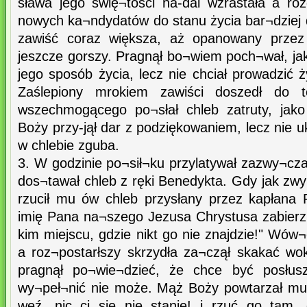
sława jego świę¬tości na-dal wzrastała a roz
nowych ka¬ndydatów do stanu życia bar¬dziej 
zawiść coraz większa, aż opanowany przez 
jeszcze gorszy. Pragnął bo¬wiem poch¬wał, ja
jego sposób życia, lecz nie chciał prowadzić
Zaślepiony mrokiem zawiści doszedł do 
wszechmogącego po¬słał chleb zatruty, jak
Boży przy-jął dar z podziękowaniem, lecz nie u
w chlebie zguba.
3. W godzinie po¬sił¬ku przylatywał zazwy¬czaj
dos¬tawał chleb z ręki Benedykta. Gdy jak zwy
rzucił mu ów chleb przysłany przez kapłana F
imię Pana na¬szego Jezusa Chrystusa zabierz 
kim miejscu, gdzie nikt go nie znajdzie!" Wów¬
a roz¬postarłszy skrzydła za¬czął skakać wok
pragnął po¬wie¬dzieć, że chce być posłusz
wy¬peł¬nić nie może. Mąż Boży powtarzał mu
weź, nic ci się nie stanie! i rzuć go tam, g