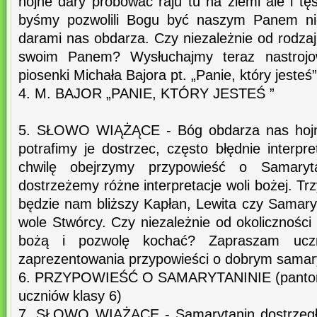
hojne dary próbować raju tu na ziemi ale i t
byśmy pozwolili Bogu być naszym Panem nie
darami nas obdarza. Czy niezależnie od rodza
swoim Panem? Wysłuchajmy teraz nastrojowe
piosenki Michała Bajora pt. „Panie, który jesteś”
4. M. BAJOR „PANIE, KTÓRY JESTEŚ ”
5. SŁOWO WIĄŻĄCE - Bóg obdarza nas hojn
potrafimy je dostrzec, często błędnie interp
chwilę obejrzymy przypowieść o Samaryta
dostrzeżemy różne interpretacje woli bożej. Trzy
będzie nam bliższy Kapłan, Lewita czy Samaryta
wole Stwórcy. Czy niezależnie od okoliczności 
bożą i pozwolę kochać? Zapraszam uc
zaprezentowania przypowieści o dobrym samary
6. PRZYPOWIEŚĆ O SAMARYTANINIE (pantomi
uczniów klasy 6)
7. SŁOWO WIĄŻĄCE - Samarytanin dostrzegł 