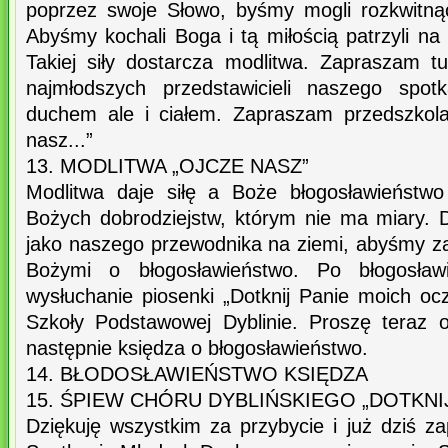
poprzez swoje Słowo, byśmy mogli rozkwitną
Abyśmy kochali Boga i tą miłością patrzyli na 
Takiej siły dostarcza modlitwa. Zapraszam t
najmłodszych przedstawicieli naszego spot
duchem ale i ciałem. Zapraszam przedszkol
nasz...”
13. MODLITWA „OJCZE NASZ”
Modlitwa daje siłę a Boże błogosławieństw
Bożych dobrodziejstw, którym nie ma miary. D
jako naszego przewodnika na ziemi, abyśmy za
Bożymi o błogosławieństwo. Po błogosław
wysłuchanie piosenki „Dotknij Panie moich o
Szkoły Podstawowej Dyblinie. Proszę teraz 
następnie księdza o błogosławieństwo.
14. BŁODOSŁAWIEŃSTWO KSIĘDZA
15. ŚPIEW CHÓRU DYBLIŃSKIEGO „DOTKNI
Dziękuję wszystkim za przybycie i już dziś z