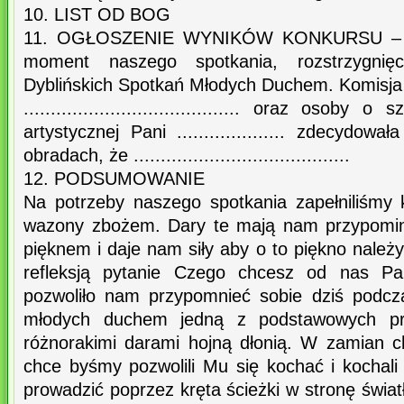
10. LIST OD BOG
11. OGŁOSZENIE WYNIKÓW KONKURSU – Na
moment naszego spotkania, rozstrzygni
Dyblińskich Spotkań Młodych Duchem. Komisja 
........................................ oraz osoby
artystycznej Pani .................... zdecydowa
obradach, że ........................................
12. PODSUMOWANIE
Na potrzeby naszego spotkania zapełniliśmy 
wazony zbożem. Dary te mają nam przypomin
pięknem i daje nam siły aby o to piękno należy
refleksją pytanie Czego chcesz od nas P
pozwoliło nam przypomnieć sobie dziś podcz
młodych duchem jedną z podstawowych p
różnorakimi darami hojną dłonią. W zamian
chce byśmy pozwolili Mu się kochać i kochali
prowadzić poprzez kręta ścieżki w stronę świat