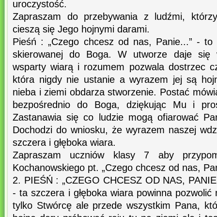
uroczystość.
Zapraszam do przebywania z ludźmi, którz
cieszą się Jego hojnymi darami.
Pieśń : „Czego chcesz od nas, Panie...” - to
skierowanej do Boga. W utworze daje się 
wsparty wiarą i rozumem pozwala dostrzec c
która nigdy nie ustanie a wyrazem jej są hoj
nieba i ziemi obdarza stworzenie. Postać mów
bezpośrednio do Boga, dziękując Mu i pro
Zastanawia się co ludzie mogą ofiarować Pa
Dochodzi do wniosku, że wyrazem naszej wdz
szczera i głęboka wiara.
Zapraszam uczniów klasy 7 aby przypo
Kochanowskiego pt. „Czego chcesz od nas, Pan
2. PIEŚŃ : „CZEGO CHCESZ OD NAS, PANIE
- ta szczera i głęboka wiara powinna pozwoli
tylko Stwórcę ale przede wszystkim Pana, k