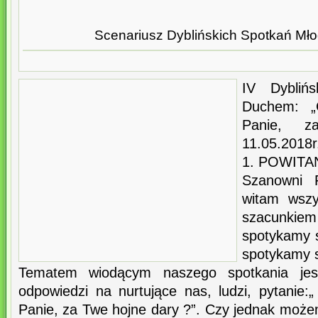
Scenariusz Dyblińskich Spotkań M
IV Dybliń
Duchem: „
Panie, z
11.05.2018r
1. POWITA
Szanowni P
witam wszy
szacunkiem
spotykamy s
spotykamy s
Tematem wiodącym naszego spotkania jest
odpowiedzi na nurtujące nas, ludzi, pytanie
Panie, za Twe hojne dary ?”. Czy jednak może