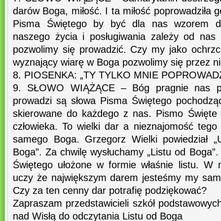
darów Boga, miłość. I ta miłość poprowadziła g
Pisma Świętego by być dla nas wzorem do
naszego życia i posługiwania zależy od nas
pozwolimy się prowadzić. Czy my jako ochrz
wyznający wiarę w Boga pozwolimy się przez n
8. PIOSENKA: „TY TYLKO MNIE POPROWAD
9. SŁOWO WIĄŻĄCE – Bóg pragnie nas pr
prowadzi są słowa Pisma Świętego pochodząc
skierowane do każdego z nas. Pismo Święte 
człowieka. To wielki dar a nieznajomość tego
samego Boga. Grzegorz Wielki powiedział „
Boga”. Za chwilę wysłuchamy „Listu od Boga”.
Świętego ułożone w formie właśnie listu. W
uczy że największym darem jesteśmy my sami 
Czy za ten cenny dar potrafię podziękować?
Zapraszam przedstawicieli szkół podstawowyc
nad Wisłą do odczytania Listu od Boga