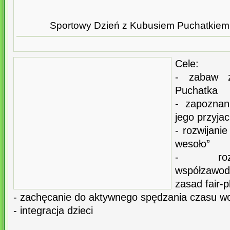
Sportowy Dzień z Kubusiem Puchatkiem dz
Cele:
- zabaw z
Puchatka
- zapoznan
jego przyjac
- rozwijani
wesoło”
- rozw
współzawod
zasad fair-p
- zachęcanie do aktywnego spędzania czasu w
- integracja dzieci