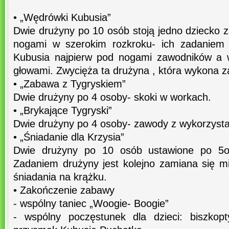
• „Wędrówki Kubusia”
Dwie drużyny po 10 osób stoją jedno dziecko za
nogami w szerokim rozkroku- ich zadaniem j
Kubusia najpierw pod nogami zawodników a 
głowami. Zwycięża ta drużyna , która wykona z
• „Zabawa z Tygryskiem”
Dwie drużyny po 4 osoby- skoki w workach.
• „Brykające Tygryski”
Dwie drużyny po 4 osoby- zawody z wykorzysta
• „Śniadanie dla Krzysia”
Dwie drużyny po 10 osób ustawione po 5os
Zadaniem drużyny jest kolejno zamiana się m
śniadania na krążku.
• Zakończenie zabawy
- wspólny taniec „Woogie- Boogie”
- wspólny poczęstunek dla dzieci: biszkop