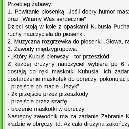
Przebieg zabawy:
1. Powitanie piosenką „Jeśli dobry humor mas
oraz „Witamy Was serdecznie”
Dzieci stoją w kole z opaskami Kubusia Pucha
ruchy nauczyciela do piosenki.
2. Muzyczna rozgrzewka do piosenki „Głowa, r
3. Zawody międzygrupowe:
• „Który Kubuś pierwszy”- tor przeszkód
Z każdej drużyny nauczyciel wybiera po 6 
dostają do ręki maskotki Kubusia- ich zada
dostarczenie maskotek do obręczy, pokonując 
- przejście po macie „Jeżyk”
- 2x przejście przez przeszkody
- przejście przez szarfę
- ułożenie maskotki w obręczy
Następny zawodnik ma za zadanie Zabranie K
kładzie w obręczy itd. Aż cała drużyna zakończ