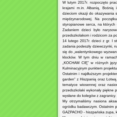
W lutym 2017r. rozpoczęto pra
krajami m.in. Albanią, Bośnią
dzieciom okazji do okazywania s
międzynarodowej. Na początku 
styropianowe serca, na których
Zadaniem dzieci było narysow
przedszkolakom i rodzicom za po
14 lutego 2017r. dzieci z gr. I 
zadania podeszły dziewczynki, n
się do „walentynkowego wyzwan
klocków. W tym dniu w ramach 
„KOCHAM CIĘ” w różnych języka
Kulminacyjnym punktem projektu 
Ostatnim i najdłuższym projekte
garden” z Hiszpanią oraz Łotwą
tematyce wiosennej oraz nasio
przedszkolaki wykonały piękne pr
wysłane do kolegów z zagranicy.
My otrzymaliśmy nasiona aksam
ogródku badawczym. Ostatnim p
GAZPACHO - hiszpańska zupa, któ