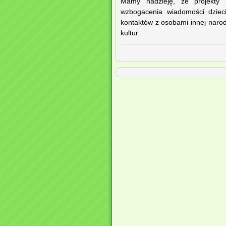
Mamy nadzieję, że projekty 
wzbogacenia wiadomości dziec
kontaktów z osobami innej naro
kultur.