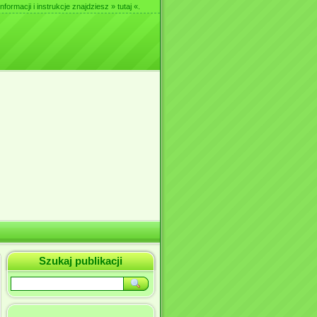
nformacji i instrukcje znajdziesz
» tutaj «
.
Szukaj publikacji