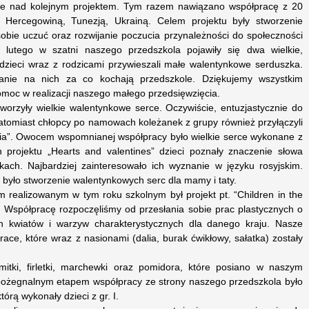
ce nad kolejnym projektem. Tym razem nawiązano współpracę z 20
 i Hercegowiną, Tunezją, Ukrainą. Celem projektu były stworzenie
obie uczuć oraz rozwijanie poczucia przynależności do społeczności
lutego w szatni naszego przedszkola pojawiły się dwa wielkie,
 dzieci wraz z rodzicami przywieszali małe walentynkowe serduszka.
anie na nich za co kochają przedszkole. Dziękujemy wszystkim
moc w realizacji naszego małego przedsięwzięcia.
stworzyły wielkie walentynkowe serce. Oczywiście, entuzjastycznie do
atomiast chłopcy po namowach koleżanek z grupy również przyłączyli
ia”. Owocem wspomnianej współpracy było wielkie serce wykonane z
projektu „Hearts and valentines” dzieci poznały znaczenie słowa
ch. Najbardziej zainteresowało ich wyznanie w języku rosyjskim.
było stworzenie walentynkowych serc dla mamy i taty.
m realizowanym w tym roku szkolnym był projekt pt. “Children in the
. Współpracę rozpoczęliśmy od przesłania sobie prac plastycznych o
n kwiatów i warzyw charakterystycznych dla danego kraju. Nasze
ace, które wraz z nasionami (dalia, burak ćwikłowy, sałatka) zostały
itki, firletki, marchewki oraz pomidora, które posiano w naszym
ożegnalnym etapem współpracy ze strony naszego przedszkola było
rą wykonały dzieci z gr. I.