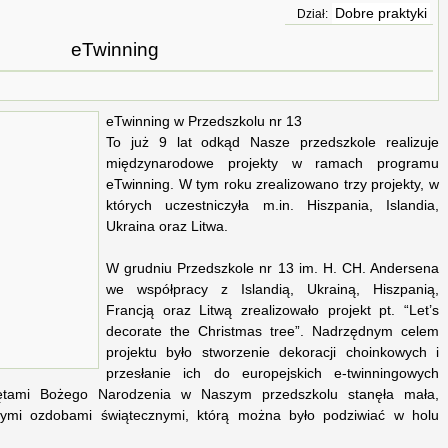
Dobre praktyki
Dział:
eTwinning
eTwinning w Przedszkolu nr 13
To już 9 lat odkąd Nasze przedszkole realizuje
międzynarodowe projekty w ramach programu
eTwinning. W tym roku zrealizowano trzy projekty, w
których uczestniczyła m.in. Hiszpania, Islandia,
Ukraina oraz Litwa.
W grudniu Przedszkole nr 13 im. H. CH. Andersena
we współpracy z Islandią, Ukrainą, Hiszpanią,
Francją oraz Litwą zrealizowało projekt pt. “Let’s
decorate the Christmas tree”. Nadrzędnym celem
projektu było stworzenie dekoracji choinkowych i
przesłanie ich do europejskich e-twinningowych
iętami Bożego Narodzenia w Naszym przedszkolu stanęła mała,
nymi ozdobami świątecznymi, którą można było podziwiać w holu