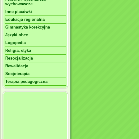
wychowawcze
Inne placówki
Edukacja regionalna
Gimnastyka korekcyjna
Języki obce
Logopedia
Religia, etyka
Resocjalizacja
Rewalidacja
Socjoterapia
Terapia pedagogiczna