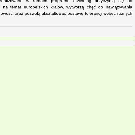
realizowane w ramach programu etwinning przyczynią się do
i na temat europejskich krajów, wytworzą chęć do nawiązywania
dowości oraz pozwolą ukształtować postawę tolerancji wobec różnych