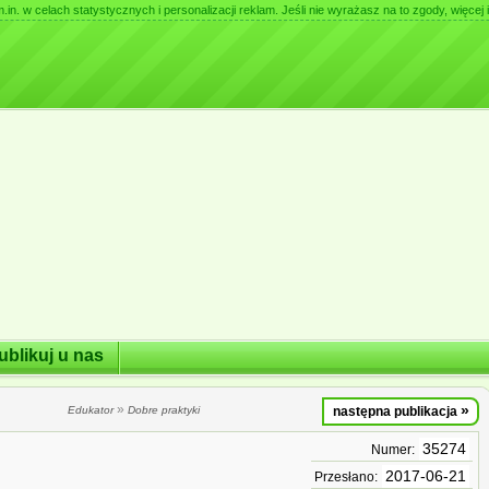
. w celach statystycznych i personalizacji reklam. Jeśli nie wyrażasz na to zgody, więcej i
ublikuj u nas
»
»
Edukator
Dobre praktyki
następna publikacja
35274
Numer:
2017-06-21
Przesłano: