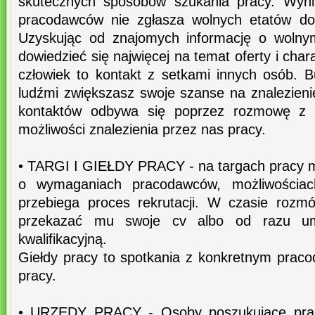
skutecznych sposobów szukania pracy. Wyni
pracodawców nie zgłasza wolnych etatów do
Uzyskując od znajomych informację o wolny
dowiedzieć się najwięcej na temat oferty i cha
człowiek to kontakt z setkami innych osób. B
ludźmi zwiększasz swoje szanse na znalezieni
kontaktów odbywa się poprzez rozmowę z 
możliwości znalezienia przez nas pracy.
• TARGI I GIEŁDY PRACY - na targach pracy 
o wymaganiach pracodawców, możliwościach
przebiega proces rekrutacji. W czasie roz
przekazać mu swoje cv albo od razu u
kwalifikacyjną.
Giełdy pracy to spotkania z konkretnym pra
pracy.
• URZĘDY PRACY - Osoby poszukujące prac