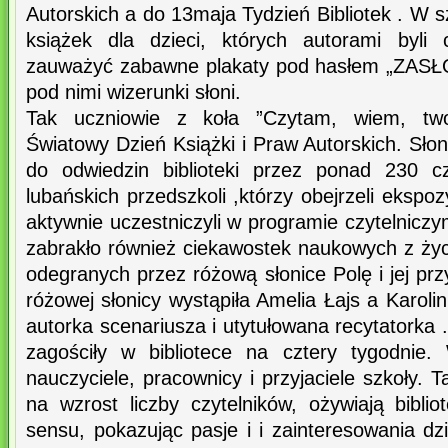
Autorskich a do 13maja Tydzień Bibliotek . W s
książek dla dzieci, których autorami byli 
zauważyć zabawne plakaty pod hasłem „ZAS
pod nimi wizerunki słoni.
Tak uczniowie z koła ”Czytam, wiem, twor
Światowy Dzień Książki i Praw Autorskich. Słon
do odwiedzin biblioteki przez ponad 230 cz
lubańskich przedszkoli ,którzy obejrzeli ekspoz
aktywnie uczestniczyli w programie czytelniczy
zabrakło również ciekawostek naukowych z życ
odegranych przez różową słonice Polę i jej przy
różowej słonicy wystąpiła Amelia Łajs a Karolin
autorka scenariusza i utytułowana recytatorka 
zagościły w bibliotece na cztery tygodnie. 
nauczyciele, pracownicy i przyjaciele szkoły. 
na wzrost liczby czytelników, ożywiają bibli
sensu, pokazując pasje i i zainteresowania d