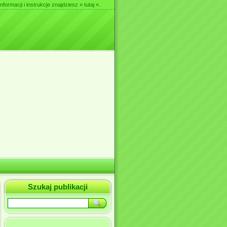
nformacji i instrukcje znajdziesz
» tutaj «
.
Szukaj publikacji