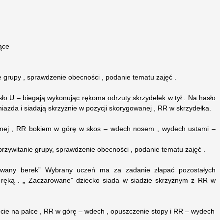
ące
e grupy , sprawdzenie obecności , podanie tematu zajęć .
sło U – biegają wykonując rękoma odrzuty skrzydełek w tył . Na hasło
niazda i siadają skrzyżnie w pozycji skorygowanej , RR w skrzydełka.
nej , RR bokiem w górę w skos – wdech nosem , wydech ustami –
 przywitanie grupy, sprawdzenie obecności , podanie tematu zajęć .
wany berek” Wybrany uczeń ma za zadanie złapać pozostałych
e ręką . „ Zaczarowane” dziecko siada w siadzie skrzyżnym z RR w
ie na palce , RR w górę – wdech , opuszczenie stopy i RR – wydech