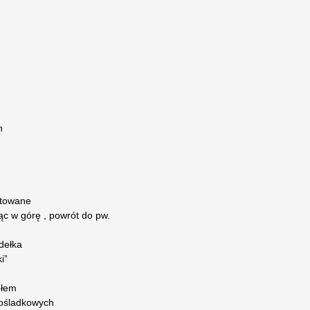
h
stowane
ąc w górę , powrót do pw.
ydełka
i”
ołem
pośladkowych