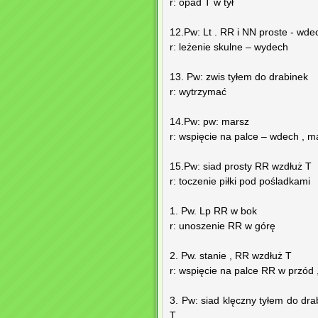
r: opad T w tył
12.Pw: Lt . RR i NN proste - wde
r: leżenie skulne – wydech
13. Pw: zwis tyłem do drabinek
r: wytrzymać
14.Pw: pw: marsz
r: wspięcie na palce – wdech , 
15.Pw: siad prosty RR wzdłuż T
r: toczenie piłki pod pośladkami
1. Pw. Lp RR w bok
r: unoszenie RR w górę
2. Pw. stanie , RR wzdłuż T
r: wspięcie na palce RR w przód 
3. Pw: siad klęczny tyłem do dr
T