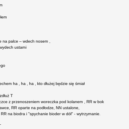
em
ołem
ie na palce – wdech nosem ,
 wydech ustami
ego
chem ha , ha , ha , kto dłużej będzie się śmiał
zdłuż T
eczce z przenoszeniem woreczka pod kolanem , RR w bok
awce, RR oparte na podłodze, NN ustalone,
, RR na biodra i "spychanie bioder w dół" - wytrzymanie.
T