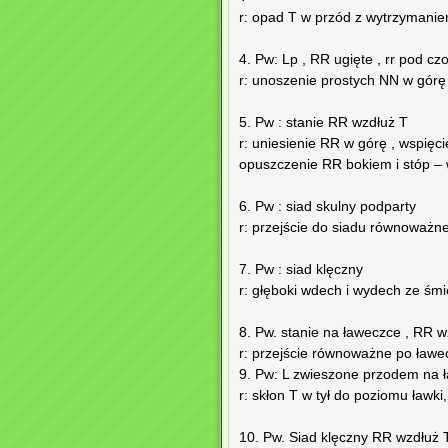
r: opad T w przód z wytrzymani
4. Pw: Lp , RR ugięte , rr pod cz
r: unoszenie prostych NN w górę
5. Pw : stanie RR wzdłuż T
r: uniesienie RR w górę , wspięc
opuszczenie RR bokiem i stóp –
6. Pw : siad skulny podparty
r: przejście do siadu równoważn
7. Pw : siad klęczny
r: głęboki wdech i wydech ze śmie
8. Pw. stanie na ławeczce , RR w
r: przejście równoważne po ław
9. Pw: L zwieszone przodem na ł
r: skłon T w tył do poziomu ławki
10. Pw. Siad klęczny RR wzdłuż 