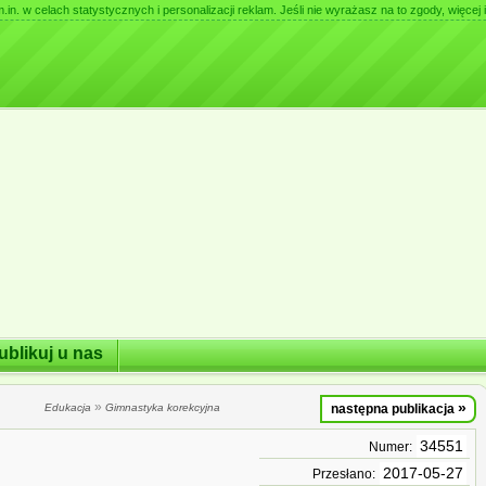
. w celach statystycznych i personalizacji reklam. Jeśli nie wyrażasz na to zgody, więcej i
ublikuj u nas
»
»
Edukacja
Gimnastyka korekcyjna
następna publikacja
34551
Numer:
2017-05-27
Przesłano: