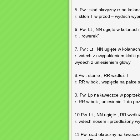
5. Pw : siad skrzyżny rr na kolan
r: skłon T w przód – wydech wyp
6. Pw: Lt , NN ugięte w kolanach
r: „ rowerek”
7. Pw : Lt , NN ugięte w kolanac
r: wdech z uwypukleniem klatki p
wydech z uniesieniem głowy
8.Pw : stanie , RR wzdłuż T
r: RR w bok , wspięcie na palce s
9. Pw. Lp na ławeczce w poprzek
r: RR w bok , uniesienie T do po
10.Pw. Lt , NN ugięte , RR wzdłu
r: wdech nosem i przedłużony w
11.Pw: siad okroczny na ławeczc