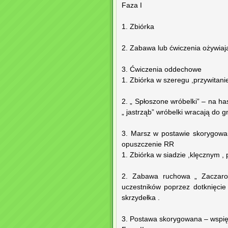
Faza I
1. Zbiórka
2. Zabawa lub ćwiczenia ożywiaj
3. Ćwiczenia oddechowe
1. Zbiórka w szeregu ,przywitani
2. „ Spłoszone wróbelki” – na ha
„ jastrząb” wróbelki wracają do g
3. Marsz w postawie skorygowa
opuszczenie RR
1. Zbiórka w siadzie ,klęcznym ,
2. Zabawa ruchowa „ Zaczaro
uczestników poprzez dotknięci
skrzydełka .
3. Postawa skorygowana – wspięc