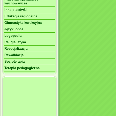
wychowawcze
Inne placówki
Edukacja regionalna
Gimnastyka korekcyjna
Języki obce
Logopedia
Religia, etyka
Resocjalizacja
Rewalidacja
Socjoterapia
Terapia pedagogiczna