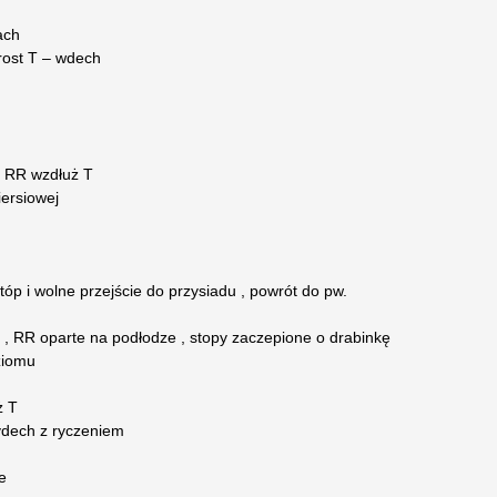
ach
rost T – wdech
h RR wzdłuż T
iersiowej
tóp i wolne przejście do przysiadu , powrót do pw.
 , RR oparte na podłodze , stopy zaczepione o drabinkę
ziomu
ż T
ydech z ryczeniem
e