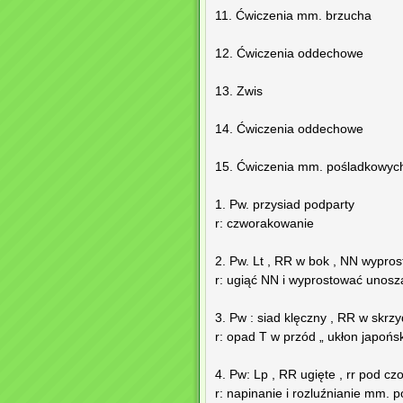
11. Ćwiczenia mm. brzucha
12. Ćwiczenia oddechowe
13. Zwis
14. Ćwiczenia oddechowe
15. Ćwiczenia mm. pośladkowyc
1. Pw. przysiad podparty
r: czworakowanie
2. Pw. Lt , RR w bok , NN wypro
r: ugiąć NN i wyprostować unosz
3. Pw : siad klęczny , RR w skrz
r: opad T w przód „ ukłon japońsk
4. Pw: Lp , RR ugięte , rr pod cz
r: napinanie i rozluźnianie mm. 