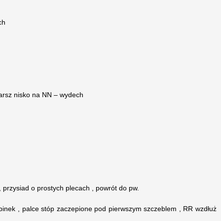
ch
marsz nisko na NN – wydech
, przysiad o prostych plecach , powrót do pw.
abinek , palce stóp zaczepione pod pierwszym szczeblem , RR wzdłuż