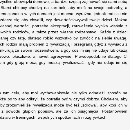
zystkie obowiązki domowe, a bardzo częstą zajmować się sami sobą
 Starsi chłopcy chodzą na zarobek, aby mieć na swoje potrzeby, a
 emocjonalna w tych domach jest mocna, wyraźna, jednak rodzice nie
zdarza się aby chwalili, czy dowartościowywali swoje dzieci. Można
własnej wartości, potrzeba akceptacji, zauważenia wynika właśnie z
swoich rodziców, a także przez własne rodzeństwo. Każde z dzieci
mę czy tatę, dlatego robiło wszystko by zwrócić na siebie uwagę.
ych rodzin mają problem z rywalizacją i przegraną gdyż z wywiadu z
konkurują ze swoim rodzeństwem, a gdy coś im się nie udaje lub okażą
wowo, płaczliwie, a nawet agresywnie. Prawdopodobnie dlatego Ci
em gdy grają mecz, gdy muszą rywalizować , gdy nie udaje im się
w tym celu, aby moi wychowankowie nie tylko odnaleźli sposób na
kże po to aby odkryli, że potrafią być w czymś dobrzy. Chciałem, aby
by zrozumieli że rywalizacja może być też „zdrowa”, aby ktoś ich w
e z powodu głupich popisów, ale za ich osiągnięcia. Postanowiłem
ziału w treningach, wspólnych spotkaniach i rozgrywkach.