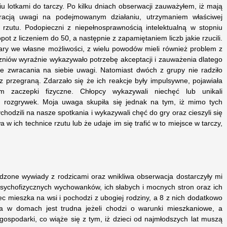
iu lotkami do tarczy. Po kilku dniach obserwacji zauważyłem, iż mają
acją uwagi na podejmowanym działaniu, utrzymaniem właściwej
i rzutu. Podopieczni z niepełnosprawnością intelektualną w stopniu
ot z liczeniem do 50, a następnie z zapamiętaniem liczb jakie rzucili.
ary we własne możliwości, z wielu powodów mieli również problem z
niów wyraźnie wykazywało potrzebę akceptacji i zauważenia dlatego
lne zwracania na siebie uwagi. Natomiast dwóch z grupy nie radziło
 z przegraną. Zdarzało się że ich reakcje były impulsywne, pojawiała
 zaczepki fizyczne. Chłopcy wykazywali niechęć lub unikali
 rozgrywek. Moja uwaga skupiła się jednak na tym, iż mimo tych
chodzili na nasze spotkania i wykazywali chęć do gry oraz cieszyli się
a w ich technice rzutu lub że udaje im się trafić w to miejsce w tarczy,
zone wywiady z rodzicami oraz wnikliwa obserwacja dostarczyły mi
psychofizycznych wychowanków, ich słabych i mocnych stron oraz ich
ec mieszka na wsi i pochodzi z ubogiej rodziny, a 8 z nich dodatkowo
cja w domach jest trudna jeżeli chodzi o warunki mieszkaniowe, a
 gospodarki, co wiąże się z tym, iż dzieci od najmłodszych lat muszą