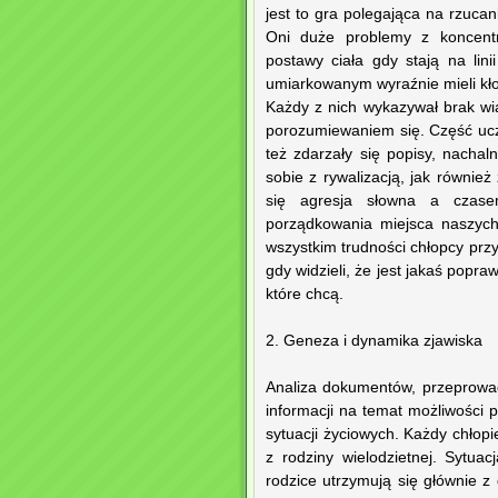
jest to gra polegająca na rzucan
Oni duże problemy z koncentr
postawy ciała gdy stają na lini
umiarkowanym wyraźnie mieli kłop
Każdy z nich wykazywał brak wi
porozumiewaniem się. Część ucz
też zdarzały się popisy, nacha
sobie z rywalizacją, jak również
się agresja słowna a czasem
porządkowania miejsca naszych
wszystkim trudności chłopcy przy
gdy widzieli, że jest jakaś popraw
które chcą.
2. Geneza i dynamika zjawiska
Analiza dokumentów, przeprowad
informacji na temat możliwości 
sytuacji życiowych. Każdy chłopi
z rodziny wielodzietnej. Sytua
rodzice utrzymują się głównie z