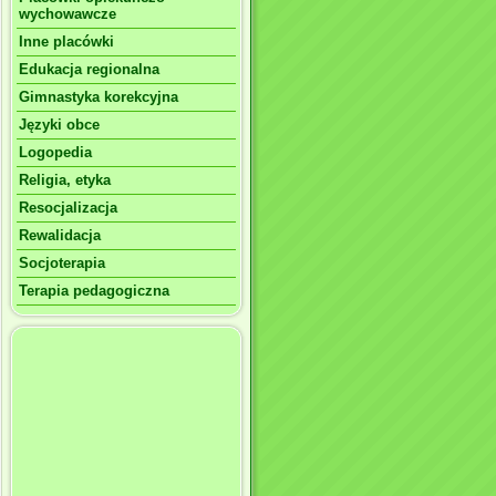
wychowawcze
Inne placówki
Edukacja regionalna
Gimnastyka korekcyjna
Języki obce
Logopedia
Religia, etyka
Resocjalizacja
Rewalidacja
Socjoterapia
Terapia pedagogiczna