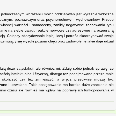
u i jednoczesnym wdrażaniu moich oddziaływań jest wyraźnie widoczna
łecznym, poznawczym oraz psychoruchowym wychowanków. Przede
 własnej wartości i samooceny, zanikły negatywne zachowania typu
canie na siebie uwagi, reakcje nerwowe czy agresywne na przegraną
acją. Chłopcy zdecydowanie lepiej liczą i potrafią skoordynować swoje
trzymujący się wysoki poziom chęci oraz zadowolenie jakie daje udział
dają dużo satysfakcji, ale również mi. Zdaję sobie jednak sprawę, że
nością intelektualną i fizyczną, dlatego też podejmowane przeze mnie
e skończyć czy też zmniejszyć, a wręcz przeciwnie muszą być
ażane i utrwalane. Takie postępowanie ma bardzo duże znaczenie nie
nimi czasu ale również ma wpływ na poprawę ich funkcjonowania w