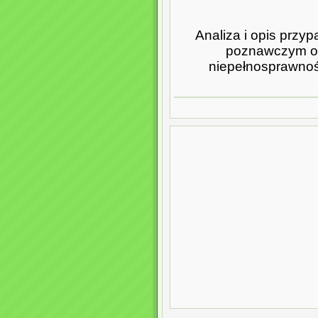
Analiza i opis prz
poznawczym or
niepełnosprawności