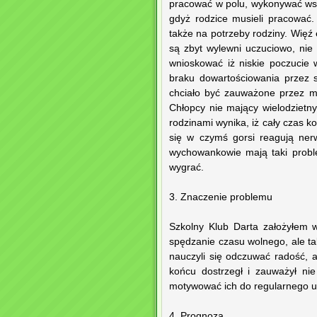
pracować w polu, wykonywać ws
gdyż rodzice musieli pracować.
także na potrzeby rodziny. Więź
są zbyt wylewni uczuciowo, nie 
wnioskować iż niskie poczucie 
braku dowartościowania przez 
chciało być zauważone przez ma
Chłopcy nie mający wielodzietn
rodzinami wynika, iż cały czas 
się w czymś gorsi reagują ner
wychowankowie mają taki probl
wygrać.
3. Znaczenie problemu
Szkolny Klub Darta założyłem 
spędzanie czasu wolnego, ale ta
nauczyli się odczuwać radość, a
końcu dostrzegł i zauważył ni
motywować ich do regularnego ud
4. Prognoza