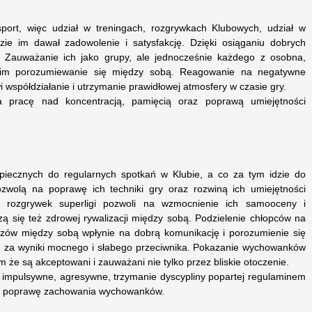
sport, więc udział w treningach, rozgrywkach Klubowych, udział w
zie im dawał zadowolenie i satysfakcję. Dzięki osiąganiu dobrych
 Zauważanie ich jako grupy, ale jednocześnie każdego z osobna,
i im porozumiewanie się między sobą. Reagowanie na negatywne
i współdziałanie i utrzymanie prawidłowej atmosfery w czasie gry.
a pracę nad koncentracją, pamięcią oraz poprawą umiejętności
ecznych do regularnych spotkań w Klubie, a co za tym idzie do
ozwolą na poprawę ich techniki gry oraz rozwiną ich umiejętności
 rozgrywek superligi pozwoli na wzmocnienie ich samooceny i
zą się też zdrowej rywalizacji między sobą. Podzielenie chłopców na
czów między sobą wpłynie na dobrą komunikację i porozumienie się
e za wyniki mocnego i słabego przeciwnika. Pokazanie wychowanków
 że są akceptowani i zauważani nie tylko przez bliskie otoczenie.
impulsywne, agresywne, trzymanie dyscypliny popartej regulaminem
a poprawę zachowania wychowanków.