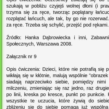
szukają w pobliżu czyjejś wolnej dłoni (i pra
trzyma się za ręce, tworząc poplątany łańc
rozplątać łańcuch, ale tak, by go nie rozerwa
za ręce. Trzeba się schylić, przejść pod rękami.
Źródło: Hanka Dąbrowiecka i inni, Zabawn
Społecznych, Warszawa 2008.
Załącznik nr 9
Opis ćwiczenia: Dzieci, które nie potrafią się
wikłają się w kłótnie, malują wspólnie "obraze
siadają naprzeciwko siebie, pomiędzy nimi
milczeniu, zmieniając się raz jedno, raz drugi
po linii, kreska po kresce, punkt po punkcie.
wszystkie te uczucia, które żywią do sie
zbliżeniu się do siebie pomaga już wspóln