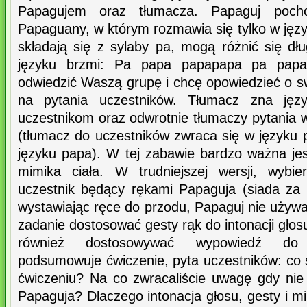
Papagujem oraz tłumacza. Papaguj pocho
Papaguany, w którym rozmawia się tylko w jęz
składają się z sylaby pa, mogą różnić się dł
języku brzmi: Pa papa papapapa pa papap
odwiedzić Waszą grupę i chcę opowiedzieć o s
na pytania uczestników. Tłumacz zna jęz
uczestnikom oraz odwrotnie tłumaczy pytania w
(tłumacz do uczestników zwraca się w języku 
języku papa). W tej zabawie bardzo ważna jest
mimika ciała. W trudniejszej wersji, wybie
uczestnik będący rękami Papaguja (siada za
wystawiając ręce do przodu, Papaguj nie używ
zadanie dostosować gesty rąk do intonacji gło
również dostosowywać wypowiedź do
podsumowuje ćwiczenie, pyta uczestników: co
ćwiczeniu? Na co zwracaliście uwagę gdy nie 
Papaguja? Dlaczego intonacja głosu, gesty i m