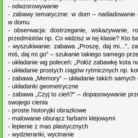
- odwzorowywanie
- zabawy tematyczne: w dom – naśladowanie
w domu
- obserwacja: dostrzeganie, wskazywanie, r
przedmiotów np. Co widzisz w tej klasie? Kto ba
- wyszukiwanie: zabawa „Proszę, daj mi...”, 
miś, daj mi go” – szukanie takiego samego prz
- układanie wg poleceń: „Połóż zabawkę kota na
- układanie prostych ciągów rytmicznych np. kot
- zabawa „Memory” – układanie takich samych 
- układanki geometryczne
- zabawa „Czyj to cień?” – dopasowywanie prze
swojego cienia
- proste historyjki obrazkowe
- malowanie oburącz farbami klejowymi
- lepienie z mas plastycznych
- wydzieranki, wycinanie