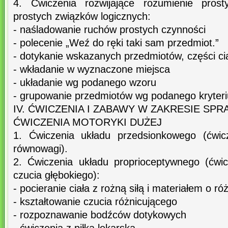
4. Ćwiczenia rozwijające rozumienie prost
prostych związków logicznych:
- naśladowanie ruchów prostych czynności
- polecenie „Weź do ręki taki sam przedmiot.”
- dotykanie wskazanych przedmiotów, części ci
- wkładanie w wyznaczone miejsca
- układanie wg podanego wzoru
- grupowanie przedmiotów wg podanego kryter
IV. ĆWICZENIA I ZABAWY W ZAKRESIE S
ĆWICZENIA MOTORYKI DUŻEJ
1. Ćwiczenia układu przedsionkowego (ćwic
równowagi).
2. Ćwiczenia układu proprioceptywnego (ćwi
czucia głębokiego):
- pocieranie ciała z rożną siłą i materiałem o ró
- kształtowanie czucia różnicującego
- rozpoznawanie bodźców dotykowych