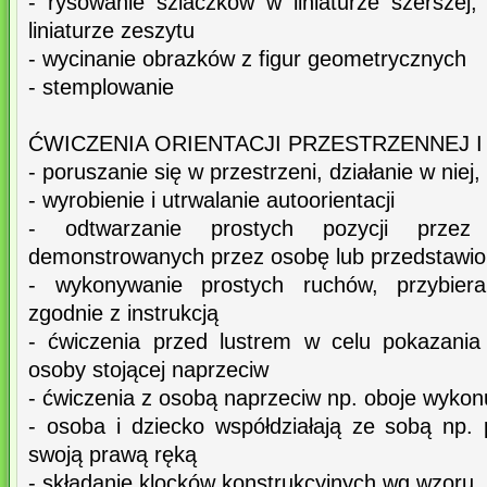
- rysowanie szlaczków w liniaturze szerszej
liniaturze zeszytu
- wycinanie obrazków z figur geometrycznych
- stemplowanie
ĆWICZENIA ORIENTACJI PRZESTRZENNEJ 
- poruszanie się w przestrzeni, działanie w niej
- wyrobienie i utrwalanie autoorientacji
- odtwarzanie prostych pozycji przez
demonstrowanych przez osobę lub przedstawi
- wykonywanie prostych ruchów, przybieran
zgodnie z instrukcją
- ćwiczenia przed lustrem w celu pokazania
osoby stojącej naprzeciw
- ćwiczenia z osobą naprzeciw np. oboje wykon
- osoba i dziecko współdziałają ze sobą np. 
swoją prawą ręką
- składanie klocków konstrukcyjnych wg wzoru