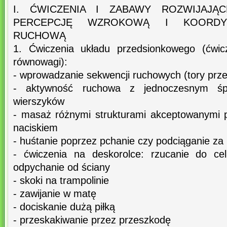
I. ĆWICZENIA I ZABAWY ROZWIJAJĄ
PERCEPCJĘ WZROKOWĄ I KOORDY
RUCHOWĄ
1. Ćwiczenia układu przedsionkowego (ćwic
równowagi):
- wprowadzanie sekwencji ruchowych (tory prz
- aktywność ruchowa z jednoczesnym ś
wierszyków
- masaż różnymi strukturami akceptowanymi 
naciskiem
- huśtanie poprzez pchanie czy podciąganie za 
- ćwiczenia na deskorolce: rzucanie do cel
odpychanie od ściany
- skoki na trampolinie
- zawijanie w matę
- dociskanie dużą piłką
- przeskakiwanie przez przeszkodę