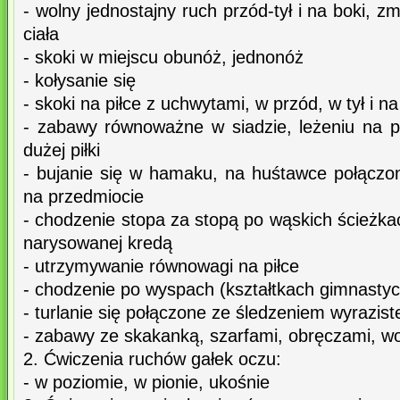
- wolny jednostajny ruch przód-tył i na boki, z
ciała
- skoki w miejscu obunóż, jednonóż
- kołysanie się
- skoki na piłce z uchwytami, w przód, w tył i na
- zabawy równoważne w siadzie, leżeniu na 
dużej piłki
- bujanie się w hamaku, na huśtawce połączo
na przedmiocie
- chodzenie stopa za stopą po wąskich ścieżkach
narysowanej kredą
- utrzymywanie równowagi na piłce
- chodzenie po wyspach (kształtkach gimnasty
- turlanie się połączone ze śledzeniem wyrazis
- zabawy ze skakanką, szarfami, obręczami, w
2. Ćwiczenia ruchów gałek oczu:
- w poziomie, w pionie, ukośnie