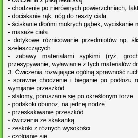
- ćwiczenia z piłką lekarską
- chodzenie po nierównych powierzchniach, fak
- dociskanie rąk, nóg do reszty ciała
- ściskanie dłońmi mokrych gąbek, wyciskanie
- masaże ciała
- dotykowe różnicowanie przedmiotów np. ślis
szeleszczących
- zabawy materiałami sypkimi (ryż, groch
przesypywanie, wyławianie z tych materiałów 
3. Ćwiczenia rozwijające ogólną sprawność ruc
- sprawne chodzenie i bieganie po podłożu 
wymijanie przeszkód
- slalomy, poruszanie się po określonym torze
- podskoki obunóż, na jednej nodze
- przeskakiwanie przeszkód
- ćwiczenia ze skakanką
- zeskoki z różnych wysokości
- czołganie się