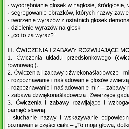
- wyodrębnianie głosek w nagłosie, śródgłosie, 
- segregowanie obrazków, których nazwy zawier
- tworzenie wyrazów z ostatnich głosek demo
- dzielenie wyrazów na głoski
- „co to za wyraz?”
III. ĆWICZENIA I ZABAWY ROZWIJAJĄCE M
1. Ćwiczenia układu przedsionkowego (ćwic
równowagi).
2. Ćwiczenia i zabawy dźwiękonaśladowcze i m
- rozpoznawanie i naśladowanie głosów zwierzą
- rozpoznawanie i naśladowanie min – zabawy
- zabawa dźwiękonaśladowcza „Zwierzęce gada
3. Ćwiczenia i zabawy rozwijające i wzboga
pamięć słowną:
- słuchanie nazwy i wskazywanie odpowiedn
poznawanie części ciała – „To moja głowa, dotkn