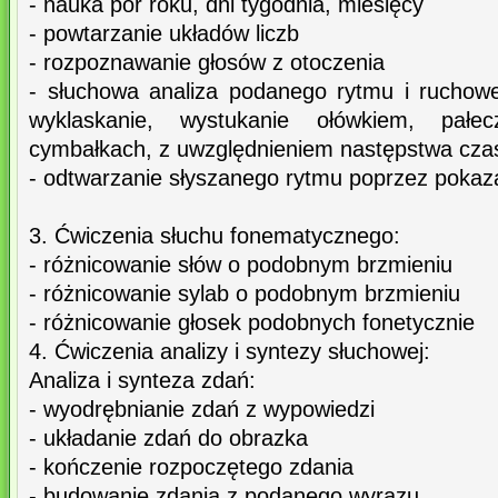
- nauka pór roku, dni tygodnia, miesięcy
- powtarzanie układów liczb
- rozpoznawanie głosów z otoczenia
- słuchowa analiza podanego rytmu i ruchow
wyklaskanie, wystukanie ołówkiem, pał
cymbałkach, z uwzględnieniem następstwa cz
- odtwarzanie słyszanego rytmu poprzez pokaz
3. Ćwiczenia słuchu fonematycznego:
- różnicowanie słów o podobnym brzmieniu
- różnicowanie sylab o podobnym brzmieniu
- różnicowanie głosek podobnych fonetycznie
4. Ćwiczenia analizy i syntezy słuchowej:
Analiza i synteza zdań:
- wyodrębnianie zdań z wypowiedzi
- układanie zdań do obrazka
- kończenie rozpoczętego zdania
- budowanie zdania z podanego wyrazu