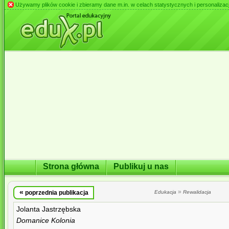
Używamy plików cookie i zbieramy dane m.in. w celach statystycznych i personalizacji 
Strona główna
Publikuj u nas
«
»
poprzednia publikacja
Edukacja
Rewalidacja
Jolanta Jastrzębska
Domanice Kolonia