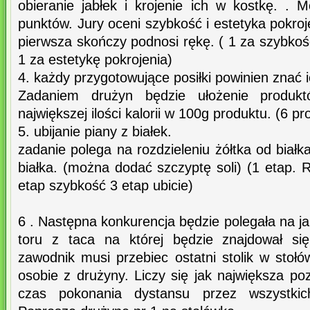
obieranie jabłek i krojenie ich w kostkę. 
punktów. Jury oceni szybkość i estetyka pokroj
pierwsza skończy podnosi rękę. ( 1 za szybkość
1 za estetykę pokrojenia)
4. każdy przygotowujące posiłki powinien znać 
Zadaniem drużyn będzie ułożenie produkt
największej ilości kalorii w 100g produktu. (6 p
5. ubijanie piany z białek.
zadanie polega na rozdzieleniu żółtka od białk
białka. (można dodać szczyptę soli) (1 etap. R
etap szybkość 3 etap ubicie)
6 . Następna konkurencja będzie polegała na 
toru z taca na której będzie znajdował s
zawodnik musi przebiec ostatni stolik w stołó
osobie z drużyny. Liczy się jak największa p
czas pokonania dystansu przez wszystkic