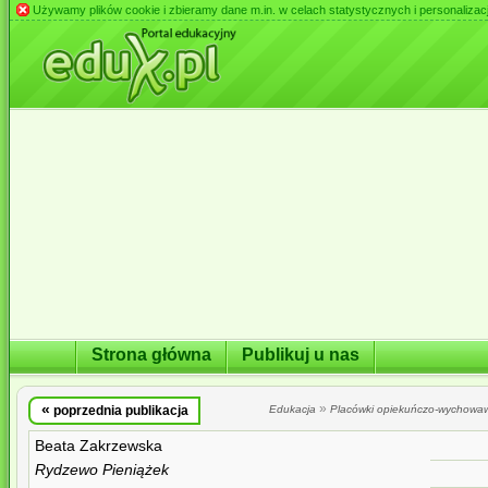
Używamy plików cookie i zbieramy dane m.in. w celach statystycznych i personalizacji 
Strona główna
Publikuj u nas
«
»
poprzednia publikacja
Edukacja
Placówki opiekuńczo-wychowa
Beata Zakrzewska
Rydzewo Pieniążek