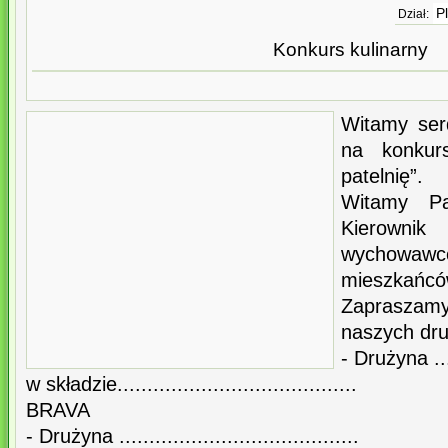
P
Dział:
Konkurs kulinarny
Witamy ser
na konkur
patelnię”.
Witamy Pa
Kierown
wychowawc
mieszkańców
Zaprasza
naszych dru
- Drużyna ......
w składzie........................................
BRAVA
- Drużyna ........................................