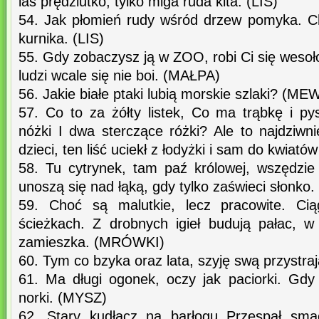
las prędziutko, tylko miga ruda kita. (LIS)
54. Jak płomień rudy wśród drzew pomyka. C
kurnika. (LIS)
55. Gdy zobaczysz ją w ZOO, robi Ci się wesoło
ludzi wcale się nie boi. (MAŁPA)
56. Jakie białe ptaki lubią morskie szlaki? (ME
57. Co to za żółty listek, Co ma trąbkę i py
nóżki I dwa sterczące różki? Ale to najdziwn
dzieci, ten liść uciekł z łodyżki i sam do kwiató
58. Tu cytrynek, tam paź królowej, wszędzie
unoszą się nad łąką, gdy tylko zaświeci słonk
59. Choć są malutkie, lecz pracowite. Cią
ścieżkach. Z drobnych igieł budują pałac, w
zamieszka. (MRÓWKI)
60. Tym co bzyka oraz lata, szyję swą przystr
61. Ma długi ogonek, oczy jak paciorki. Gd
norki. (MYSZ)
62. Stary kudłacz na barłogu Przespał sma