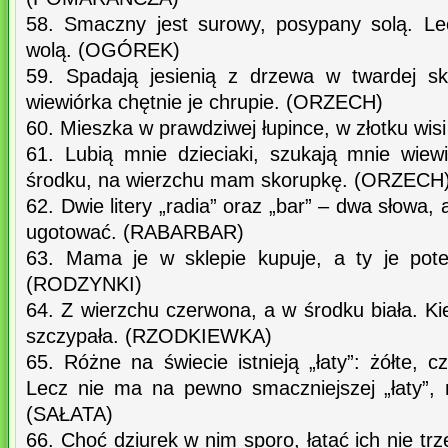
58. Smaczny jest surowy, posypany solą. Le
wolą. (OGÓREK)
59. Spadają jesienią z drzewa w twardej sko
wiewiórka chętnie je chrupie. (ORZECH)
60. Mieszka w prawdziwej łupince, w złotku wi
61. Lubią mnie dzieciaki, szukają mnie wie
środku, na wierzchu mam skorupkę. (ORZECH
62. Dwie litery „radia” oraz „bar” – dwa słowa
ugotować. (RABARBAR)
63. Mama je w sklepie kupuje, a ty je pote
(RODZYNKI)
64. Z wierzchu czerwona, a w środku biała. Kie
szczypała. (RZODKIEWKA)
65. Różne na świecie istnieją „łaty”: żółte, c
Lecz nie ma na pewno smaczniejszej „łaty”, niźli
(SAŁATA)
66. Choć dziurek w nim sporo, łatać ich nie tr