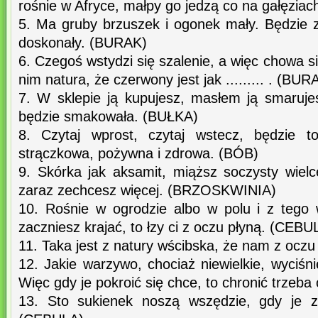
rośnie w Afryce, małpy go jedzą co na gałęzia
5. Ma gruby brzuszek i ogonek mały. Będzie 
doskonały. (BURAK)
6. Czegoś wstydzi się szalenie, a więc chowa si
nim natura, że czerwony jest jak ......... . (BUR
7. W sklepie ją kupujesz, masłem ją smaruj
będzie smakowała. (BUŁKA)
8. Czytaj wprost, czytaj wstecz, będzie t
strączkowa, pożywna i zdrowa. (BÓB)
9. Skórka jak aksamit, miąższ soczysty wielc
zaraz zechcesz więcej. (BRZOSKWINIA)
10. Rośnie w ogrodzie albo w polu i z tego w
zaczniesz krajać, to łzy ci z oczu płyną. (CEBU
11. Taka jest z natury wścibska, że nam z ocz
12. Jakie warzywo, chociaż niewielkie, wyciśn
Więc gdy je pokroić się chce, to chronić trzeb
13. Sto sukienek noszą wszędzie, gdy je z