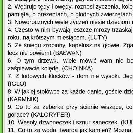
2. Wędruje tędy i owędy, roznosi życzenia, kolę
pamięta, o prezentach, o głodnych zwierzęta
3. Noworocznych wiele życzeń niesie dzieciom 
4. Często w nim bywają jeszcze mrozy trzaskają
roku, najkrótszym miesiącem. (LUTY)
5. Ze śniegu zrobiony, kapelusz na głowie. Zgad
lecz nie powiem! (BAŁWAN)
6. O tym drzewku wiele mówić wam nie bę
zaśpiewacie kolędę. (CHOINKA)
7. Z lodowych klocków - dom nie wysoki. Jego
(IGLO)
8. W jakiej stołówce za każde danie, goście dz
(KARMNIK)
9. Co to za żeberka przy ścianie wiszące, c
gorące? (KALORYFER)
10. Wesoły dzwoneczek i sznur saneczek. (KU
11. Co to za woda, twarda jak kamień? Można 