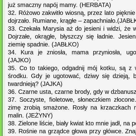
już smaczny napój mamy. (HERBATA)
32. Różowo zakwitło wiosną, przez lato pięknie
dojrzało. Rumiane, krągłe – zapachniało.(JABŁ
33. Czekała Marysia aż do jesieni i widzi, że w
Dojrzałe, okrągłe, błyszczy się ładnie. Jesi
ziemię spadnie. (JABŁKO)
34. Kura je zniosła, mama przyniosła, ugo
(JAJKO)
35. Co to takiego, odgadnij mój kotku, są z 
środku. Gdy je ugotować, dziwy się dzieją,
twardnieją? (JAJKA)
36. Czarne usta, czarne brody, gdy w dzbanus
37. Soczyste, fioletowe, słoneczkiem złocone.
zimę zrobią smażone. Rosły na krzaczkach 
malin. (JEŻYNY)
38. Zielone liście, biały kwiat kto mnie jadł, 
39. Rośnie na grządce głowa przy główce. Znaj