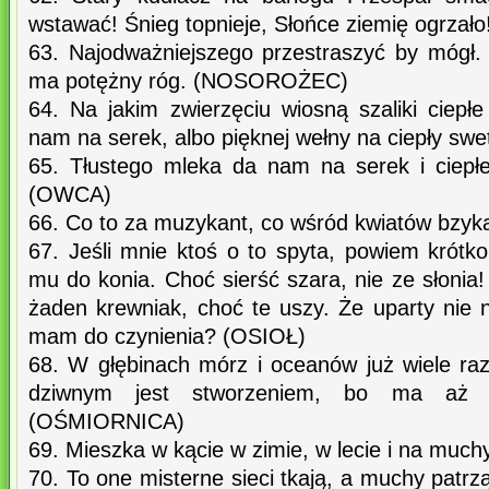
wstawać! Śnieg topnieje, Słońce ziemię ogrza
63. Najodważniejszego przestraszyć by mógł. 
ma potężny róg. (NOSOROŻEC)
64. Na jakim zwierzęciu wiosną szaliki ciepł
nam na serek, albo pięknej wełny na ciepły sw
65. Tłustego mleka da nam na serek i ciepł
(OWCA)
66. Co to za muzykant, co wśród kwiatów bzyk
67. Jeśli mnie ktoś o to spyta, powiem krótk
mu do konia. Choć sierść szara, nie ze słonia!
żaden krewniak, choć te uszy. Że uparty nie 
mam do czynienia? (OSIOŁ)
68. W głębinach mórz i oceanów już wiele raz
dziwnym jest stworzeniem, bo ma aż o
(OŚMIORNICA)
69. Mieszka w kącie w zimie, w lecie i na muchy
70. To one misterne sieci tkają, a muchy patrz