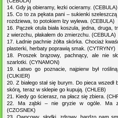
(CEBULA)
14. Gdy ją obieramy, łezki ocieramy. (CEBULA)
15. Co to za pękata pani – sukienki szeleszczą 
rozdziewa, to potokiem łzy wylewa. (CEBULA)
16. Pączek otula biała koszula, jedna, druga, tr
z wierzchu, płakałem do zmierzchu. (CEBULA)
17. Ładnie pachnie żółta skórka. Chociaż kwaśn
plasterki, herbaty poprawią smak. (CYTRYNY)
18. Proszek brązowy, pachnący, ale nie s
szarlotki. (CYNAMON)
19. Łatwo go poznacie, najpierw był rośliną
(CUKIER)
20. Z białego stał się burym. Do pieca wszedł 
skórą, teraz w sklepie go kupują. (CHLEB)
21. Kiedy go ścierasz, na płacz się zbiera. (C
22. Ma ząbki – nie gryzie w ogóle. Ma z
(CZOSNEK)
23. Owocowy, słodki, zdrowy, bardzo nam sm