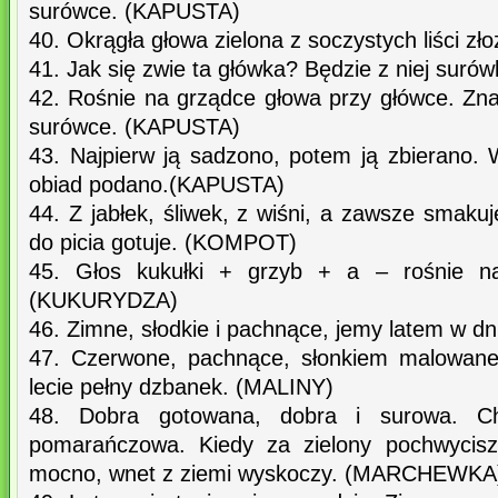
surówce. (KAPUSTA)
40. Okrągła głowa zielona z soczystych liści z
41. Jak się zwie ta główka? Będzie z niej sur
42. Rośnie na grządce głowa przy główce. Zna
surówce. (KAPUSTA)
43. Najpierw ją sadzono, potem ją zbierano.
obiad podano.(KAPUSTA)
44. Z jabłek, śliwek, z wiśni, a zawsze sma
do picia gotuje. (KOMPOT)
45. Głos kukułki + grzyb + a – rośnie na
(KUKURYDZA)
46. Zimne, słodkie i pachnące, jemy latem w d
47. Czerwone, pachnące, słonkiem malowane,
lecie pełny dzbanek. (MALINY)
48. Dobra gotowana, dobra i surowa. C
pomarańczowa. Kiedy za zielony pochwycisz
mocno, wnet z ziemi wyskoczy. (MARCHEWKA