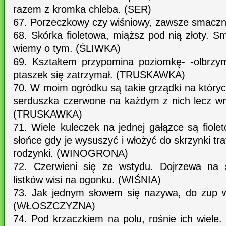
razem z kromka chleba. (SER)
67. Porzeczkowy czy wiśniowy, zawsze smaczny
68. Skórka fioletowa, miąższ pod nią złoty. 
wiemy o tym. (ŚLIWKA)
69. Kształtem przypomina poziomkę- -olbrzy
ptaszek się zatrzymał. (TRUSKAWKA)
70. W moim ogródku są takie grządki na który
serduszka czerwone na każdym z nich lecz wne
(TRUSKAWKA)
71. Wiele kuleczek na jednej gałązce są fiolet
słońce gdy je wysuszyć i włożyć do skrzynki tra
rodzynki. (WINOGRONA)
72. Czerwieni się ze wstydu. Dojrzewa na 
listków wisi na ogonku. (WIŚNIA)
73. Jak jednym słowem się nazywa, do zup 
(WŁOSZCZYZNA)
74. Pod krzaczkiem na polu, rośnie ich wiele. 