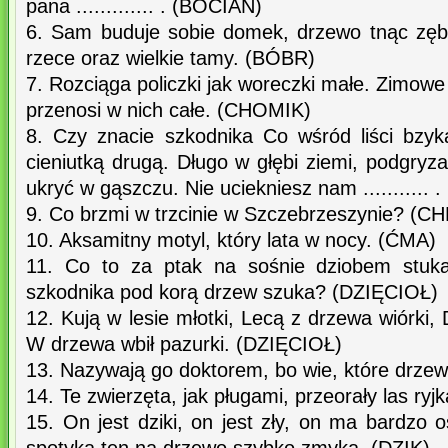
pana ............. . (BOCIAN)
6. Sam buduje sobie domek, drzewo tnąc zęb
rzece oraz wielkie tamy. (BÓBR)
7. Rozciąga policzki jak woreczki małe. Zimow
przenosi w nich całe. (CHOMIK)
8. Czy znacie szkodnika Co wśród liści bzy
cieniutką drugą. Długo w głębi ziemi, podgryza
ukryć w gąszczu. Nie uciekniesz nam ..........
9. Co brzmi w trzcinie w Szczebrzeszynie? (
10. Aksamitny motyl, który lata w nocy. (ĆMA)
11. Co to za ptak na sośnie dziobem stu
szkodnika pod korą drzew szuka? (DZIĘCIOŁ)
12. Kują w lesie młotki, Lecą z drzewa wiórki,
W drzewa wbił pazurki. (DZIĘCIOŁ)
13. Nazywają go doktorem, bo wie, które drze
14. Te zwierzęta, jak pługami, przeorały las ryj
15. On jest dziki, on jest zły, on ma bardzo o