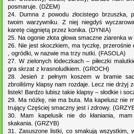
posmaruje. (DŻEM)
24. Dumna z powodu złocistego brzuszka, p
twoim warzywniku. Z niej niegdyś wyczarowa
karetę ciągniętą przez konika. (DYNIA)
25. Na ogonie złota głowa smaczne ziarenka w
26. Nie jest skoczkiem, ma tyczkę, przerośnie 
, ogródki, w nazwie ma trzy nutki. (FASOLA)
27. W zielonych łódeczkach – piłeczki malutk
gra skrzat z krasnoludkiem. (GROCH)
28. Jesień z pełnym koszem w bramie sadu
zbroiliśmy klapsy nam rozdaje. Lecz nie drżyj z
listek! Bardzo lubisz takie klapsy – słodkie i s
29. Ma nóżkę, nie ma buta. Ma kapelusz nie m
trujący Częściej smaczny jest i zdrowy. (GRZY
30. Mam kapelusik nie do kłaniania, mam
skakania. (GRZYB)
31. Zasuszone listki, co smakują wszystkim, 