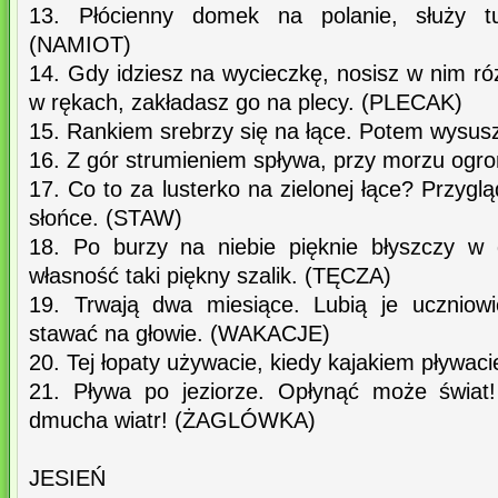
13. Płócienny domek na polanie, służy t
(NAMIOT)
14. Gdy idziesz na wycieczkę, nosisz w nim róż
w rękach, zakładasz go na plecy. (PLECAK)
15. Rankiem srebrzy się na łące. Potem wysus
16. Z gór strumieniem spływa, przy morzu og
17. Co to za lusterko na zielonej łące? Przyglą
słońce. (STAW)
18. Po burzy na niebie pięknie błyszczy w 
własność taki piękny szalik. (TĘCZA)
19. Trwają dwa miesiące. Lubią je uczniow
stawać na głowie. (WAKACJE)
20. Tej łopaty używacie, kiedy kajakiem pływa
21. Pływa po jeziorze. Opłynąć może świat!
dmucha wiatr! (ŻAGLÓWKA)
JESIEŃ