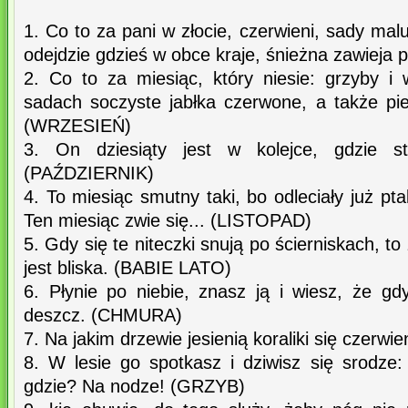
1. Co to za pani w złocie, czerwieni, sady mal
odejdzie gdzieś w obce kraje, śnieżna zawieja p
2. Co to za miesiąc, który niesie: grzyby i 
sadach soczyste jabłka czerwone, a także p
(WRZESIEŃ)
3. On dziesiąty jest w kolejce, gdzie st
(PAŹDZIERNIK)
4. To miesiąc smutny taki, bo odleciały już ptaki
Ten miesiąc zwie się... (LISTOPAD)
5. Gdy się te niteczki snują po ścierniskach, to
jest bliska. (BABIE LATO)
6. Płynie po niebie, znasz ją i wiesz, że g
deszcz. (CHMURA)
7. Na jakim drzewie jesienią koraliki się czerw
8. W lesie go spotkasz i dziwisz się srodze
gdzie? Na nodze! (GRZYB)