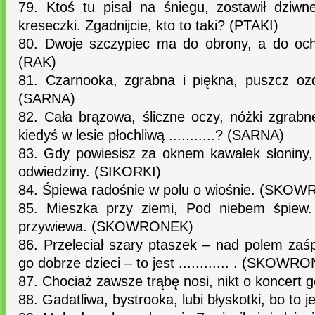
79. Ktoś tu pisał na śniegu, zostawił dziwne
kreseczki. Zgadnijcie, kto to taki? (PTAKI)
80. Dwoje szczypiec ma do obrony, a do och
(RAK)
81. Czarnooka, zgrabna i piękna, puszcz oz
(SARNA)
82. Cała brązowa, śliczne oczy, nóżki zgrabne
kiedyś w lesie płochliwą ...........? (SARNA)
83. Gdy powiesisz za oknem kawałek słoniny,
odwiedziny. (SIKORKI)
84. Śpiewa radośnie w polu o wiośnie. (SKO
85. Mieszka przy ziemi, Pod niebem śpiew.
przywiewa. (SKOWRONEK)
86. Przeleciał szary ptaszek – nad polem zaś
go dobrze dzieci – to jest ............ . (SKOWR
87. Chociaż zawsze trąbę nosi, nikt o koncert g
88. Gadatliwa, bystrooka, lubi błyskotki, bo to 