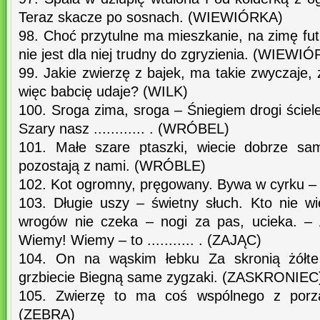
Teraz skacze po sosnach. (WIEWIÓRKA)
98. Choć przytulne ma mieszkanie, na zimę fu
nie jest dla niej trudny do zgryzienia. (WIEWI
99. Jakie zwierzę z bajek, ma takie zwyczaje,
więc babcię udaje? (WILK)
100. Sroga zima, sroga – Śniegiem drogi ście
Szary nasz ............ . (WRÓBEL)
101. Małe szare ptaszki, wiecie dobrze sam
pozostają z nami. (WRÓBLE)
102. Kot ogromny, pręgowany. Bywa w cyrku 
103. Długie uszy – świetny słuch. Kto nie wi
wrogów nie czeka – nogi za pas, ucieka. – 
Wiemy! Wiemy – to ........... . (ZAJĄC)
104. On na wąskim łebku Za skronią żółte 
grzbiecie Biegną same zygzaki. (ZASKRONIEC
105. Zwierzę to ma coś wspólnego z porzą
(ZEBRA)