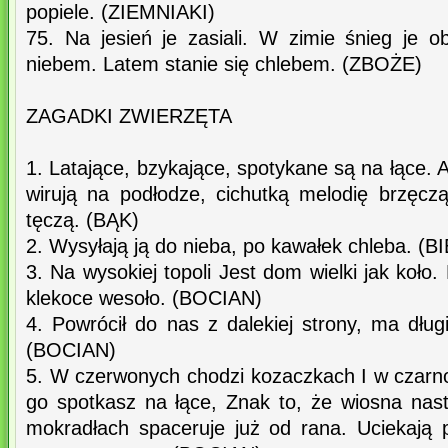
popiele. (ZIEMNIAKI)
75. Na jesień je zasiali. W zimie śnieg je o
niebem. Latem stanie się chlebem. (ZBOŻE)
ZAGADKI ZWIERZĘTA
1. Latające, bzykające, spotykane są na łące. A
wirują na podłodze, cichutką melodię brzęc
tęczą. (BĄK)
2. Wysyłają ją do nieba, po kawałek chleba. 
3. Na wysokiej topoli Jest dom wielki jak koło
klekoce wesoło. (BOCIAN)
4. Powrócił do nas z dalekiej strony, ma dług
(BOCIAN)
5. W czerwonych chodzi kozaczkach I w czarno
go spotkasz na łące, Znak to, że wiosna nast
mokradłach spaceruje już od rana. Uciekają 