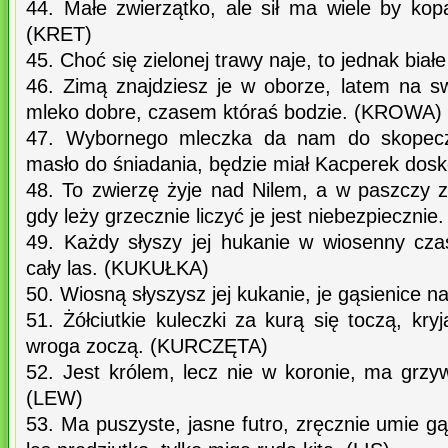
44. Małe zwierzątko, ale sił ma wiele by kop
(KRET)
45. Choć się zielonej trawy naje, to jednak bi
46. Zimą znajdziesz je w oborze, latem na 
mleko dobre, czasem któraś bodzie. (KROWA)
47. Wybornego mleczka da nam do skopecz
masło do śniadania, będzie miał Kacperek dos
48. To zwierzę żyje nad Nilem, a w paszczy 
gdy leży grzecznie liczyć je jest niebezpieczn
49. Każdy słyszy jej hukanie w wiosenny cza
cały las. (KUKUŁKA)
50. Wiosną słyszysz jej kukanie, je gąsienice 
51. Żółciutkie kuleczki za kurą się toczą, kry
wroga zoczą. (KURCZĘTA)
52. Jest królem, lecz nie w koronie, ma grzy
(LEW)
53. Ma puszyste, jasne futro, zręcznie umie 