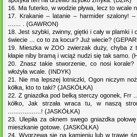
spotyka ten na drzewo szybko zmyka. (DZIK)
16. Ma futerko, w wodzie pływa, lecz to wcale n
17. Krakanie – latanie – harmider szalony! –
....... . (GAWRON)
18. Jest szybki, zwinny, giętki i cały w plamki i 
świecie ... co to za kocur? Już wiecie? (GEPA
19. Mieszka w ZOO zwierzak duży, chyba z t
kłapie niby bramą i wciąż nudzi się tak samo
20. Znasz takie stworzenie, co nosi korale?
włożyła wcale. (INDYK)
21. Nie ma lepszej lotniczki, Ogon niczym no
kółka, kto to taki? (JASKÓŁKA)
22. Z gniazdka pod belką sterczy ogonek, Frr ...
kółko, Jak strzała wraca tu, w naszą stron
..................! (JASKÓŁKA)
23. Ulepiła za oknem swego gniazdka połowę 
mieszkanie gotowe. (JASKÓŁKA)
24. Wygrzewa się na kamieniu lub w trawie ś