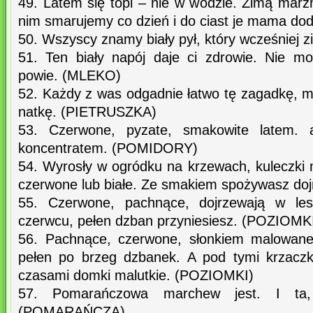
49. Latem się topi – nie w wodzie. Zimą marz
nim smarujemy co dzień i do ciast je mama d
50. Wszyscy znamy biały pył, który wcześniej 
51. Ten biały napój daje ci zdrowie. Nie m
powie. (MLEKO)
52. Każdy z was odgadnie łatwo tę zagadkę, ma 
natkę. (PIETRUSZKA)
53. Czerwone, pyzate, smakowite latem.
koncentratem. (POMIDORY)
54. Wyrosły w ogródku na krzewach, kuleczki 
czerwone lub białe. Ze smakiem spożywasz do
55. Czerwone, pachnące, dojrzewają w les
czerwcu, pełen dzban przyniesiesz. (POZIOMK
56. Pachnące, czerwone, słonkiem malowane,
pełen po brzeg dzbanek. A pod tymi krzaczk
czasami domki malutkie. (POZIOMKI)
57. Pomarańczowa marchew jest. I ta, 
(POMARAŃCZA)