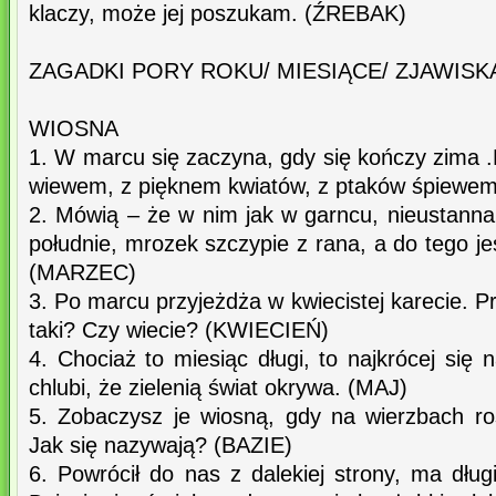
klaczy, może jej poszukam. (ŹREBAK)
ZAGADKI PORY ROKU/ MIESIĄCE/ ZJAWI
WIOSNA
1. W marcu się zaczyna, gdy się kończy zima .P
wiewem, z pięknem kwiatów, z ptaków śpiewe
2. Mówią – że w nim jak w garncu, nieustanna
południe, mrozek szczypie z rana, a do tego je
(MARZEC)
3. Po marcu przyjeżdża w kwiecistej karecie. 
taki? Czy wiecie? (KWIECIEŃ)
4. Chociaż to miesiąc długi, to najkrócej się 
chlubi, że zielenią świat okrywa. (MAJ)
5. Zobaczysz je wiosną, gdy na wierzbach ro
Jak się nazywają? (BAZIE)
6. Powrócił do nas z dalekiej strony, ma dług