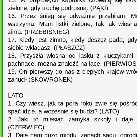
15. W brązowych kapturka chowają się list
zielone, gdy trochę podrosną. (PĄKI)
16. Przez śnieg się odważnie przebijam. M
wstrzyma. Mam listki zielone, tak jak wiosna
zima. (PRZEBIŚNIEG)
17. Kiedy jest zimno, kiedy deszcz pada, g
siebie wkładasz. (PŁASZCZ)
18. Przyszła wiosna od lasku z kluczykami 
pachnące, można znaleźć na łące. (PIERWIOS
19. On pierwszy do nas z ciepłych krajów wróc
zanucił (SKOWRONEK)
LATO
1. Czy wiesz, jak ta pora roku zwie się pośró
spać idzie, a wcześnie się budzi? (LATO)
2. Jaki to miesiąc zamyka szkoły i daje 
(CZERWIEC)
3. Daje nam dużo miodu, zapach sadu, ogrodu, 