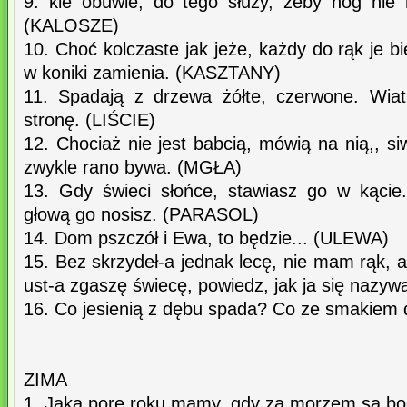
9. kie obuwie, do tego służy, żeby nóg nie
(KALOSZE)
10. Choć kolczaste jak jeże, każdy do rąk je bi
w koniki zamienia. (KASZTANY)
11. Spadają z drzewa żółte, czerwone. Wiat
stronę. (LIŚCIE)
12. Chociaż nie jest babcią, mówią na nią,, si
zwykle rano bywa. (MGŁA)
13. Gdy świeci słońce, stawiasz go w kącie
głową go nosisz. (PARASOL)
14. Dom pszczół i Ewa, to będzie... (ULEWA)
15. Bez skrzydeł-a jednak lecę, nie mam rąk,
ust-a zgaszę świecę, powiedz, jak ja się naz
16. Co jesienią z dębu spada? Co ze smakiem
ZIMA
1. Jaką porę roku mamy, gdy za morzem są bo