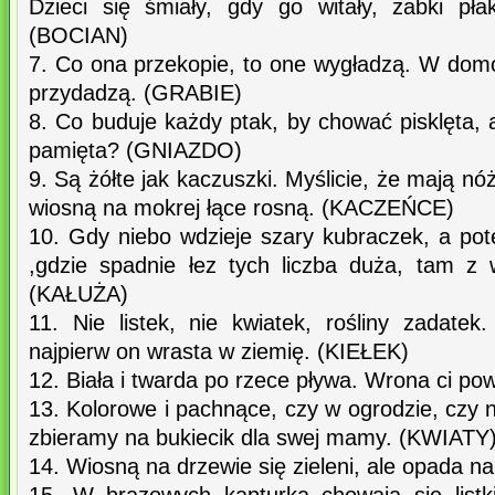
Dzieci się śmiały, gdy go witały, żabki pła
(BOCIAN)
7. Co ona przekopie, to one wygładzą. W do
przydadzą. (GRABIE)
8. Co buduje każdy ptak, by chować pisklęta, a
pamięta? (GNIAZDO)
9. Są żółte jak kaczuszki. Myślicie, że mają nó
wiosną na mokrej łące rosną. (KACZEŃCE)
10. Gdy niebo wdzieje szary kubraczek, a pot
,gdzie spadnie łez tych liczba duża, tam z w
(KAŁUŻA)
11. Nie listek, nie kwiatek, rośliny zadate
najpierw on wrasta w ziemię. (KIEŁEK)
12. Biała i twarda po rzece pływa. Wrona ci po
13. Kolorowe i pachnące, czy w ogrodzie, czy n
zbieramy na bukiecik dla swej mamy. (KWIATY
14. Wiosną na drzewie się zieleni, ale opada na 