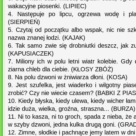
wakacyjne piosenki. (LIPIEC)
4. Następuje po lipcu, ogrzewa wodę i pl
(SIERPIEŃ)
5. Czytaj od początku albo wspak, nic nie szko
nazwa znanej łodzi. (KAJAK)
6. Tak samo zwie się drobniutki deszcz, jak z
(KAPUSIACZEK)
7. Miliony ich w polu letni wiatr kolebie. Gdy 
ziarna chleb dla ciebie. (KŁOSY ZBÓŻ)
8. Na polu dzwoni w żniwiarza dłoni. (KOSA)
9. Jest szufelka, jest wiaderko i wilgotny pi
zrobić? Czy nie wiecie czasem? (BABKI Z PIA
10. Kiedy błyska, kiedy ulewa, kiedy wicher łam
idzie duża, wielka, groźna, straszna... (BURZA)
11. Ni to kasza, ni to groch, spada z nieba, że 
w szyby dzwoni, jedna kulka drugą goni. (GRA
12. Zimne, słodkie i pachnące jemy latem w dn