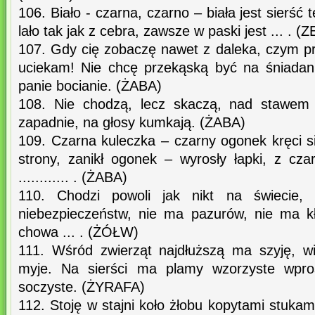
106. Biało - czarna, czarno – biała jest sierść
lało tak jak z cebra, zawsze w paski jest ... . 
107. Gdy cię zobaczę nawet z daleka, czym p
uciekam! Nie chcę przekąską być na śniadan
panie bocianie. (ŻABA)
108. Nie chodzą, lecz skaczą, nad stawem 
zapadnie, na głosy kumkają. (ŻABA)
109. Czarna kuleczka – czarny ogonek kręci s
strony, zanikł ogonek – wyrosły łapki, z cza
............ . (ŻABA)
110. Chodzi powoli jak nikt na świecie,
niebezpieczeństw, nie ma pazurów, nie ma k
chowa ... . (ŻÓŁW)
111. Wśród zwierząt najdłuższą ma szyję, w
myje. Na sierści ma plamy wzorzyste wpros
soczyste. (ŻYRAFA)
112. Stoję w stajni koło żłobu kopytami stuk