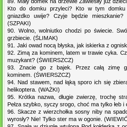
89. Mały domek na drzewie Zawiesiły już dziec
Kto do domku przyleci? Kto w tym domku
gniazdko uwije? Czyje będzie mieszkanie? 
(SZPAKI)
90. Wolno, wolniutko chodzi po świecie. Sw
grzbiecie. (ŚLIMAK)
91. Jaki owad nocą błyska, jak iskierka z ogni
92. Zimą za kominem, latem w trawie cyka. Czy
muzykant? (ŚWIERSZCZ)
93. Znacie go z bajek. Przez całą zimę 
kominem. (ŚWIERSZCZ)
94. Nad stawem, nad łąką sporo ich się zbier
helikoptera. (WAŻKI)
95. Krótka nazwa, długie zwierzę, trochę st
Pełza szybko, syczy srogo, choć ma tylko łeb i
96. Skacze z wierzchołka sosny niby na spado
wyrosły? Nie! Tylko ster ma w ogonie. (WIEW
97. Spała w dziuplę wtulona Pod kołderką z o