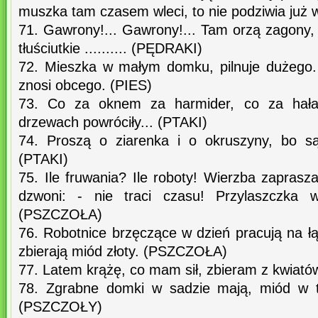
muszka tam czasem wleci, to nie podziwia już w
71. Gawrony!... Gawrony!... Tam orzą zagony,
tłuściutkie .......... (PĘDRAKI)
72. Mieszka w małym domku, pilnuje dużego. M
znosi obcego. (PIES)
73. Co za oknem za harmider, co za hał
drzewach powróciły... (PTAKI)
74. Proszą o ziarenka i o okruszyny, bo s
(PTAKI)
75. Ile fruwania? Ile roboty! Wierzba zaprasz
dzwoni: - nie traci czasu! Przylaszczka w
(PSZCZOŁA)
76. Robotnice brzęczące w dzień pracują na ł
zbierają miód złoty. (PSZCZOŁA)
77. Latem krążę, co mam sił, zbieram z kwiató
78. Zgrabne domki w sadzie mają, miód w t
(PSZCZOŁY)