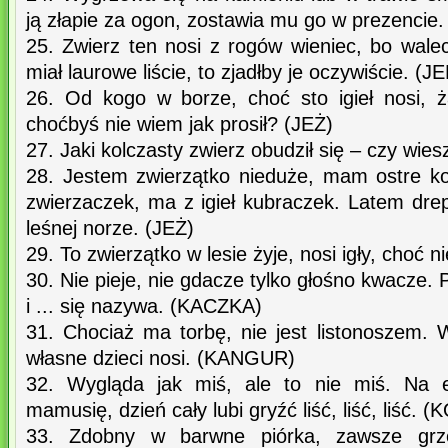
ją złapie za ogon, zostawia mu go w prezenc
25. Zwierz ten nosi z rogów wieniec, bo wale
miał laurowe liście, to zjadłby je oczywiście. (J
26. Od kogo w borze, choć sto igieł nosi, 
choćbyś nie wiem jak prosił? (JEŻ)
27. Jaki kolczasty zwierz obudził się – czy wies
28. Jestem zwierzątko nieduże, mam ostre ko
zwierzaczek, ma z igieł kubraczek. Latem drep
leśnej norze. (JEŻ)
29. To zwierzątko w lesie żyje, nosi igły, choć n
30. Nie pieje, nie gdacze tylko głośno kwacze. 
i ... się nazywa. (KACZKA)
31. Chociaż ma torbę, nie jest listonoszem. 
własne dzieci nosi. (KANGUR)
32. Wygląda jak miś, ale to nie miś. Na eu
mamusię, dzień cały lubi gryźć liść, liść, liść. 
33. Zdobny w barwne piórka, zawsze grze