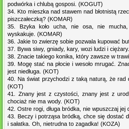
podwórka i chlubą gosposi. (KOGUT)
34. Kto mieszka nad stawem nad błotnistą rzecz
piszczałeczką? (KOMAR)
35. Bzyka koło ucha, nie osa, nie mucha, 
wyskakuje. (KOMAR)
36. Jakie to zwierzę sobie pozwala kupować b
37. Bywa siwy, gniady, kary, wozi ludzi i ciężar
38. Znacie takiego konika, który zawsze w tr
39. Mogę stać na płocie i wesoło mrugać. Znac
jest niedługa. (KOT)
40. Na świat przychodzi z taką naturą, że rad 
(KOT)
41. Znany jest z czystości, znany jest z uro
chociaż nie ma wody. (KOT)
42. Ostre rogi, długa bródka, nie wpuszczaj je
43. Beczy i potrząsa bródką, chce się dostać 
i sałatka. Oh, nietrudna to zagadka! (KOZA)