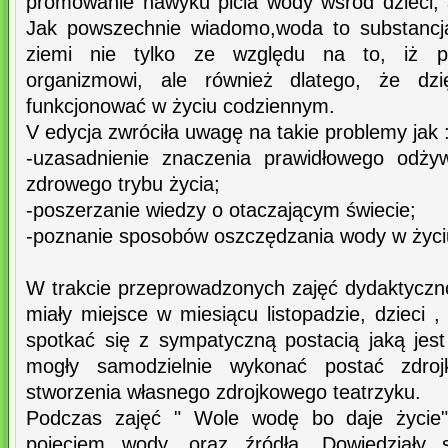
promowanie nawyku picia wody wśród dzieci, a
Jak powszechnie wiadomo,woda to substancj
ziemi nie tylko ze względu na to, iż p
organizmowi, ale również dlatego, że dzi
funkcjonować w życiu codziennym.
V edycja zwróciła uwagę na takie problemy jak 
-uzasadnienie znaczenia prawidłowego odżyw
zdrowego trybu życia;
-poszerzanie wiedzy o otaczającym świecie;
-poznanie sposobów oszczędzania wody w życ
W trakcie przeprowadzonych zajęć dydaktycz
miały miejsce w miesiącu listopadzie, dzieci ,
spotkać się z sympatyczną postacią jaką jest
mogły samodzielnie wykonać postać zdroj
stworzenia własnego zdrojkowego teatrzyku.
Podczas zajęć " Wole wodę bo daje życie" 
pojęciem wody, oraz źródła. Dowiedziały 