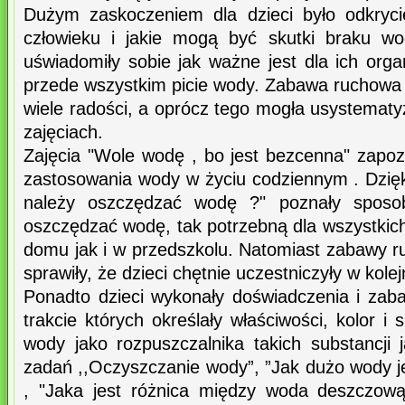
Dużym zaskoczeniem dla dzieci było odkryci
człowieku i jakie mogą być skutki braku wo
uświadomiły sobie jak ważne jest dla ich orga
przede wszystkim picie wody. Zabawa ruchowa 
wiele radości, a oprócz tego mogła usystemat
zajęciach.
Zajęcia "Wole wodę , bo jest bezcenna" zapoz
zastosowania wody w życiu codziennym . Dzięk
należy oszczędzać wodę ?" poznały sposo
oszczędzać wodę, tak potrzebną dla wszystkic
domu jak i w przedszkolu. Natomiast zabawy r
sprawiły, że dzieci chętnie uczestniczyły w kole
Ponadto dzieci wykonały doświadczenia i za
trakcie których określały właściwości, kolor i
wody jako rozpuszczalnika takich substancji 
zadań ,,Oczyszczanie wody”, ”Jak dużo wody jes
, "Jaka jest różnica między woda deszczową