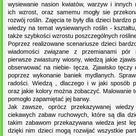
wysiewanie nasion kwiatów, warzyw i innych
ich wzrost, oraz samemu mogły sie przekon
rozwój roślin. Zajęcia te były dla dzieci bardzo
wiedzy na temat wysiewanych roślin - kształtu,
także szybkości wzrostu poszczególnych roślin
Poprzez realizowane scenariusze dzieci bardz
wiadomości związane z przemianami pór r
pierwsze zwiastuny wiosny, wiedzą jakie zjaw
obserwować na niebie- tęcza. Zjawisko tęczy
poprzez wykonanie baniek mydlanych. Sprawi
radości. Wiedzą , dlaczego i w jaki sposób p
oraz jakie kolory można zobaczyć. Malowanie tę
pomogło zapamiętać jej barwy.
Jak zawsze, oprócz przekazywanej wiedzy
ciekawych zabaw ruchowych, które są dla dzi
takim zabawom przekazywana wiedza jest lep
dzięki nim dzieci mogą rozwijać wszystkie par