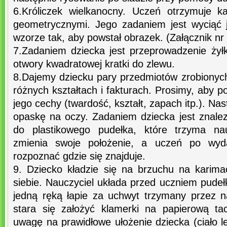
6.Króliczek wielkanocny. Uczeń otrzymuje k
geometrycznymi. Jego zadaniem jest wyciąć 
wzorze tak, aby powstał obrazek. (Załącznik nr
7.Zadaniem dziecka jest przeprowadzenie żyłk
otwory kwadratowej kratki do zlewu.
8.Dajemy dziecku pary przedmiotów zrobionych
różnych kształtach i fakturach. Prosimy, aby p
jego cechy (twardość, kształt, zapach itp.). N
opaskę na oczy. Zadaniem dziecka jest znalezi
do plastikowego pudełka, które trzyma nau
zmienia swoje położenie, a uczeń po wy
rozpoznać gdzie się znajduje.
9. Dziecko kładzie się na brzuchu na karim
siebie. Nauczyciel układa przed uczniem pude
jedną ręką łapie za uchwyt trzymany przez n
stara się założyć klamerki na papierową t
uwagę na prawidłowe ułożenie dziecka (ciało l