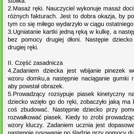
stolika.
2.Masaż ręki. Nauczyciel wykonuje masaż doc
różnych fakturach. Jest to dobra okazja, by 
tym co się miłego wydarzyło w ciągu ostatniego
3.Ugniatanie kartki jedną ręką w kulkę, a nast
bez pomocy drugiej dłoni. Następie dzieck
drugiej ręki.
II. Część zasadnicza
4.Zadaniem dziecka jest wbijanie pinezek 
wzoru domku,a następnie naciąganie gumki re
aby powstał obrazek.
5.Prowadzący rozsypuje piasek kinetyczny na
dziecko wzięło go do ręki, zobaczyło jaką ma
coś zbudować. Następnie dziecko przy pom
rozwałkować piasek. Kiedy to zrobi prowadząc
wzory kluczy. Zadaniem ucznia jest dopasow
następnie rysowanie po śladzie przy pomocy du