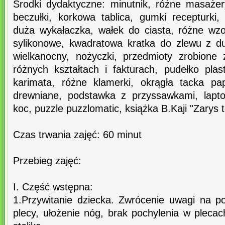
Środki dydaktyczne: minutnik, różne masażery
beczułki, korkowa tablica, gumki recepturki,
duża wykałaczka, wałek do ciasta, różne wzor
sylikonowe, kwadratowa kratka do zlewu z d
wielkanocny, nożyczki, przedmioty zrobione
różnych kształtach i fakturach, pudełko pla
karimata, różne klamerki, okrągła tacka pa
drewniane, podstawka z przyssawkami, lapto
koc, puzzle puzzlomatic, książka B.Kaji "Zarys t
Czas trwania zajęć: 60 minut
Przebieg zajęć:
I. Część wstępna:
1.Przywitanie dziecka. Zwrócenie uwagi na po
plecy, ułożenie nóg, brak pochylenia w pleca