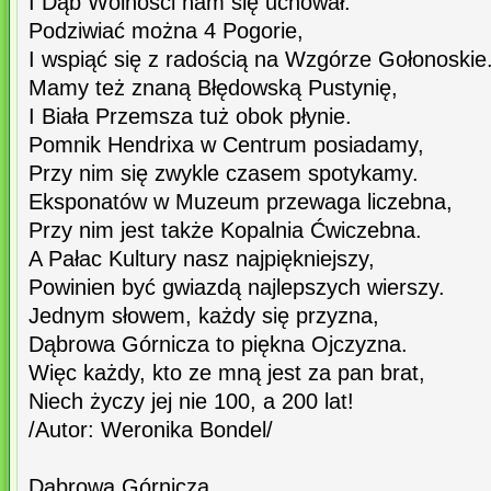
I Dąb Wolności nam się uchował.
Podziwiać można 4 Pogorie,
I wspiąć się z radością na Wzgórze Gołonoskie
Mamy też znaną Błędowską Pustynię,
I Biała Przemsza tuż obok płynie.
Pomnik Hendrixa w Centrum posiadamy,
Przy nim się zwykle czasem spotykamy.
Eksponatów w Muzeum przewaga liczebna,
Przy nim jest także Kopalnia Ćwiczebna.
A Pałac Kultury nasz najpiękniejszy,
Powinien być gwiazdą najlepszych wierszy.
Jednym słowem, każdy się przyzna,
Dąbrowa Górnicza to piękna Ojczyzna.
Więc każdy, kto ze mną jest za pan brat,
Niech życzy jej nie 100, a 200 lat!
/Autor: Weronika Bondel/
Dąbrowa Górnicza