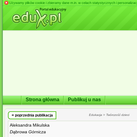
Używamy plików cookie i zbieramy dane m.in. w celach statystycznych i personalizacji 
Strona główna
Publikuj u nas
«
»
poprzednia publikacja
Edukacja
Twórczość dzieci
Aleksandra Mikulska
Dąbrowa Górnicza