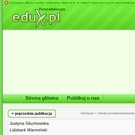
Używamy plików cookie i zbieramy dane m.in. w celach statystycznych i personalizacji 
Strona główna
Publikuj u nas
«
»
poprzednia publikacja
Edukacja
Szkoła ponadpodstawowa
Justyna Głuchowska
Lidzbark Warmiński