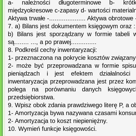
a- należności długoterminowe b- krótko
międzyokresowe c-zapasy d- wartości material
Aktywa trwałe -.................... Aktywa obrotowe -....
7. a) Bilans jest dokumentem księgowym oraz :.......
b) Bilans jest sporządzany w formie tabeli w
są........ ..., a po prawej..............
8. Podkreśl cechy inwentaryzacji:
1- przeznaczona na pokrycie kosztów związany
2- może być przeprowadzana w formie spisu 
pieniądzach i jest efektem działalności
inwentaryzacja przeprowadzana jest przez kom
polega na porównaniu danych księgowyc
przedsiębiorstwa.
9. Wpisz obok zdania prawdziwego literę P, a ob
1- Amortyzacja bywa nazywana czasami konsum
2- Amortyzacja to koszt niepieniężny.
10. Wymień funkcje księgowości.