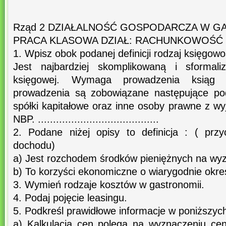
Rząd 2 DZIAŁALNOŚĆ GOSPODARCZA W G
PRACA KLASOWA DZIAŁ: RACHUNKOWOŚĆ
1. Wpisz obok podanej definicji rodzaj księgowo
Jest najbardziej skomplikowaną i sformali
księgowej. Wymaga prowadzenia ksiąg 
prowadzenia są zobowiązane następujące po
spółki kapitałowe oraz inne osoby prawne z w
NBP. ........................................
2. Podane niżej opisy to definicja : ( prz
dochodu)
a) Jest rozchodem środków pieniężnych na wyz
b) To korzyści ekonomiczne o wiarygodnie okreś
3. Wymień rodzaje kosztów w gastronomii.
4. Podaj pojęcie leasingu.
5. Podkreśl prawidłowe informacje w poniższyc
a) Kalkulacja cen polega na wyznaczeniu ce