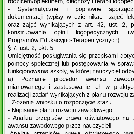
rodzicem/opiekunem, diagnozy i terapii logoped
- Systematyczne i poprawne sporządz
dokumentacji (wpisy w dziennikach zajęć le
oraz zajęć wynikających z art. 42, ust. 2, p
konstruowanie opinii logopedycznych, tw
Programów Edukacyjno-Terapeutycznych)
§ 7, ust. 2, pkt. 5
Umiejętność posługiwania się przepisami doty
pomocy społecznej lub postępowania w sprawa
funkcjonowania szkoły, w której nauczyciel odb
a) Poznanie procedur awansu zawodo
mianowanego i zastosowanie ich w prakty
realizacji zadań wynikających z planu rozwoju
- Złożenie wniosku o rozpoczęcie stażu
- Napisanie planu rozwoju zawodowego
- Analiza przepisów prawa oświatowego na t
awansu zawodowego przez nauczycieli
-Analiza przepisów prawa oświatowego regu