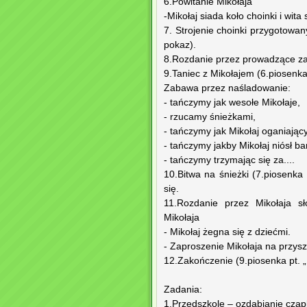
6.Powitanie Mikołaja
-Mikołaj siada koło choinki i wita 
7. Strojenie choinki przygotowan
pokaz).
8.Rozdanie przez prowadzące zad
9.Taniec z Mikołajem (6.piosenka
Zabawa przez naśladowanie:
- tańczymy jak wesołe Mikołaje,
- rzucamy śnieżkami,
- tańczymy jak Mikołaj oganiając
- tańczymy jakby Mikołaj niósł ba
- tańczymy trzymając się za....
10.Bitwa na śnieżki (7.piosenka 
się.
11.Rozdanie przez Mikołaja sł
Mikołaja
- Mikołaj żegna się z dziećmi.
- Zaproszenie Mikołaja na przyszł
12.Zakończenie (9.piosenka pt. „
Zadania:
1.Przedszkole – ozdabianie czapk