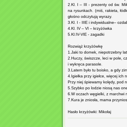
2.Kl. I – III - prezenty od św.
na rysunkach. (miś, rakieta, łód
głośno odczytują wyrazy.
3.Kl. I - IIIE i indywidualne– ozda
4.Kl. IV – VI – krzyżówka
5.Kl.IV-VIE - zagadki
Rozwiąż krzyżówkę
1.Jaki to domek, niepotrzebny la
2.Huczy, świszcze, leci w pole,
i wykręca parasole.
3.Latem było tu boisko, a gdy zim
4.Igiełka przy igiełce, więcej ic
Przy niej śpiewamy kolędy, pod n
5.Szybko po lodzie niosą nas on
6.W oczach węgielki, z marchwi no
7.Kura je zniosła, mama przynios
Hasło krzyżówki: Mikołaj