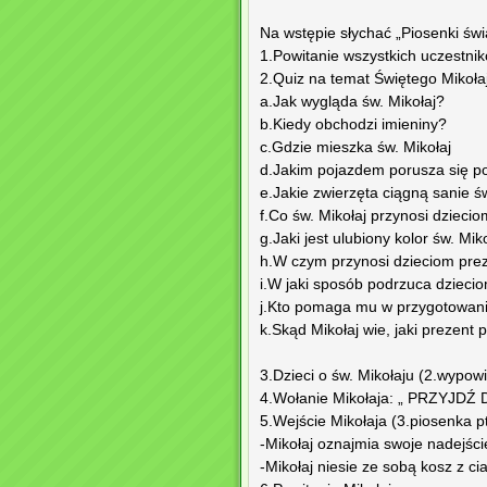
Na wstępie słychać „Piosenki św
1.Powitanie wszystkich uczestni
2.Quiz na temat Świętego Mikoła
a.Jak wygląda św. Mikołaj?
b.Kiedy obchodzi imieniny?
c.Gdzie mieszka św. Mikołaj
d.Jakim pojazdem porusza się p
e.Jakie zwierzęta ciągną sanie ś
f.Co św. Mikołaj przynosi dzieci
g.Jaki jest ulubiony kolor św. Mik
h.W czym przynosi dzieciom pre
i.W jaki sposób podrzuca dzieci
j.Kto pomaga mu w przygotowani
k.Skąd Mikołaj wie, jaki prezent
3.Dzieci o św. Mikołaju (2.wypowi
4.Wołanie Mikołaja: „ PRZYJD
5.Wejście Mikołaja (3.piosenka pt
-Mikołaj oznajmia swoje nadejśc
-Mikołaj niesie ze sobą kosz z ci