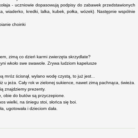
 Mikołaja - uczniowie dopasowują podpisy do zabawek przedstawionych
ka, wiaderko, kredki, lalka, kubek, połka, wózek). Następnie wspólnie
bianie choinki
tem, zimą co dzień karmi zwierzęta skrzydlate?
 czyni wkoło swe swawole. Zrywa ludziom kapelusze
ą mróz ścisnął, wylano wodę czystą, to już jest...
h niż u jeża. Cały rok w zielonej sukience, nawet zimą pachnąca, świeża.
ią znajdziemy prezenty.
e, obie do butów są przyczepione.
s wielki, na śniegu stoi, słońca się boi.
ła, ugotowała i dzieciom dała.