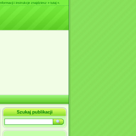
nformacji i instrukcje znajdziesz
» tutaj «
.
Szukaj publikacji