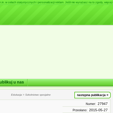
. w celach statystycznych i personalizacji reklam. Jeśli nie wyrażasz na to zgody, więcej i
ublikuj u nas
»
»
Edukacja
Szkolnictwo specjalne
następna publikacja
27947
Numer:
2015-05-27
Przesłano: