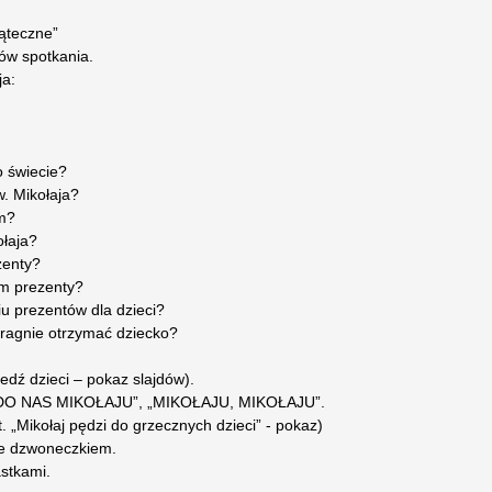
iąteczne”
ków spotkania.
ja:
o świecie?
w. Mikołaja?
om?
ołaja?
zenty?
om prezenty?
u prezentów dla dzieci?
 pragnie otrzymać dziecko?
edź dzieci – pokaz slajdów).
Ź DO NAS MIKOŁAJU”, „MIKOŁAJU, MIKOŁAJU”.
. „Mikołaj pędzi do grzecznych dzieci” - pokaz)
ie dzwoneczkiem.
astkami.