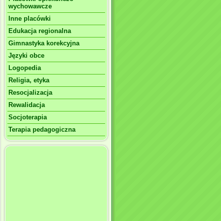
wychowawcze
Inne placówki
Edukacja regionalna
Gimnastyka korekcyjna
Języki obce
Logopedia
Religia, etyka
Resocjalizacja
Rewalidacja
Socjoterapia
Terapia pedagogiczna