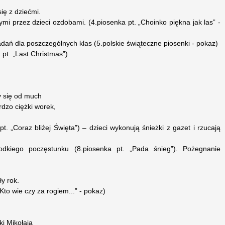
się z dziećmi.
ymi przez dzieci ozdobami. (4.piosenka pt. „Choinko piękna jak las” -
ań dla poszczególnych klas (5.polskie świąteczne piosenki - pokaz)
 pt. „Last Christmas”)
y się od much
rdzo ciężki worek,
pt. „Coraz bliżej Święta”) – dzieci wykonują śnieżki z gazet i rzucają
odkiego poczęstunku (8.piosenka pt. „Pada śnieg”). Pożegnanie
y rok.
Kto wie czy za rogiem...” - pokaz)
i Mikołaja