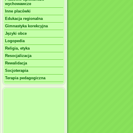
wychowawcze
Inne placówki
Edukacja regionalna
Gimnastyka korekcyjna
Języki obce
Logopedia
Religia, etyka
Resocjalizacja
Rewalidacja
Socjoterapia
Terapia pedagogiczna