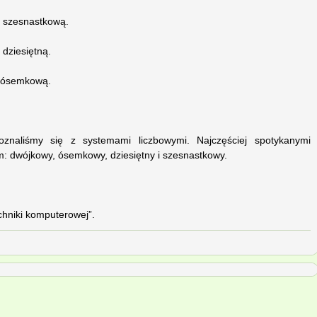
a szesnastkową.
 dziesiętną.
na ósemkową.
oznaliśmy się z systemami liczbowymi. Najczęściej spotykanymi
m: dwójkowy, ósemkowy, dziesiętny i szesnastkowy.
hniki komputerowej”.