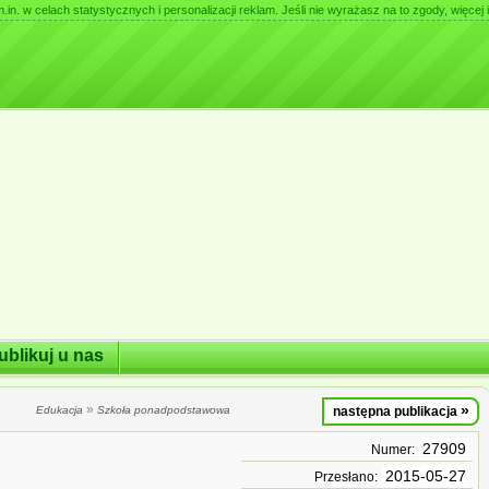
. w celach statystycznych i personalizacji reklam. Jeśli nie wyrażasz na to zgody, więcej i
ublikuj u nas
»
»
Edukacja
Szkoła ponadpodstawowa
następna publikacja
27909
Numer:
2015-05-27
Przesłano: