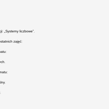
cji: „Systemy liczbowe”.
statnich zajęć:
atu:
ych.
matu:
lny.
.