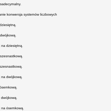
ksadecymalny.
zanie konwersja systemów liczbowych
dziesiętną.
a dwójkową.
 na dziesiętną.
a szesnastkową.
 szesnastkową.
j na dwójkową.
a ósemkową.
a dwójkową.
ej na ósemkową.