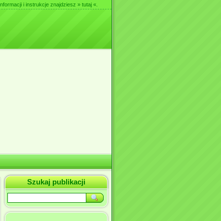
nformacji i instrukcje znajdziesz
» tutaj «
.
Szukaj publikacji