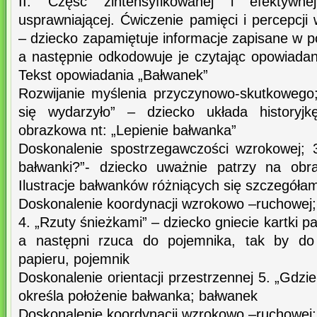
II. Część zintensyfikowanej i efektywn
usprawniającej. Ćwiczenie pamięci i percepcji
– dziecko zapamiętuje informacje zapisane w p
a następnie odkodowuje je czytając opowiadan
Tekst opowiadania „Bałwanek”
Rozwijanie myślenia przyczynowo-skutkowego;
się wydarzyło” – dziecko układa historyjk
obrazkowa nt: „Lepienie bałwanka”
Doskonalenie spostrzegawczości wzrokowej; 
bałwanki?”- dziecko uważnie patrzy na obra
Ilustracje bałwanków różniących się szczegółam
Doskonalenie koordynacji wzrokowo –ruchowej;
4. „Rzuty śnieżkami” – dziecko gniecie kartki pa
a następni rzuca do pojemnika, tak by do 
papieru, pojemnik
Doskonalenie orientacji przestrzennej 5. „Gdzi
określa położenie bałwanka; bałwanek
Doskonalenie koordynacji wzrokowo –ruchowej;