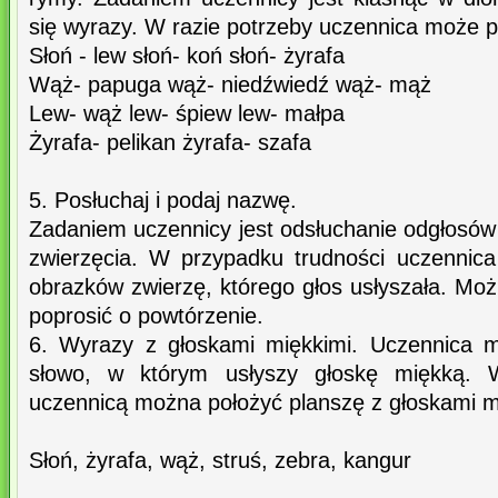
się wyrazy. W razie potrzeby uczennica może p
Słoń - lew słoń- koń słoń- żyrafa
Wąż- papuga wąż- niedźwiedź wąż- mąż
Lew- wąż lew- śpiew lew- małpa
Żyrafa- pelikan żyrafa- szafa
5. Posłuchaj i podaj nazwę.
Zadaniem uczennicy jest odsłuchanie odgłosów
zwierzęcia. W przypadku trudności uczennic
obrazków zwierzę, którego głos usłyszała. Mo
poprosić o powtórzenie.
6. Wyrazy z głoskami miękkimi. Uczennica 
słowo, w którym usłyszy głoskę miękką. 
uczennicą można położyć planszę z głoskami m
Słoń, żyrafa, wąż, struś, zebra, kangur