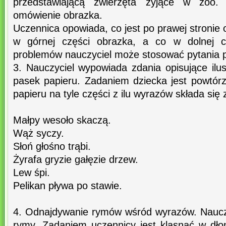
przedstawiającą zwierzęta żyjące w zoo.
omówienie obrazka.
Uczennica opowiada, co jest po prawej stronie 
w górnej części obrazka, a co w dolnej c
problemów nauczyciel może stosować pytania 
3. Nauczyciel wypowiada zdania opisujące ilu
pasek papieru. Zadaniem dziecka jest powtórz
papieru na tyle części z ilu wyrazów składa się 
Małpy wesoło skaczą.
Wąż syczy.
Słoń głośno trąbi.
Żyrafa gryzie gałęzie drzew.
Lew śpi.
Pelikan pływa po stawie.
4. Odnajdywanie rymów wśród wyrazów. Naucz
rymy. Zadaniem uczennicy jest klasnąć w dło