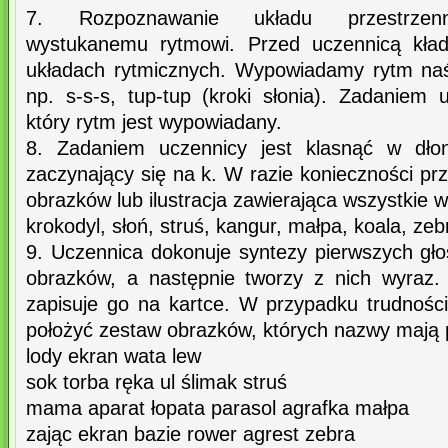
7. Rozpoznawanie układu przestrzenn
wystukanemu rytmowi. Przed uczennicą kład
układach rytmicznych. Wypowiadamy rytm naś
np. s-s-s, tup-tup (kroki słonia). Zadaniem 
który rytm jest wypowiadany.
8. Zadaniem uczennicy jest klasnąć w dłon
zaczynający się na k. W razie konieczności pr
obrazków lub ilustracja zawierająca wszystkie 
krokodyl, słoń, struś, kangur, małpa, koala, ze
9. Uczennica dokonuje syntezy pierwszych gł
obrazków, a następnie tworzy z nich wyraz.
zapisuje go na kartce. W przypadku trudnoś
położyć zestaw obrazków, których nazwy mają 
lody ekran wata lew
sok torba ręka ul ślimak struś
mama aparat łopata parasol agrafka małpa
zając ekran bazie rower agrest zebra