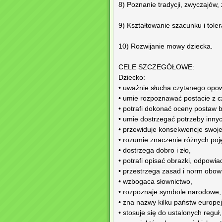
8) Poznanie tradycji, zwyczajów, 
9) Kształtowanie szacunku i toler
10) Rozwijanie mowy dziecka.
CELE SZCZEGÓŁOWE:
Dziecko:
• uważnie słucha czytanego opowi
• umie rozpoznawać postacie z c
• potrafi dokonać oceny postaw 
• umie dostrzegać potrzeby innyc
• przewiduje konsekwencje swoj
• rozumie znaczenie różnych poj
• dostrzega dobro i zło,
• potrafi opisać obrazki, odpowia
• przestrzega zasad i norm obow
• wzbogaca słownictwo,
• rozpoznaje symbole narodowe,
• zna nazwy kilku państw europej
• stosuje się do ustalonych reguł