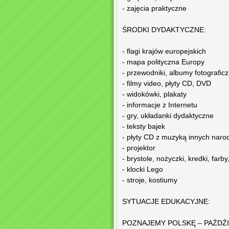
- zajęcia praktyczne
ŚRODKI DYDAKTYCZNE:
- flagi krajów europejskich
- mapa polityczna Europy
- przewodniki, albumy fotograficzn
- filmy video, płyty CD, DVD
- widokówki, plakaty
- informacje z Internetu
- gry, układanki dydaktyczne
- teksty bajek
- płyty CD z muzyką innych naro
- projektor
- brystole, nożyczki, kredki, farby,
- klocki Lego
- stroje, kostiumy
SYTUACJE EDUKACYJNE:
POZNAJEMY POLSKĘ – PAŹDŹ