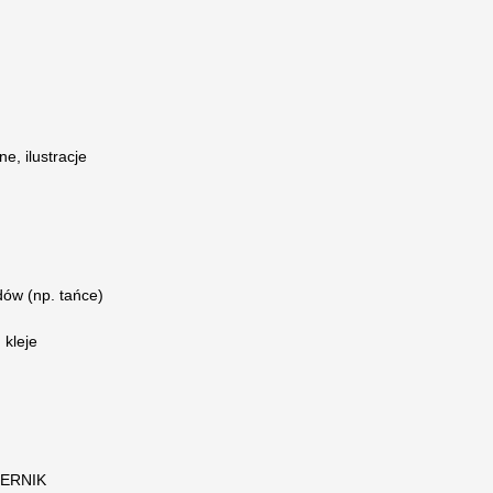
e, ilustracje
dów (np. tańce)
 kleje
IERNIK