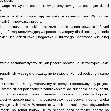
pejskich.
 uwagę na wysoki poziom rozwoju umysłowego, a poza tym dzieci
mi.
wiecie, a dzieci wyjeżdżają na wakacje razem z nimi. Wychodząc
pisałyśmy powyższy program.
enie kultury europejskiej oraz rozbudzenie zainteresowania różnymi
 będą formą umożliwiającą w sposób przystępny dla dzieci pogłębienie
kich, ich dziedzictwa i bogactwa kulturowego. Możliwość wirtualnej
zkola zastanawiałyśmy się jak jeszcze bardziej ją uatrakcyjnić, jakie
oszerzały ich wiedzę o otaczającym je świecie. Pomysł podsunęły same
em
y z rodzicami. Dlatego wpadłyśmy na pomysł i opracowałyśmy projekt,
świata dzieci połączony z zamiłowaniem do słuchania bajek, baśni,
ę z nami własnymi doświadczeniami i przeżyciami z podróży. Poprzez
dzieci w sposób przyjemny, bezstresowy i dostosowany do ich wieku
byczaje tych krajów. Wzmocni to w nich poczucie bycia obywatelem
formacje na temat krajów UE w sposób poza formalny, oparty na