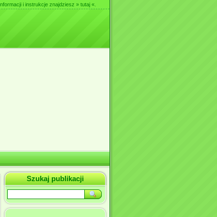
nformacji i instrukcje znajdziesz
» tutaj «
.
Szukaj publikacji