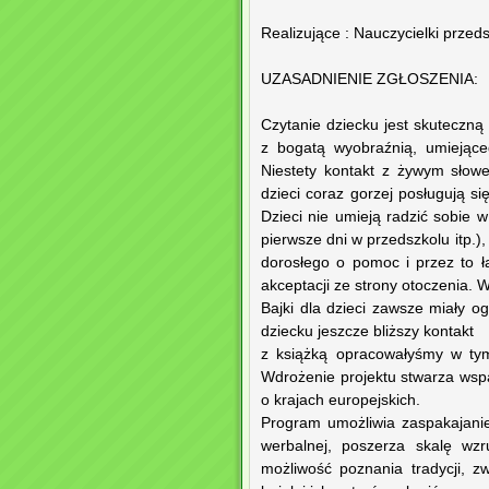
Realizujące : Nauczycielki przed
UZASADNIENIE ZGŁOSZENIA:
Czytanie dziecku jest skuteczn
z bogatą wyobraźnią, umiejące
Niestety kontakt z żywym słow
dzieci coraz gorzej posługują si
Dzieci nie umieją radzić sobie w
pierwsze dni w przedszkolu itp.),
dorosłego o pomoc i przez to 
akceptacji ze strony otoczenia. 
Bajki dla dzieci zawsze miały 
dziecku jeszcze bliższy kontakt
z książką opracowałyśmy w tym
Wdrożenie projektu stwarza wsp
o krajach europejskich.
Program umożliwia zaspakajanie 
werbalnej, poszerza skalę wzr
możliwość poznania tradycji, z