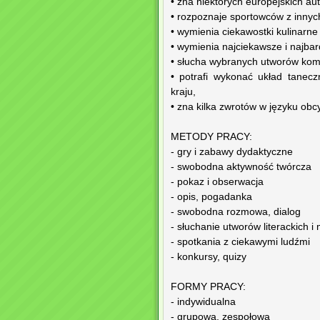
• zna niektórych europejskich au
• rozpoznaje sportowców z innyc
• wymienia ciekawostki kulinarne
• wymienia najciekawsze i najbar
• słucha wybranych utworów kom
• potrafi wykonać układ tanec
kraju,
• zna kilka zwrotów w języku ob
METODY PRACY:
- gry i zabawy dydaktyczne
- swobodna aktywność twórcza
- pokaz i obserwacja
- opis, pogadanka
- swobodna rozmowa, dialog
- słuchanie utworów literackich 
- spotkania z ciekawymi ludźmi
- konkursy, quizy
FORMY PRACY:
- indywidualna
- grupowa, zespołowa