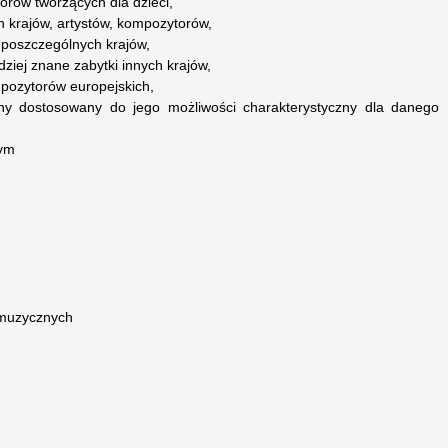
torów tworzących dla dzieci,
h krajów, artystów, kompozytorów,
 poszczególnych krajów,
dziej znane zabytki innych krajów,
pozytorów europejskich,
zny dostosowany do jego możliwości charakterystyczny dla danego
cym
i muzycznych