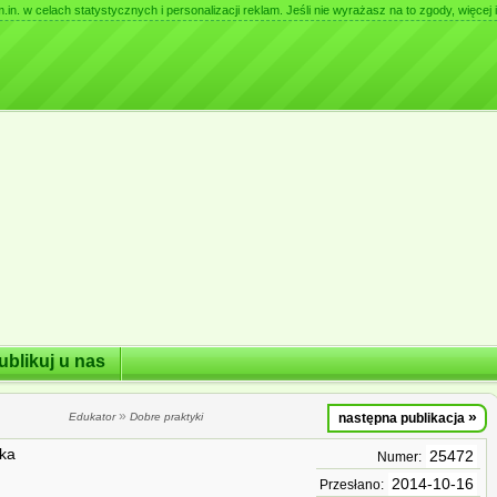
. w celach statystycznych i personalizacji reklam. Jeśli nie wyrażasz na to zgody, więcej i
ublikuj u nas
»
»
Edukator
Dobre praktyki
następna publikacja
nka
25472
Numer:
2014-10-16
Przesłano: