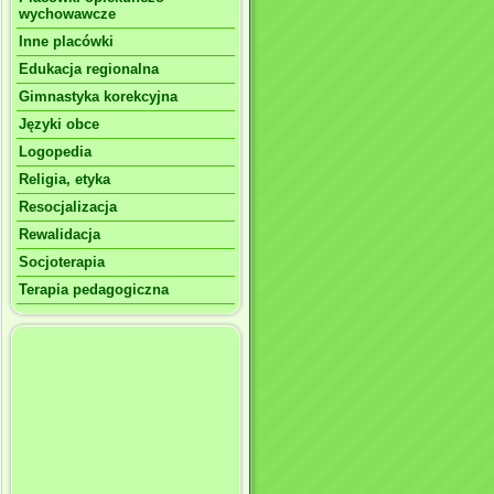
wychowawcze
Inne placówki
Edukacja regionalna
Gimnastyka korekcyjna
Języki obce
Logopedia
Religia, etyka
Resocjalizacja
Rewalidacja
Socjoterapia
Terapia pedagogiczna