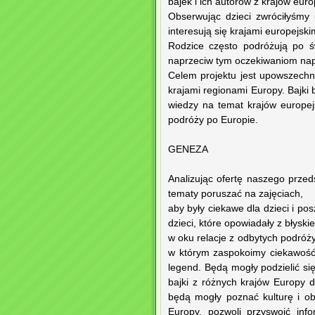
bajek i ich autorów z krajów euro
Obserwując dzieci zwróciłyśmy
interesują się krajami europejski
Rodzice często podróżują po ś
naprzeciw tym oczekiwaniom na
Celem projektu jest upowszechni
krajami regionami Europy. Bajki
wiedzy na temat krajów europejs
podróży po Europie.
GENEZA
Analizując ofertę naszego przeds
tematy poruszać na zajęciach,
aby były ciekawe dla dzieci i p
dzieci, które opowiadały z błyski
w oku relacje z odbytych podróż
w którym zaspokoimy ciekawość 
legend. Będą mogły podzielić si
bajki z różnych krajów Europy 
będą mogły poznać kulturę i o
Europy, pozwoli przyswoić in