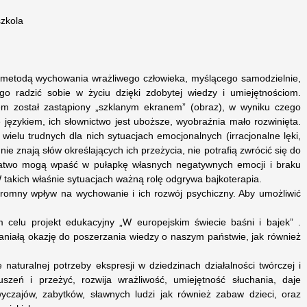
szkola
ą metodą wychowania wrażliwego człowieka, myślącego samodzielnie,
go radzić sobie w życiu dzięki zdobytej wiedzy i umiejętnościom.
em został zastąpiony „szklanym ekranem” (obraz), w wyniku czego
ę językiem, ich słownictwo jest uboższe, wyobraźnia mało rozwinięta.
 wielu trudnych dla nich sytuacjach emocjonalnych (irracjonalne lęki,
 nie znają słów określających ich przeżycia, nie potrafią zwrócić się do
łatwo mogą wpaść w pułapkę własnych negatywnych emocji i braku
W takich właśnie sytuacjach ważną rolę odgrywa bajkoterapia.
ogromny wpływ na wychowanie i ich rozwój psychiczny. Aby umożliwić
 celu projekt edukacyjny „W europejskim świecie baśni i bajek” .
aniałą okazję do poszerzania wiedzy o naszym państwie, jak również
naturalnej potrzeby ekspresji w dziedzinach działalności twórczej i
uszeń i przeżyć, rozwija wrażliwość, umiejętność słuchania, daje
wyczajów, zabytków, sławnych ludzi jak również zabaw dzieci, oraz