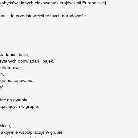
zabytków i innych ciekawostek krajów Unii Europejskiej.
ancji do przedstawicieli różnych narodowości.
adania i bajki,
zytanych opowiadań i bajek,
bohaterów,
h,
ego postępowania,
ęć,
dać na pytania,
iązujących w grupie,
skich,
, aktywnie współpracuje w grupie,