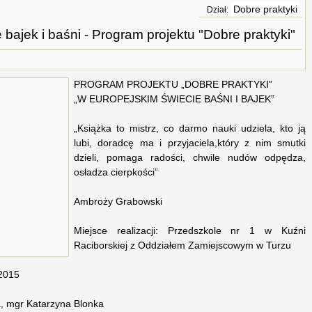
Dobre praktyki
Dział:
bajek i baśni - Program projektu "Dobre praktyki"
PROGRAM PROJEKTU „DOBRE PRAKTYKI”
„W EUROPEJSKIM ŚWIECIE BAŚNI I BAJEK”
„Książka to mistrz, co darmo nauki udziela, kto ją
lubi, doradcę ma i przyjaciela,który z nim smutki
dzieli, pomaga radości, chwile nudów odpędza,
osładza cierpkości”
Ambroży Grabowski
Miejsce realizacji: Przedszkole nr 1 w Kuźni
Raciborskiej z Oddziałem Zamiejscowym w Turzu
.2015
a, mgr Katarzyna Blonka