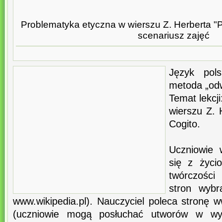
Problematyka etyczna w wierszu Z. Herberta "P
scenariusz zajęć
Język pols
metoda „odw
Temat lekcj
wierszu Z. 
Cogito.
Uczniowie
się z życi
twórczości
stron wybr
www.wikipedia.pl). Nauczyciel poleca stronę ww
(uczniowie mogą posłuchać utworów w wy