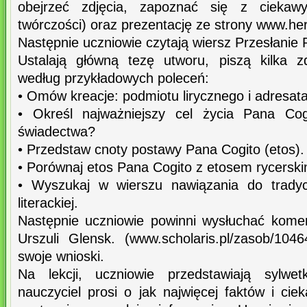
obejrzeć zdjęcia, zapoznać się z ciekawym
twórczości) oraz prezentację ze strony www.her
Następnie uczniowie czytają wiersz Przesłanie 
Ustalają główną tezę utworu, piszą kilka zd
według przykładowych poleceń:
• Omów kreacje: podmiotu lirycznego i adresata
• Określ najważniejszy cel życia Pana Cog
świadectwa?
• Przedstaw cnoty postawy Pana Cogito (etos).
• Porównaj etos Pana Cogito z etosem rycerski
• Wyszukaj w wierszu nawiązania do tradycji 
literackiej.
Następnie uczniowie powinni wysłuchać kome
Urszuli Glensk. (www.scholaris.pl/zasob/10
swoje wnioski.
Na lekcji, uczniowie przedstawiają sylwet
nauczyciel prosi o jak najwięcej faktów i ci