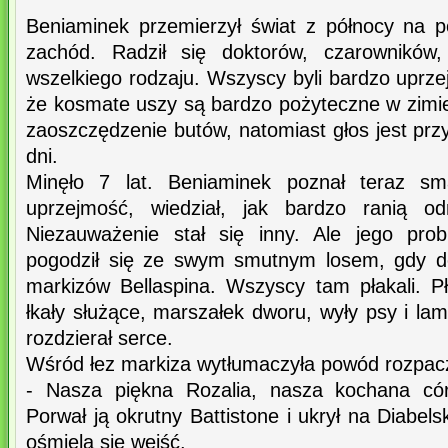
Beniaminek przemierzył świat z północy na 
zachód. Radził się doktorów, czarowników,
wszelkiego rodzaju. Wszyscy byli bardzo uprzej
że kosmate uszy są bardzo pożyteczne w zimie
zaoszczędzenie butów, natomiast głos jest prz
dni.
Minęło 7 lat. Beniaminek poznał teraz sm
uprzejmość, wiedział, jak bardzo ranią od
Niezauważenie stał się inny. Ale jego prob
pogodził się ze swym smutnym losem, gdy do
markizów Bellaspina. Wszyscy tam płakali. Pł
łkały służące, marszałek dworu, wyły psy i la
rozdzierał serce.
Wśród łez markiza wytłumaczyła powód rozpac
- Nasza piękna Rozalia, nasza kochana cór
Porwał ją okrutny Battistone i ukrył na Diabels
ośmiela się wejść.