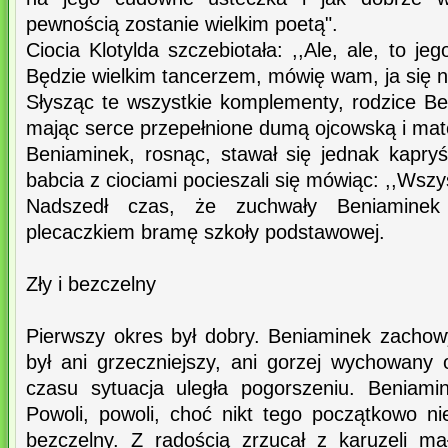
pewnością zostanie wielkim poetą".
Ciocia Klotylda szczebiotała: ,,Ale, ale, to je
Będzie wielkim tancerzem, mówię wam, ja się 
Słysząc te wszystkie komplementy, rodzice Ben
mając serce przepełnione dumą ojcowską i mat
Beniaminek, rosnąc, stawał się jednak kapryś
babcia z ciociami pocieszali się mówiąc: ,,Wszy
Nadszedł czas, że zuchwały Beniaminek
plecaczkiem bramę szkoły podstawowej.
Zły i bezczelny
Pierwszy okres był dobry. Beniaminek zachowyw
był ani grzeczniejszy, ani gorzej wychowany 
czasu sytuacja uległa pogorszeniu. Beniami
Powoli, powoli, choć nikt tego początkowo nie
bezczelny. Z radością zrzucał z karuzeli mał