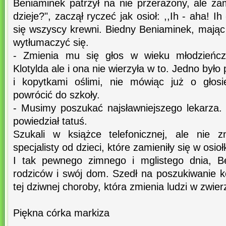
Beniaminek patrzył na nie przerażony, ale za
dzieje?", zaczął ryczeć jak osioł: ,,Ih - aha! Ih
się wszyscy krewni. Biedny Beniaminek, mając ł
wytłumaczyć się.
- Zmienia mu się głos w wieku młodzieńczy
Klotylda ale i ona nie wierzyła w to. Jedno był
i kopytkami oślimi, nie mówiąc już o głos
powrócić do szkoły.
- Musimy poszukać najsławniejszego lekarza.
powiedział tatuś.
Szukali w książce telefonicznej, ale nie z
specjalisty od dzieci, które zamieniły się w osiołk
I tak pewnego zimnego i mglistego dnia, B
rodziców i swój dom. Szedł na poszukiwanie k
tej dziwnej choroby, która zmienia ludzi w zwier
Piękna córka markiza