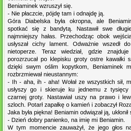
Beniaminek wzruszył się.
- Nie płaczcie, pójdę tam i odnajdę ją.
Góra Diabelska była okropna, ale Beniami
spotkać się z bandytą. Nastawił swe długi
najmniejszy hałas. Przechodząc obok wejścia
usłyszał cichy lament. Odważnie wszedł do
nietoperze. Teraz wiedział, gdzie znajduj
porozrzucał po klepisku groty ostre kawałki s
dzięki swym oślim kopytkom, Beniaminek mó
rozbrzmiewał nieustannym:
- Ih - aha, ih - aha! Wołał ze wszystkich sił, 
usłyszy go i skieruje ku jednemu z tysięc
czarnej groty. Nastawiał uszy na prawo i lew
szloch. Potarł zapałkę o kamień i zobaczył Roz
Jaka była piękna! Beniamin odwiązał ją, ukłonił 
- Dzień dobry panienko, na imię mi Beniamin.
W tym momencie zauważył, że jego głos nab