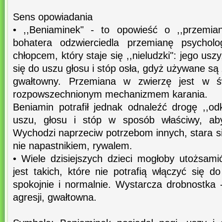
Sens opowiadania
• ,,Beniaminek" - to opowieść o ,,przemian
bohatera odzwierciedla przemianę psycholo
chłopcem, który staje się ,,nieludzki": jego usz
się do uszu głosu i stóp osła, gdyż używane są
gwałtowny. Przemiana w zwierzę jest w świ
rozpowszechnionym mechanizmem karania.
Beniamin potrafił jednak odnaleźć drogę ,,od
uszu, głosu i stóp w sposób właściwy, ab
Wychodzi naprzeciw potrzebom innych, stara s
nie napastnikiem, rywalem.
• Wiele dzisiejszych dzieci mogłoby utożsami
jest takich, które nie potrafią włączyć się d
spokojnie i normalnie. Wystarcza drobnostka -
agresji, gwałtowna.