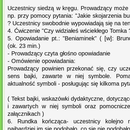
Uczestnicy siedzą w kręgu. Prowadzący moż
np. przy pomocy pytania: "Jakie skojarzenia bu
? Uczestnicy swobodnie wypowiadają się na ten
4. Ćwiczenie "Czy widziałeś wściekłego Tomka ?
5. Opowiadanie pt.: "Beniaminek" ( [w]: Bruno
(ok. 23 min.)
- Prowadzący czyta głośno opowiadanie
- Omówienie opowiadania:
Prowadzący powinien przekonać się, czy ucze
sens bajki, zawarte w niej symbole. Pom
aktualność symboli - posługując się kilkoma py
( Tekst bajki, wskazówki dydaktyczne, dotycząc
i zawartych w niej symboli oraz pomocnicze
załącznikach )
6. Rundka kończąca- uczestnicy kolejno 
najbardziej im się podobało, co się nie podobało