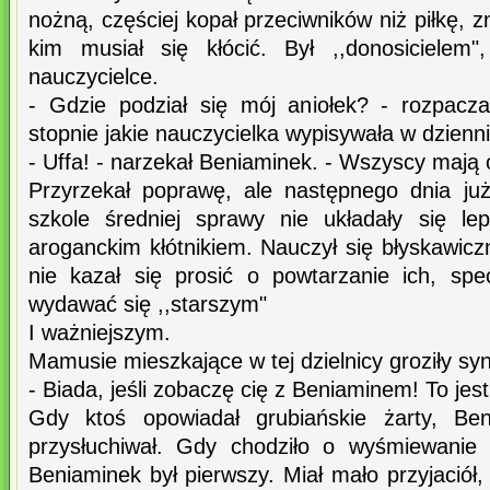
nożną, częściej kopał przeciwników niż piłkę, 
kim musiał się kłócić. Był ,,donosicielem
nauczycielce.
- Gdzie podział się mój aniołek? - rozpacz
stopnie jakie nauczycielka wypisywała w dzien
- Uffa! - narzekał Beniaminek. - Wszyscy mają
Przyrzekał poprawę, ale następnego dnia ju
szkole średniej sprawy nie układały się lep
aroganckim kłótnikiem. Nauczył się błyskawicz
nie kazał się prosić o powtarzanie ich, spe
wydawać się ,,starszym"
I ważniejszym.
Mamusie mieszkające w tej dzielnicy groziły sy
- Biada, jeśli zobaczę cię z Beniaminem! To jest
Gdy ktoś opowiadał grubiańskie żarty, Ben
przysłuchiwał. Gdy chodziło o wyśmiewanie
Beniaminek był pierwszy. Miał mało przyjaciół,