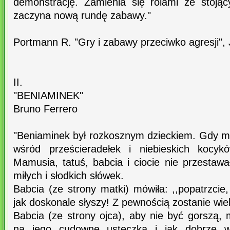
demonstrację. Zamienia się rolami ze stoją
zaczyna nową rundę zabawy."
Portmann R. "Gry i zabawy przeciwko agresji",
II.
"BENIAMINEK"
Bruno Ferrero
"Beniaminek był rozkosznym dzieckiem. Gdy m
wśród prześcieradełek i niebieskich kocykó
Mamusia, tatuś, babcia i ciocie nie przestawa
miłych i słodkich słówek.
Babcia (ze strony matki) mówiła: ,,popatrzcie,
jak doskonale słyszy! Z pewnością zostanie wi
Babcia (ze strony ojca), aby nie być gorszą, m
na jego cudowne usteczka i jak dobrze 