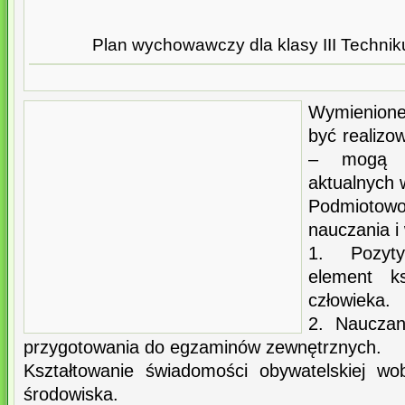
Plan wychowawczy dla klasy III Techni
Wymienione 
być realizo
– mogą b
aktualnych 
Podmiotow
nauczania i
1. Pozyt
element ks
człowieka.
2. Nauczan
przygotowania do egzaminów zewnętrznych.
Kształtowanie świadomości obywatelskiej w
środowiska.