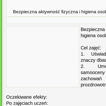
Bezpieczna aktywność fizyczna i higiena osob
Bezpieczn
higiena osob
Cel zajęć:
1. Uświa
znaczy dbać
2. Umożl
samooceny 
zachow
prozdrowot
Oczekiwane efekty:
Po zajęciach uczeń: