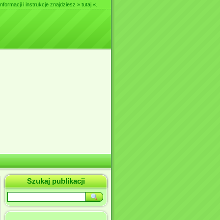
nformacji i instrukcje znajdziesz
» tutaj «
.
Szukaj publikacji