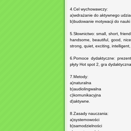
4.Cel wychowawczy:
a)wdrażanie do aktywnego udział
b)budowanie motywacji do nauki 
5.Słownictwo: small, short, friend
handsome, beautiful, good, nice,
strong, quiet, exciting, intelligent
6.Pomoce dydaktyczne: prezenta
płyty Hot spot 2, gra dydaktyczn
7.Metody:
a)naturalna
b)audiolingwalna
c)komunikacyjna
d)aktywne.
8.Zasady nauczania:
a)systemowości
b)samodzielności