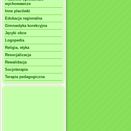
wychowawcze
Inne placówki
Edukacja regionalna
Gimnastyka korekcyjna
Języki obce
Logopedia
Religia, etyka
Resocjalizacja
Rewalidacja
Socjoterapia
Terapia pedagogiczna