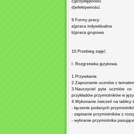
c)przystępności
d)efektywności.
9.Formy pracy:
a)praca indywidualna
b)praca grupowa.
10.Przebieg zajęć:
I. Rozgrzewka językowa.
1.Przywitanie.
2.Zapoznanie uczniów z tematem l
3.Nauczyciel pyta uczniów co 
przykładów przymiotników w języ
4.Wykonanie ćwiczeń na tablicy i
- łączenie podanych przymiotnik
- zapisanie przymiotników z rozsy
- wybranie przymiotnika pasują