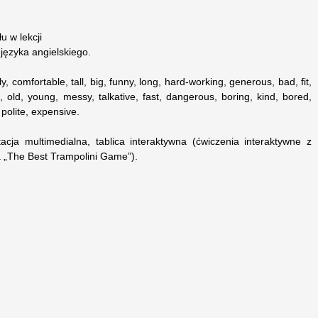
u w lekcji
języka angielskiego.
ly, comfortable, tall, big, funny, long, hard-working, generous, bad, fit,
 old, young, messy, talkative, fast, dangerous, boring, kind, bored,
, polite, expensive.
cja multimedialna, tablica interaktywna (ćwiczenia interaktywne z
a „The Best Trampolini Game”).