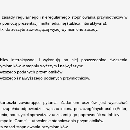
m zasady regularnego i nieregularnego stopniowania przymiotników w
pomocą prezentacji multimedialnej (tablica interaktywna).
tki do zeszytu zawierającej wyżej wymienione zasady.
licy interaktywnej i wykonują na niej poszczególne ćwiczenia
zymiotników w stopniu wyższym i najwyższym:
a wyższego podanych przymiotników
a wyższego i najwyższego podanych przymiotników.
karteczki zawierające pytania. Zadaniem uczniów jest wysłuchać
j i uzupełnić odpowiedzi – wpisać imiona poszczególnych osób (Peter,
enia, nauczyciel sprawdza z uczniami jego poprawność na tablicy.
mpolini Game” – utrwalenie stopniowania przymiotników.
a zasad stopniowania przymiotników.