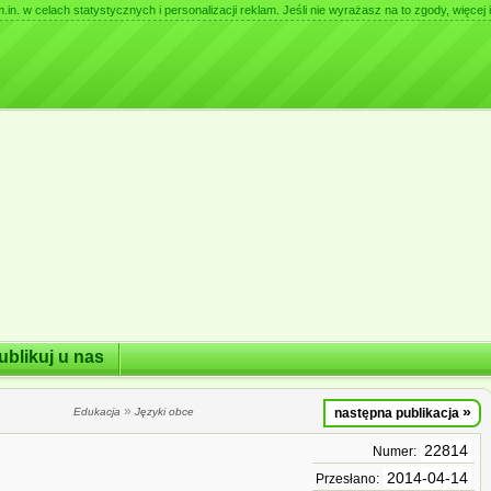
. w celach statystycznych i personalizacji reklam. Jeśli nie wyrażasz na to zgody, więcej i
ublikuj u nas
»
»
Edukacja
Języki obce
następna publikacja
22814
Numer:
2014-04-14
Przesłano: