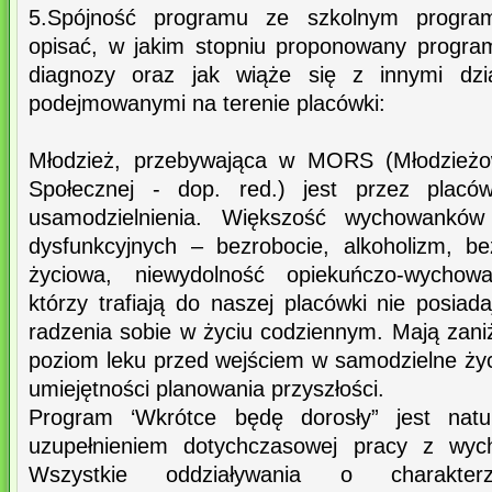
5.Spójność programu ze szkolnym programe
opisać, w jakim stopniu proponowany program
diagnozy oraz jak wiąże się z innymi dział
podejmowanymi na terenie placówki:
Młodzież, przebywająca w MORS (Młodzieżo
Społecznej - dop. red.) jest przez plac
usamodzielnienia. Większość wychowanków
dysfunkcyjnych – bezrobocie, alkoholizm, b
życiowa, niewydolność opiekuńczo-wychow
którzy trafiają do naszej placówki nie posia
radzenia sobie w życiu codziennym. Mają zan
poziom leku przed wejściem w samodzielne życ
umiejętności planowania przyszłości.
Program ‘Wkrótce będę dorosły” jest natu
uzupełnieniem dotychczasowej pracy z wy
Wszystkie oddziaływania o charakter