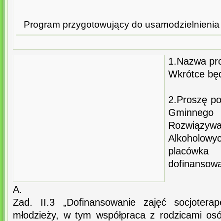
Program przygotowujący do usamodzielnienia 
1.Nazwa pr
Wkrótce będ
2.Proszę po
Gminnego P
Rozwiąz
Alkoholow
placów
dofinansow
A.
Zad. II.3 „Dofinansowanie zajęć socjoterap
młodzieży, w tym współpraca z rodzicami os