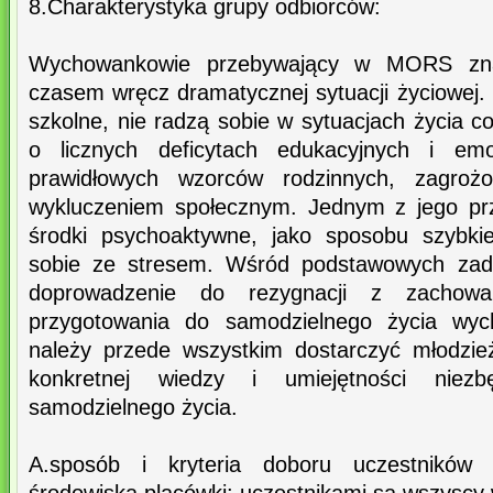
8.Charakterystyka grupy odbiorców:
Wychowankowie przebywający w MORS znaj
czasem wręcz dramatycznej sytuacji życiowej.
szkolne, nie radzą sobie w sytuacjach życia c
o licznych deficytach edukacyjnych i emo
prawidłowych wzorców rodzinnych, zagroż
wykluczeniem społecznym. Jednym z jego prz
środki psychoaktywne, jako sposobu szybki
sobie ze stresem. Wśród podstawowych zada
doprowadzenie do rezygnacji z zachowa
przygotowania do samodzielnego życia wy
należy przede wszystkim dostarczyć młodzie
konkretnej wiedzy i umiejętności niez
samodzielnego życia.
A.sposób i kryteria doboru uczestników 