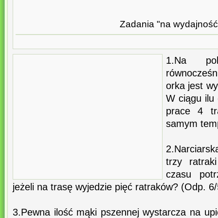
Zadania "na wydajność
1.Na po
równocześn
orka jest w
W ciągu ilu
prace 4 tr
samym temp
2.Narciarsk
trzy ratra
czasu potr
jeżeli na trasę wyjedzie pięć ratraków? (Odp. 6
3.Pewna ilość mąki pszennej wystarcza na upi