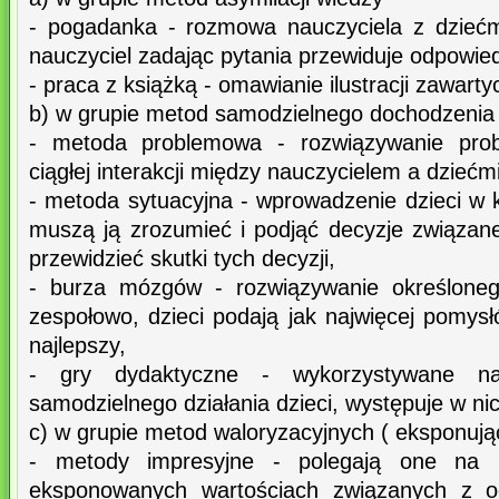
- pogadanka - rozmowa nauczyciela z dziećm
nauczyciel zadając pytania przewiduje odpowiedz
- praca z książką - omawianie ilustracji zawarty
b) w grupie metod samodzielnego dochodzenia
- metoda problemowa - rozwiązywanie pro
ciągłej interakcji między nauczycielem a dziećmi
- metoda sytuacyjna - wprowadzenie dzieci w k
muszą ją zrozumieć i podjąć decyzje związane
przewidzieć skutki tych decyzji,
- burza mózgów - rozwiązywanie określoneg
zespołowo, dzieci podają jak najwięcej pomysł
najlepszy,
- gry dydaktyczne - wykorzystywane na
samodzielnego działania dzieci, występuje w n
c) w grupie metod waloryzacyjnych ( eksponują
- metody impresyjne - polegają one na u
eksponowanych wartościach związanych z oc