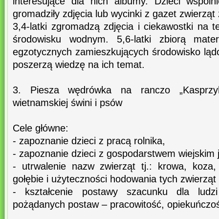
interesujące dla nich albumy. Dzieci wspól
gromadziły zdjęcia lub wycinki z gazet zwierząt
3,4-latki zgromadzą zdjęcia i ciekawostki na 
środowisku wodnym. 5,6-latki zbiorą mater
egzotycznych zamieszkujących środowisko ląd
poszerzą wiedzę na ich temat.
3. Piesza wędrówka na ranczo „Kasprzyk
wietnamskiej świni i psów
Cele główne:
- zapoznanie dzieci z pracą rolnika,
- zapoznanie dzieci z gospodarstwem wiejskim
- utrwalenie nazw zwierząt tj.: krowa, koza,
gołębie i użyteczności hodowania tych zwierząt d
- kształcenie postawy szacunku dla ludzi 
pożądanych postaw – pracowitość, opiekuńczość