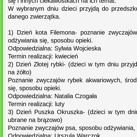
się i innych ciekawostkach na ich temat.
W wybranym dniu dzieci przyjdą do przedszk
danego zwierzątka.
1) Dzień kota Filemona- poznanie zwyczajów
odżywiania się, sposobu opieki.
Odpowiedzialna: Sylwia Wojcieska
Termin realizacji: kwiecień
2) Dzień Złotej rybki- (dzieci w tym dniu przy
na żółto)
Poznanie zwyczajów rybek akwariowych, środ
się, sposobu opieki.
Odpowiedzialna: Natalia Czogała
Termin realizacji: luty
3) Dzień Puszka Okruszka- (dzieci w tym dni
ubrane na brązowo)
Poznanie zwyczajów psa, sposobu odżywiania, 
Odpowiedzialna: Urszula Warczok