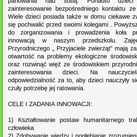
panowania nad sobą. Ponadto dzieci
zainteresowanie bezpośredniego kontaktu z
Wiele dzieci posiada także w domu ciekawe zw
się pochwalić przed swoimi kolegami . Powyżs
do zorganizowania i prowadzenia koła pr
innowacją w naszym przedszkolu. Zaj
Przyrodniczego „ Przyjaciele zwierząt” mają za
otwartość na problemy ekologiczne środowisk
oraz rozwinąć więź ze środowiskiem przyrodn
zainteresowania dzieci. Na nauczyci
odpowiedzialność za to, aby dzieci nauczyły s
czuły potrzebę jej ratowania.
CELE I ZADANIA INNOWACJI:
1) Kształtowanie postaw humanitarnego tra
człowieka
2) Zdobywanie wiedzy i pogłębianie zrozumie