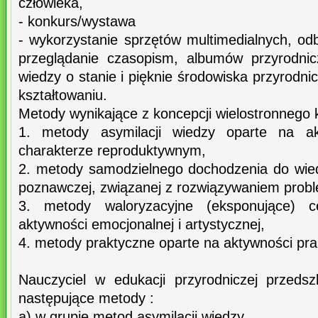
człowieka,
- konkurs/wystawa
- wykorzystanie sprzętów multimedialnych, odbi
przeglądanie czasopism, albumów przyrodnic
wiedzy o stanie i pięknie środowiska przyrodni
kształtowaniu.
Metody wynikające z koncepcji wielostronnego k
1. metody asymilacji wiedzy oparte na a
charakterze reproduktywnym,
2. metody samodzielnego dochodzenia do wie
poznawczej, związanej z rozwiązywaniem prob
3. metody waloryzacyjne (eksponujące) c
aktywności emocjonalnej i artystycznej,
4. metody praktyczne oparte na aktywności prak
Nauczyciel w edukacji przyrodniczej przeds
następujące metody :
a) w grupie metod asymilacji wiedzy