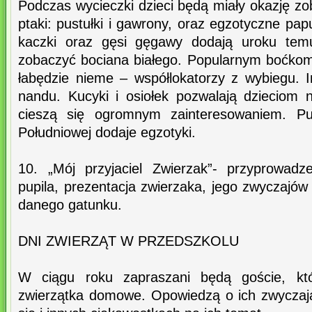
Podczas wycieczki dzieci będą miały okazję z
ptaki: pustułki i gawrony, oraz egzotyczne pap
kaczki oraz gęsi gęgawy dodają uroku tem
zobaczyć bociana białego. Popularnym boćko
łabędzie nieme – współlokatorzy z wybiegu. I
nandu. Kucyki i osiołek pozwalają dzieciom n
cieszą się ogromnym zainteresowaniem. P
Południowej dodaje egzotyki.
10. „Mój przyjaciel Zwierzak”- przyprowad
pupila, prezentacja zwierzaka, jego zwyczajów
danego gatunku.
DNI ZWIERZĄT W PRZEDSZKOLU
W ciągu roku zapraszani będą goście, któ
zwierzątka domowe. Opowiedzą o ich zwyczaj