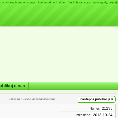
. w celach statystycznych i personalizacji reklam. Jeśli nie wyrażasz na to zgody, więcej i
ublikuj u nas
»
»
Edukacja
Szkoła ponadpodstawowa
następna publikacja
21233
Numer:
2013-10-24
Przesłano: