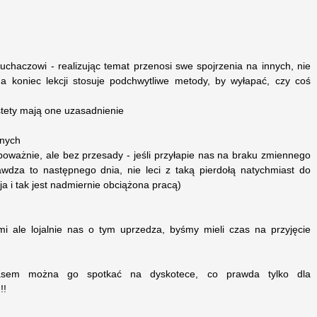
chaczowi - realizując temat przenosi swe spojrzenia na innych, nie
a koniec lekcji stosuje podchwytliwe metody, by wyłapać, czy coś
h
stety mają one uzasadnienie
jnych
oważnie, ale bez przesady - jeśli przyłapie nas na braku zmiennego
wdza to następnego dnia, nie leci z taką pierdołą natychmiast do
ja i tak jest nadmiernie obciążona pracą)
mi ale lojalnie nas o tym uprzedza, byśmy mieli czas na przyjęcie
zasem można go spotkać na dyskotece, co prawda tylko dla
!!