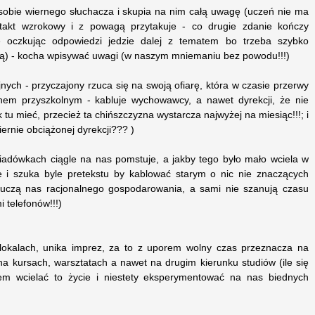
 sobie wiernego słuchacza i skupia na nim całą uwagę (uczeń nie ma
takt wzrokowy i z powagą przytakuje - co drugie zdanie kończy
e oczkując odpowiedzi jedzie dalej z tematem bo trzeba szybko
ą) - kocha wpisywać uwagi (w naszym mniemaniu bez powodu!!!)
nych - przyczajony rzuca się na swoją ofiarę, która w czasie przerwy
enem przyszkolnym - kabluje wychowawcy, a nawet dyrekcji, że nie
u mieć, przecież ta chińszczyzna wystarcza najwyżej na miesiąc!!!; i
ernie obciążonej dyrekcji??? )
wiadówkach ciągle na nas pomstuje, a jakby tego było mało wciela w
ne i szuka byle pretekstu by kablować starym o nic nie znaczących
: uczą nas racjonalnego gospodarowania, a sami nie szanują czasu
i telefonów!!!)
 lokalach, unika imprez, za to z uporem wolny czas przeznacza na
 na kursach, warsztatach a nawet na drugim kierunku studiów (ile się
m wcielać to życie i niestety eksperymentować na nas biednych