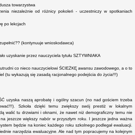
a dusza towarzystwa
enia niezależnie od różnicy pokoleń - uczestniczy w spotkaniach
ę po lekcjach
 uzupełnić?? (kontynuuje wnioskodawca)
iało uzyskanie przez nauczyciela tytułu SZTYWNIAKA
utrudni co nieco nauczycielowi ŚCIEŻKĘ awansu zawodowego, a o to
el (tu wykazują się zasadą racjonalnego podejścia do życia!!!)
 uzyska naszą aprobatę i ogólny szacun (no nad gościem trzeba
ować!!!). Szkoła dzięki temu zwiększy swój prestiż w lokalnym
dą walić tu drzwiami i oknami, że nawet niż demograficzny temu nie
 na jeszcze większy nabór w przyszłym roku. I jeszcze jedna ważna
ystem będzie na koniec każdego roku szkolnego podlegał ewaluacji.
ednie narzędzia ewaluacyjne. Ale nad tym popracujemy na kolejnym