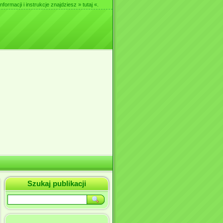
nformacji i instrukcje znajdziesz
» tutaj «
.
Szukaj publikacji