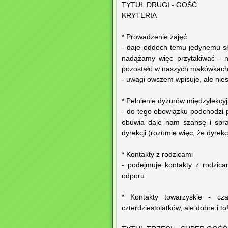
TYTUŁ DRUGI - GOŚĆ
KRYTERIA
* Prowadzenie zajęć
- daje oddech temu jedynemu słu
nadążamy więc przytakiwać - n
pozostało w naszych makówkac
- uwagi owszem wpisuje, ale nie
* Pełnienie dyżurów międzylekcy
- do tego obowiązku podchodzi p
obuwia daje nam szansę i spra
dyrekcji (rozumie więc, że dyrekc
* Kontakty z rodzicami
- podejmuje kontakty z rodzica
odporu
* Kontakty towarzyskie - c
czterdziestolatków, ale dobre i to!