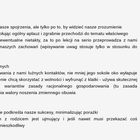
asze spojrzenia, ale tylko po to, by widzieć nasze zrozumienie
wołując ogólny aplauz i zgrabnie przechodzi do tematu właściwego
 ewentualne nietakty, za to po lekcji na serio przeprowadza z nami
naszych zachowań (wpisywanie uwag stosuje tylko w stosunku do
jnych
wania z nami luźnych kontaktów, nie mniej jego sokole oko wyłapuje
enie chcą skorzystać z wolności i wyfrunąć z klatki - używa skutecznej
z wariantów zasady racjonalnego gospodarowania (tu zasada
nia walory noszenia zmiennego obuwia
 podkreśla nasze sukcesy, minimalizując porażki
h z rodzicem jest ujmujący i jeśli nawet musi przekazać coś
nieszkodliwy