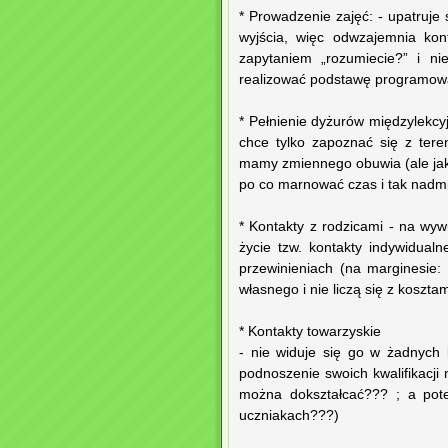
* Prowadzenie zajęć: - upatruje
wyjścia, więc odwzajemnia kon
zapytaniem „rozumiecie?” i ni
realizować podstawę programow
* Pełnienie dyżurów międzylekcyj
chce tylko zapoznać się z ter
mamy zmiennego obuwia (ale jak t
po co marnować czas i tak nadmi
* Kontakty z rodzicami - na wy
życie tzw. kontakty indywidual
przewinieniach (na marginesie
własnego i nie liczą się z kosztam
* Kontakty towarzyskie
- nie widuje się go w żadnych
podnoszenie swoich kwalifikacji
można dokształcać??? ; a pote
uczniakach???)