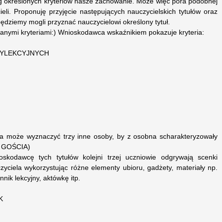
wg określonych kryteriów nasze zachowanie. Może więc pora podobnej
li. Proponuję przyjęcie następujących nauczycielskich tytułów oraz
będziemy mogli przyznać nauczycielowi określony tytuł.
isanymi kryteriami:) Wnioskodawca wskaźnikiem pokazuje kryteria:
ZYLEKCYJNYCH
ca może wyznaczyć trzy inne osoby, by z osobna scharakteryzowały
 GOŚCIA)
kodawcę tych tytułów kolejni trzej uczniowie odgrywają scenki
zyciela wykorzystując różne elementy ubioru, gadżety, materiały np.
nnik lekcyjny, aktówkę itp.
K