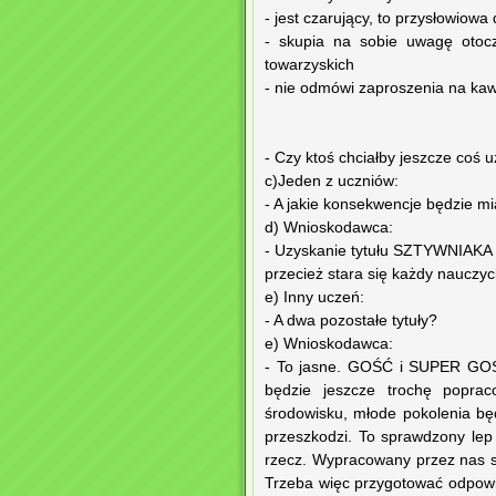
- jest czarujący, to przysłowiow
- skupia na sobie uwagę otocz
towarzyskich
- nie odmówi zaproszenia na kaw
- Czy ktoś chciałby jeszcze coś
c)Jeden z uczniów:
- A jakie konsekwencje będzie m
d) Wnioskodawca:
- Uzyskanie tytułu SZTYWNIAKA 
przecież stara się każdy nauczyci
e) Inny uczeń:
- A dwa pozostałe tytuły?
e) Wnioskodawca:
- To jasne. GOŚĆ i SUPER GOŚĆ
będzie jeszcze trochę poprac
środowisku, młode pokolenia bę
przeszkodzi. To sprawdzony lep
rzecz. Wypracowany przez nas s
Trzeba więc przygotować odpowi