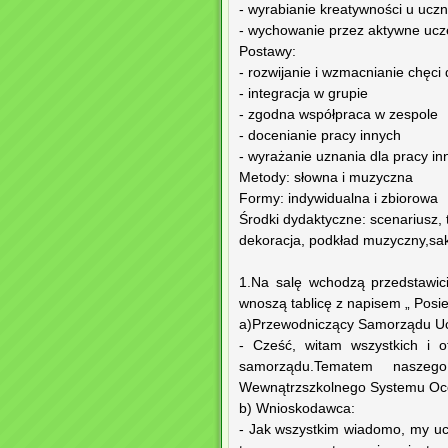
- wyrabianie kreatywności u uczn
- wychowanie przez aktywne ucze
Postawy:
- rozwijanie i wzmacnianie chęci 
- integracja w grupie
- zgodna współpraca w zespole
- docenianie pracy innych
- wyrażanie uznania dla pracy in
Metody: słowna i muzyczna
Formy: indywidualna i zbiorowa
Środki dydaktyczne: scenariusz, 
dekoracja, podkład muzyczny,sa
1.Na salę wchodzą przedstawicie
wnoszą tablicę z napisem „ Pos
a)Przewodniczący Samorządu Uc
- Cześć, witam wszystkich i 
samorządu.Tematem naszeg
Wewnątrzszkolnego Systemu Ocen
b) Wnioskodawca:
- Jak wszystkim wiadomo, my u