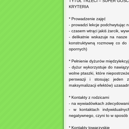
TYTUŁ TRZECI – SUPER GOŚĆ
KRYTERIA
* Prowadzenie zajęć
- prowadzi lekcje podchwytując n
- czasem wtrąci jakiś żarcik, wy
- delikatnie wskazuje na nasze
konstruktywną rozmowę co do 
opornych)
* Pełnienie dyżurów międzylekcy
- dyżur wykorzystuje do nawiązy
wolne ptaszki, które niepostrzeż
perswazji i stosując jeden 
maksymalizacji efektów) uzasad
* Kontakty z rodzicami
- na wywiadówkach zdecydowanie
- w kontaktach indywidualnyc
negatywnego, czyni to w sposób 
* Kontakty towarzyskie