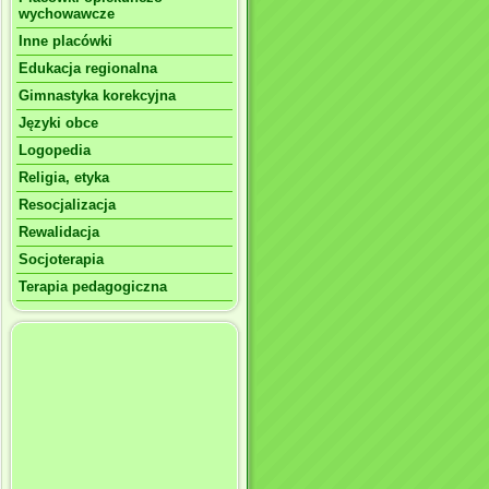
wychowawcze
Inne placówki
Edukacja regionalna
Gimnastyka korekcyjna
Języki obce
Logopedia
Religia, etyka
Resocjalizacja
Rewalidacja
Socjoterapia
Terapia pedagogiczna