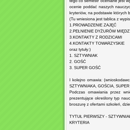
tego co semestr oceniane jest 
ocenie poddać naszych nauczycie
kryteriów, na podstawie których 
(Tu wniesiona jest tablica z wyp
1.PROWADZENIE ZAJĘĆ
2.PEŁNIENIE DYŻURÓW MIĘD
3.KONTAKTY Z RODZICAMI
4.KONTAKTY TOWARZYSKIE
oraz tytuły:)
1. SZTYWNIAK
2. GOŚĆ
3. SUPER GOŚĆ
I kolejno omawia: (wnioskodaw
SZTYWNIAKA, GOŚCIA, SUPER
Podczas omawiania przez wnios
prezentujące określony typ nauc
broszurę z ofertami szkoleń, dzie
TYTUŁ PIERWSZY - SZTYWNIA
KRYTERIA