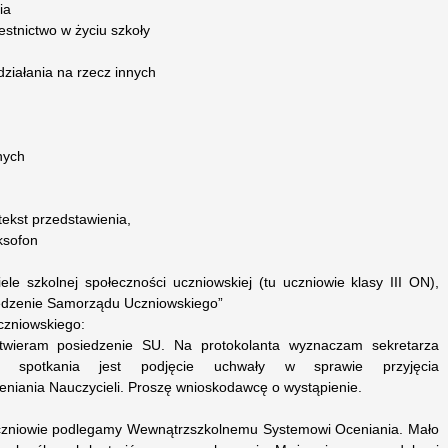
ia
stnictwo w życiu szkoły
działania na rzecz innych
nych
tekst przedstawienia,
ksofon
le szkolnej społeczności uczniowskiej (tu uczniowie klasy III ON),
iedzenie Samorządu Uczniowskiego”
zniowskiego:
otwieram posiedzenie SU. Na protokolanta wyznaczam sekretarza
o spotkania jest podjęcie uchwały w sprawie przyjęcia
iania Nauczycieli. Proszę wnioskodawcę o wystąpienie.
czniowie podlegamy Wewnątrzszkolnemu Systemowi Oceniania. Mało