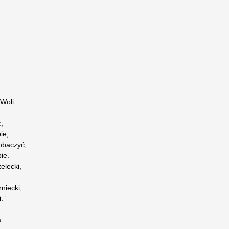
 Woli
,
ie;
obaczyć,
ie.
elecki,
niecki,
.”
a