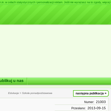
. w celach statystycznych i personalizacji reklam. Jeśli nie wyrażasz na to zgody, więcej i
ublikuj u nas
»
»
Edukacja
Szkoła ponadpodstawowa
następna publikacja
21003
Numer:
2013-09-15
Przesłano: