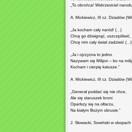
„To obrońca! Wskrzesiciel narodu
A. Mickiewicz, III cz. Dziadów (Wi
„Ja kocham cały naród! (...)
Chcę go dźwignąć, uszczęśliwić,
Chcę nim cały świat zadziwić (...)
„Ja i ojczyzna to jedno.
Nazywam się Milijon – bo na mili
Kocham i cierpię katusze.”
A. Mickiewicz, III cz. Dziadów (W
„Generał poddać się nie chce,
Ale się staruszek broni
Oparłszy się na ołtarzu,
Na białym Bożym obrusie.”
J. Słowacki, Sowiński w okopach