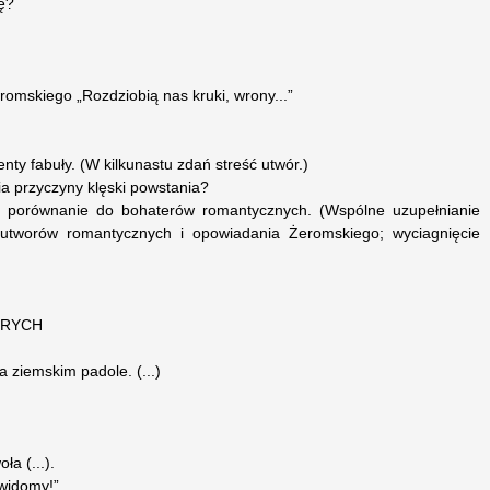
łę?
omskiego „Rozdziobią nas kruki, wrony...”
nty fabuły. (W kilkunastu zdań streść utwór.)
ia przyczyny klęski powstania?
a, porównanie do bohaterów romantycznych. (Wspólne uzupełnianie
z utworów romantycznych i opowiadania Żeromskiego; wyciagnięcie
NRYCH
a ziemskim padole. (...)
ła (...).
 widomy!”