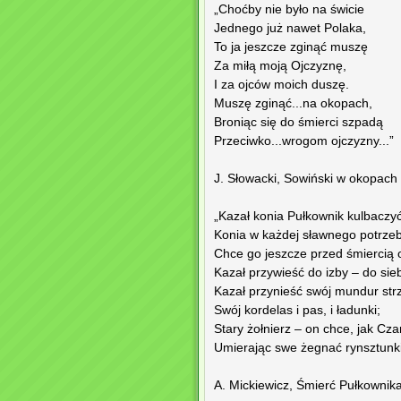
„Choćby nie było na świcie
Jednego już nawet Polaka,
To ja jeszcze zginąć muszę
Za miłą moją Ojczyznę,
I za ojców moich duszę.
Muszę zginąć...na okopach,
Broniąc się do śmierci szpadą
Przeciwko...wrogom ojczyzny...”
J. Słowacki, Sowiński w okopach
„Kazał konia Pułkownik kulbaczyć
Konia w każdej sławnego potrzeb
Chce go jeszcze przed śmiercią 
Kazał przywieść do izby – do sieb
Kazał przynieść swój mundur strz
Swój kordelas i pas, i ładunki;
Stary żołnierz – on chce, jak Czar
Umierając swe żegnać rynsztunki
A. Mickiewicz, Śmierć Pułkownik