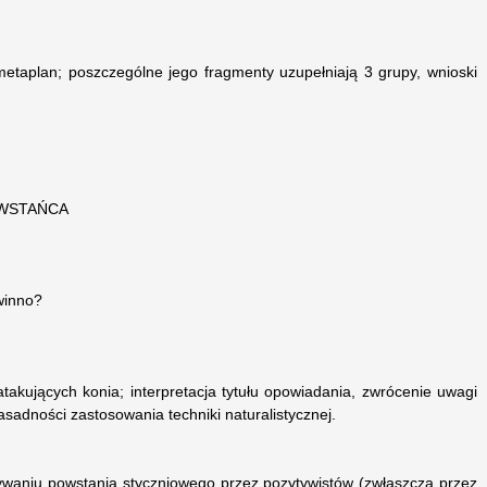
metaplan; poszczególne jego fragmenty uzupełniają 3 grupy, wnioski
WSTAŃCA
owinno?
atakujących konia; interpretacja tytułu opowiadania, zwrócenie uwagi
asadności zastosowania techniki naturalistycznej.
waniu powstania styczniowego przez pozytywistów (zwłaszcza przez