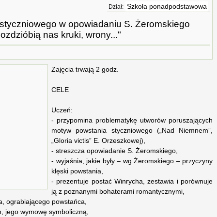
Szkoła ponadpodstawowa
Dział:
 styczniowego w opowiadaniu S. Żeromskiego
ozdzióbią nas kruki, wrony..."
Zajęcia trwają 2 godz.
CELE
Uczeń:
- przypomina problematykę utworów poruszających
motyw powstania styczniowego („Nad Niemnem”,
„Gloria victis” E. Orzeszkowej),
- streszcza opowiadanie S. Żeromskiego,
- wyjaśnia, jakie były – wg Żeromskiego – przyczyny
klęski powstania,
- prezentuje postać Winrycha, zestawia i porównuje
ją z poznanymi bohaterami romantycznymi,
a, ograbiającego powstańca,
ron, jego wymowę symboliczną,