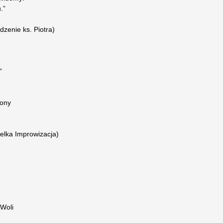
.”
dzenie ks. Piotra)
”
jony
ielka Improwizacja)
 Woli