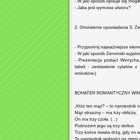
- W jaki sposób opisuje się mogi
- Jaka jest wymowa utworu?
2. Omówienie opowiadania S. Żer
- Przypomnij najważniejsze eleme
- W jaki sposób Żeromski wyjaśn
- Prezentacja postaci Winrych
tabeli - zestawienie cytatów 
wniosków.)
BOHATER ROMANTYCZNY WI
„Któż ten mąż? – to namiestnik n
Mąż straszny – ma trzy oblicza,
On ma trzy czoła. (...)
Podnożem jego są trzy stolice.
Trzy końce świata drżą, gdy on wo
To namiestnik wolności na ziemi