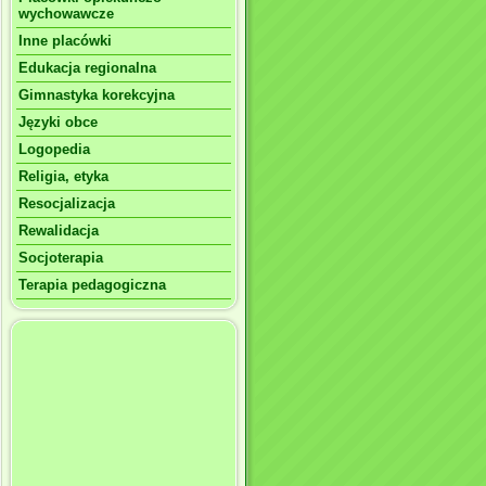
wychowawcze
Inne placówki
Edukacja regionalna
Gimnastyka korekcyjna
Języki obce
Logopedia
Religia, etyka
Resocjalizacja
Rewalidacja
Socjoterapia
Terapia pedagogiczna