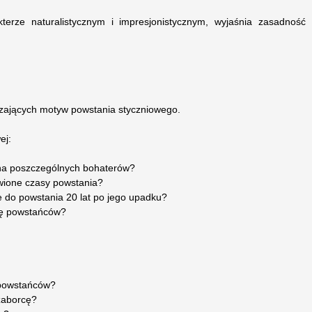
terze naturalistycznym i impresjonistycznym, wyjaśnia zasadność
zających motyw powstania styczniowego.
ej:
 na poszczególnych bohaterów?
awione czasy powstania?
e do powstania 20 lat po jego upadku?
iłę powstańców?
 powstańców?
 zaborcę?