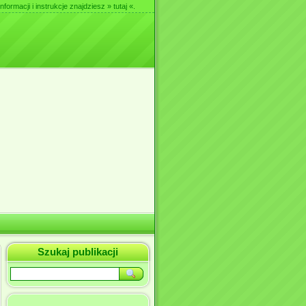
nformacji i instrukcje znajdziesz
» tutaj «
.
Szukaj publikacji