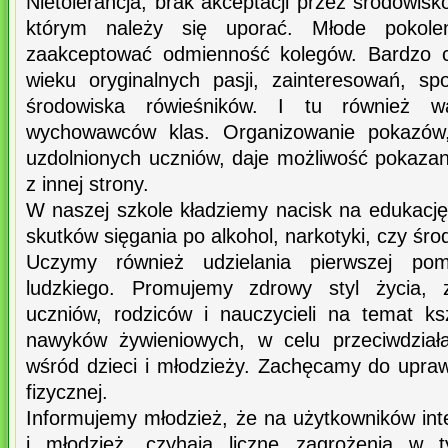
Nietolerancja, brak akceptacji przez środowisk
którym należy się uporać. Młode pokolen
zaakceptować odmienność kolegów. Bardzo c
wieku oryginalnych pasji, zainteresowań, spo
środowiska rówieśników. I tu również 
wychowawców klas. Organizowanie pokazów
uzdolnionych uczniów, daje możliwość pokazan
z innej strony.
W naszej szkole kładziemy nacisk na edukacj
skutków sięgania po alkohol, narkotyki, czy śro
Uczymy również udzielania pierwszej pom
ludzkiego. Promujemy zdrowy styl życia, 
uczniów, rodziców i nauczycieli na temat ks
nawyków żywieniowych, w celu przeciwdziała
wśród dzieci i młodzieży. Zachęcamy do upraw
fizycznej.
Informujemy młodzież, że na użytkowników inte
i młodzież, czyhają liczne zagrożenia w t