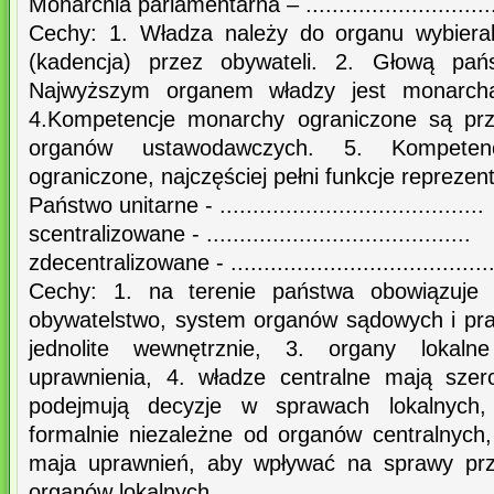
Monarchia parlamentarna – ..............................
Cechy: 1. Władza należy do organu wybiera
(kadencja) przez obywateli. 2. Głową pańs
Najwyższym organem władzy jest monarcha (
4.Kompetencje monarchy ograniczone są prz
organów ustawodawczych. 5. Kompeten
ograniczone, najczęściej pełni funkcje reprezen
Państwo unitarne - ........................................
scentralizowane - ........................................
zdecentralizowane - .......................................
Cechy: 1. na terenie państwa obowiązuje j
obywatelstwo, system organów sądowych i pr
jednolite wewnętrznie, 3. organy lokal
uprawnienia, 4. władze centralne mają szer
podejmują decyzje w sprawach lokalnych,
formalnie niezależne od organów centralnych,
maja uprawnień, aby wpływać na sprawy prz
organów lokalnych.