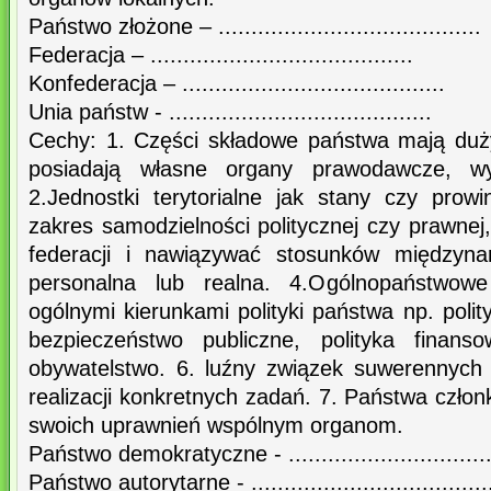
Państwo złożone – ........................................
Federacja – ........................................
Konfederacja – ........................................
Unia państw - ........................................
Cechy: 1. Części składowe państwa mają duż
posiadają własne organy prawodawcze, wy
2.Jednostki terytorialne jak stany czy prow
zakres samodzielności politycznej czy prawnej
federacji i nawiązywać stosunków międzyn
personalna lub realna. 4.Ogólnopaństwowe 
ogólnymi kierunkami polityki państwa np. polit
bezpieczeństwo publiczne, polityka finanso
obywatelstwo. 6. luźny związek suwerennych
realizacji konkretnych zadań. 7. Państwa czło
swoich uprawnień wspólnym organom.
Państwo demokratyczne - ................................
Państwo autorytarne - .....................................