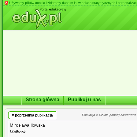
Używamy plików cookie i zbieramy dane m.in. w celach statystycznych i personalizacji 
Strona główna
Publikuj u nas
«
»
poprzednia publikacja
Edukacja
Szkoła ponadpodstawowa
Mirosława Iłowska
Malbork