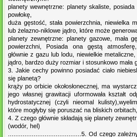
planety wewnętrzne: planety skaliste, posiada
powłokę,
duża gęstość, stała powierzchnia, niewielka 
lub żelazno-niklowe jądro, które może genero
planety zewnętrzne: planety gazowe, mała gęs
powierzchni, Posiada ona gęstą atmosfer
głównie z gazu lub lodu, niewielkie metaliczne
jądro, bardzo duży rozmiar i stosunkowo mała 
3. Jakie cechy powinno posiadać ciało niebie
się planetą?
krąży po orbicie okołosłonecznej, ma wystarc
jego własnej grawitacji uformowała kształt 
hydrostatycznej (czyli nieomal kulisty),wyeli
które mogłyby się poruszać na bliskich orbitach, 
4. Z czego głównie składają się planety zewnęt
(wodór, hel)
........................................5. Od czego za