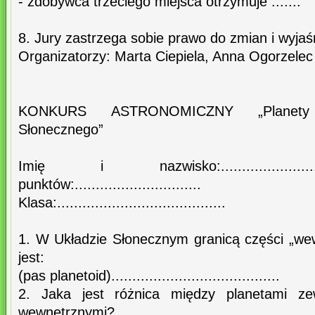
- zdobywca trzeciego miejsca otrzymuje .......
8. Jury zastrzega sobie prawo do zmian i wyjaś
Organizatorzy: Marta Ciepiela, Anna Ogorzelec
KONKURS ASTRONOMICZNY „Planety 
Słonecznego”
Imię i nazwisko:........................
punktów:..............................
Klasa:........................................
1. W Układzie Słonecznym granicą części „wew
jest:
(pas planetoid)........................................
2. Jaka jest różnica między planetami ze
wewnętrznymi?