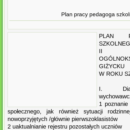
Plan pracy pedagoga szko
PLAN P
SZKOLNE
II
OGÓLNO
GIŻYCKU
W ROKU SZ
I. Diag
wychowawcz
1 poznanie 
społecznego, jak również sytuacji rodzinn
nowoprzyjętych /głównie pierwszoklasistów
2 uaktualnianie rejestru pozostałych uczniów