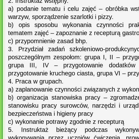
2. Instruktaż wstępny.
a) podanie tematu i celu zajęć – obróbka ws
warzyw, sporządzenie szarlotki i pizzy.
b) opis sposobu wykonania czynności pra
tematem zajęć – zapoznanie z recepturą gastr
c) przypomnienie zasad bhp.
3. Przydział zadań szkoleniowo-produkcyny
poszczególnym zespołom: grupa I, II – przygo
grupa III, IV – przygotowanie dodatkó
przygotowanie kruchego ciasta, grupa VI – przy
4. Praca w grupach.
a) zaplanowanie czynności związanych z wyko
b) organizacja stanowiska pracy – zgromadz
stanowisku pracy surowców, narzędzi i urzą
bezpieczeństwa i higieny pracy
c) wykonanie potrawy zgodnie z recepturą
5. Instruktaż bieżący podczas wykony
wykonywania przez uczniów ćwiczenia, prow