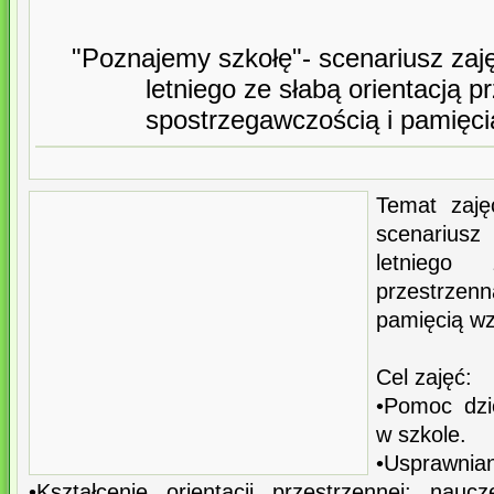
"Poznajemy szkołę"- scenariusz zaję
letniego ze słabą orientacją p
spostrzegawczością i pamięc
Temat zaję
scenariusz
letniego
przestrzen
pamięcią w
Cel zajęć:
•Pomoc dzi
w szkole.
•Usprawnian
•Kształcenie orientacji przestrzennej: nau