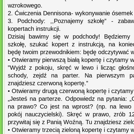
wzrokowego.
2. Ćwiczenia Dennisona- wykonywanie ósemek 
3. Podchody: ,,Poznajemy szkołę” - zaba
kopertach instrukcji.
Dzisiaj bawimy się w podchody! Będziemy
szkołę, szukać kopert z instrukcją, na koni
będę twoim przewodnikiem: będę odczytywać 
• Otwieramy pierwszą białą kopertę i czytamy 
”Wyjdź z pokoju, skręć w lewo i licząc głośn
schody, zejdź na parter. Na pierwszym p
znajdziesz czerwoną kopertę.”
• Otwieramy drugą czerwoną kopertę i czytamy
„Jesteś na parterze. Odpowiedz na pytania: „
na prawo? Co jest na wprost? (np. na lewo 
pokój nauczycielski). Skręć w prawo, zrób 12
przywitaj się z Panią Woźną. Tu znajdziesz ziel
• Otwieramy trzecią zieloną kopertę i czytamy 