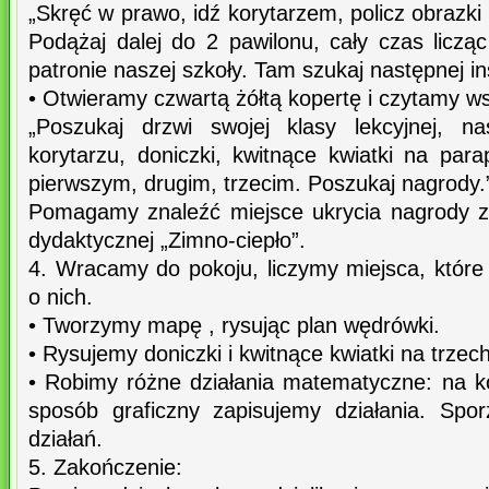
„Skręć w prawo, idź korytarzem, policz obrazki
Podążaj dalej do 2 pawilonu, cały czas liczą
patronie naszej szkoły. Tam szukaj następnej ins
• Otwieramy czwartą żółtą kopertę i czytamy w
„Poszukaj drzwi swojej klasy lekcyjnej, n
korytarzu, doniczki, kwitnące kwiatki na para
pierwszym, drugim, trzecim. Poszukaj nagrody.
Pomagamy znaleźć miejsce ukrycia nagrody 
dydaktycznej „Zimno-ciepło”.
4. Wracamy do pokoju, liczymy miejsca, które
o nich.
• Tworzymy mapę , rysując plan wędrówki.
• Rysujemy doniczki i kwitnące kwiatki na trzec
• Robimy różne działania matematyczne: na 
sposób graficzny zapisujemy działania. Spo
działań.
5. Zakończenie: