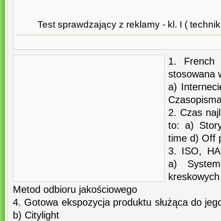
Test sprawdzający z reklamy - kl. I ( techni
1. French
stosowana 
a) Internec
Czasopisma
2. Czas naj
to: a) Sto
time d) Off
3. ISO, HA
a) Syste
kreskowyc
Metod odbioru jakościowego
4. Gotowa ekspozycja produktu służąca do jego 
b) Citylight