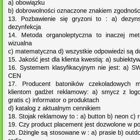
a) obowiązku
b) dobrowolności oznaczone znakiem zgodnośc
13. Pozbawienie się gryzoni to : a) dezyns
dezynfekcja
14. Metoda organoleptyczna to inaczej met
wizualna
c) matematyczna d) wszystkie odpowiedzi są d
15. Jakość jest dla klienta kwestią: a) subiekty
16. Systemem klasyfikacyjnym nie jest: a)
CEN
17. Producent batoników czekoladowych 
klientom gadżet reklamowy: a) smycz z logo
gratis c) informator o produktach
d) katalog z aktualnym cennikiem
18. Stojak reklamowy to : a) button b) neon c) r
19. Czy product placement jest dozwolone w pols
20. Dżingle są stosowane w : a) prasie b) outd