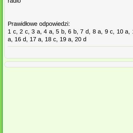
radio
Prawidłowe odpowiedzi:
1 c, 2 c, 3 a, 4 a, 5 b, 6 b, 7 d, 8 a, 9 c, 10 a,
a, 16 d, 17 a, 18 c, 19 a, 20 d