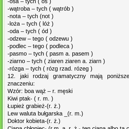
-osa – tych ( os )
-wątroba – tych ( wątrób )
-nota – tych (not )
-loża – tych ( lóż )
-oda – tych ( ód )
-odzew – tego ( odzewu )
-podlec – tego ( podleca )
-pasmo – tych ( pasm a. pasem )
-ziarno – tych ( ziaren ziaren a. ziarn )
-rózga – tych ( rózg rzad. rózeg )
12. jaki rodzaj gramatyczny mają poniżs
znaczeniu:
Wzór: boa wąż – r. męski
Kiwi ptak- ( r. m. )
Łupież grabież-(r. ż.)
Lew waluta bułgarska _(r. m.)
Doktor kobieta-(r. ż.)
Ciapa chłopiec- (r.m. a. r. ż.- ten ciapa albo ta 