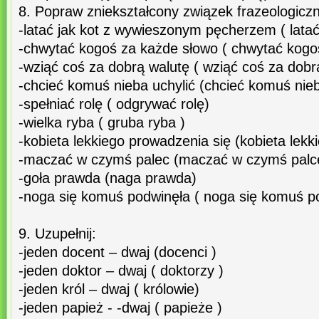
8. Popraw zniekształcony związek frazeologiczn
-latać jak kot z wywieszonym pęcherzem ( lata
-chwytać kogoś za każde słowo ( chwytać kogoś
-wziąć coś za dobrą walutę ( wziąć coś za dob
-chcieć komuś nieba uchylić (chcieć komuś nieb
-spełniać rolę ( odgrywać rolę)
-wielka ryba ( gruba ryba )
-kobieta lekkiego prowadzenia się (kobieta lekk
-maczać w czymś palec (maczać w czymś palc
-goła prawda (naga prawda)
-noga się komuś podwinęła ( noga się komuś p
9. Uzupełnij:
-jeden docent – dwaj (docenci )
-jeden doktor – dwaj ( doktorzy )
-jeden król – dwaj ( królowie)
-jeden papież - -dwaj ( papieże )