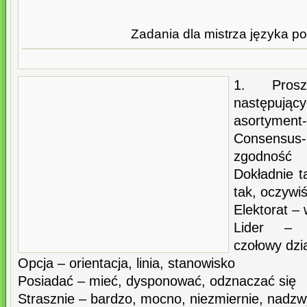
Zadania dla mistrza języka po
1. Pros
następują
asortyment-
Consensus
zgodność
Dokładnie t
tak, oczywiś
Elektorat –
Lider – p
czołowy dzi
Opcja – orientacja, linia, stanowisko
Posiadać – mieć, dysponować, odznaczać się
Strasznie – bardzo, mocno, niezmiernie, nadzw