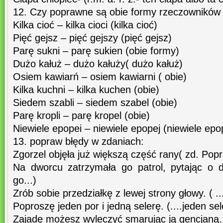
12. Czy poprawne są obie formy rzeczowników c
Kilka cioć – kilka cioci (kilka cioć)
Pięć gejsz – pięć gejszy (pięć gejsz)
Parę sukni – parę sukien (obie formy)
Dużo kałuż – dużo kałuży( dużo kałuż)
Osiem kawiarń – osiem kawiarni ( obie)
Kilka kuchni – kilka kuchen (obie)
Siedem szabli – siedem szabel (obie)
Parę kropli – parę kropel (obie)
Niewiele epopei – niewiele epopej (niewiele epo
13. popraw błędy w zdaniach:
Zgorzel objęła już większą część rany( zd. Pop
Na dworcu zatrzymała go patrol, pytając o d
go...)
Zrób sobie przedziałkę z lewej strony głowy. ( ...
Poproszę jeden por i jedną selerę. (....jeden sele
Zajadę możesz wyleczyć smarując ją gencjaną. (