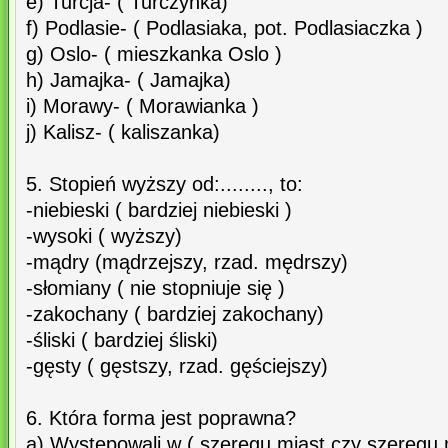
e) Turcja- ( Turczynka)
f) Podlasie- ( Podlasiaka, pot. Podlasiaczka )
g) Oslo- ( mieszkanka Oslo )
h) Jamajka- ( Jamajka)
i) Morawy- ( Morawianka )
j) Kalisz- ( kaliszanka)
5. Stopień wyższy od:........, to:
-niebieski ( bardziej niebieski )
-wysoki ( wyższy)
-mądry (mądrzejszy, rzad. mędrszy)
-słomiany ( nie stopniuje się )
-zakochany ( bardziej zakochany)
-śliski ( bardziej śliski)
-gęsty ( gęstszy, rzad. gęściejszy)
6. Która forma jest poprawna?
a) Występowali w ( szeregu miast czy szeregu 