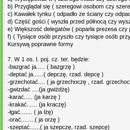
b) Przyglądał się ( szeregowi osobom czy szer
c) Kawałek tynku ( odpadło ze ściany czy odpad
d) Część gości ( wyszła przed północą czy wysz
e) Większość delegatów ( poparła prezesa czy 
f) ( Tysiące osób przyszło czy tysiące osób przy
Kursywą poprawne formy
7. W 1 os. l. poj. cz. ter. będzie:
-bazgrać ja..... ( bazgrzę )
-deptać ja......( depczę, rzad. depcę )
-grzechotać.... ( ja grzechoczę , rzad. grzechoc
-gwizdać ....(ja gwiżdżę)
-karać..... (ja karzę )
-krakać...... (ja kraczę)
-łgać....... ( ja łżę)
-orać........( ja orzę )
-szeptać......( ja szepczę, rzad. szepcę)