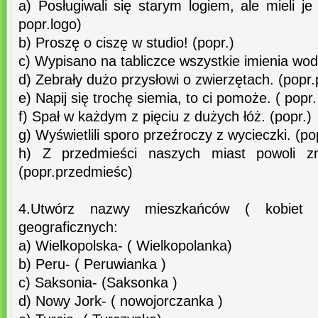
a) Posługiwali się starym logiem, ale mieli j
popr.logo)
b) Proszę o ciszę w studio! (popr.)
c) Wypisano na tabliczce wszystkie imienia wod
d) Zebrały dużo przysłowi o zwierzętach. (popr.
e) Napij się trochę siemia, to ci pomoże. ( popr
f) Spał w każdym z pięciu z dużych łóż. (popr.)
g) Wyświetlili sporo przeźroczy z wycieczki. (po
h) Z przedmieści naszych miast powoli zni
(popr.przedmieśc)
4.Utwórz nazwy mieszkańców ( kobiet
geograficznych:
a) Wielkopolska- ( Wielkopolanka)
b) Peru- ( Peruwianka )
c) Saksonia- (Saksonka )
d) Nowy Jork- ( nowojorczanka )