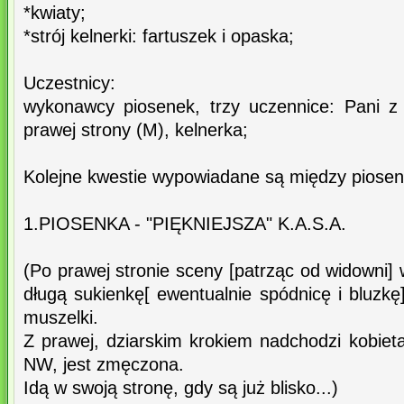
*kwiaty;
*strój kelnerki: fartuszek i opaska;
Uczestnicy:
wykonawcy piosenek, trzy uczennice: Pani z 
prawej strony (M), kelnerka;
Kolejne kwestie wypowiadane są między piose
1.PIOSENKA - "PIĘKNIEJSZA" K.A.S.A.
(Po prawej stronie sceny [patrząc od widowni]
długą sukienkę[ ewentualnie spódnicę i bluzkę
muszelki.
Z prawej, dziarskim krokiem nadchodzi kobiet
NW, jest zmęczona.
Idą w swoją stronę, gdy są już blisko...)