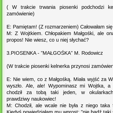
( W trakcie trwania piosenki podchodzi kel
zamówienie)
E: Pamiętam! (Z rozmarzeniem) Całowałam się
M: Z Wojtkiem. Chłopakiem Małgośki, ale on
propos! Nie wiesz, co u niej słychać?
3.PIOSENKA - "MAŁGOŚKA" M. Rodowicz
(W trakcie piosenki kelnerka przynosi zamówien
E: Nie wiem, co z Małgośką. Miała wyjść za W
wyszło. Ale, ale! Wypominasz mi Wojtka, a
chodził za tobą taki jeden, w okularkach!
prawdziwy naukowiec!
M: Chodził, ale wcale nie była z niego taka 
Kiedyś powiedziałam mu wprost: "nie bądź taki s