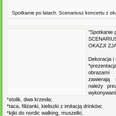
Spotkanie po latach. Scenariusz koncertu z o
"Spotkanie 
SCENAR
OKAZJI Z
Dekoracja i 
*prezent
obrazami 
zawierają 
należy pre
wykonywani
*stolik, dwa krzesła;
*taca, filiżanki, kieliszki z imitacją drinków;
*kijki do nordic walking, muszelki;