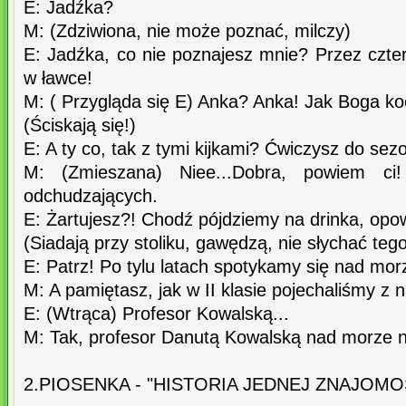
E: Jadźka?
M: (Zdziwiona, nie może poznać, milczy)
E: Jadźka, co nie poznajesz mnie? Przez czter
w ławce!
M: ( Przygląda się E) Anka? Anka! Jak Boga k
(Ściskają się!)
E: A ty co, tak z tymi kijkami? Ćwiczysz do s
M: (Zmieszana) Niee...Dobra, powiem c
odchudzających.
E: Żartujesz?! Chodź pójdziemy na drinka, opo
(Siadają przy stoliku, gawędzą, nie słychać teg
E: Patrz! Po tylu latach spotykamy się nad mo
M: A pamiętasz, jak w II klasie pojechaliśmy z 
E: (Wtrąca) Profesor Kowalską...
M: Tak, profesor Danutą Kowalską nad morze n
2.PIOSENKA - "HISTORIA JEDNEJ ZNAJOMOŚC