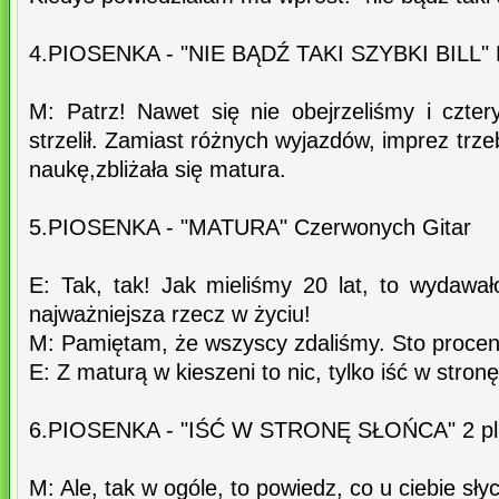
4.PIOSENKA - "NIE BĄDŹ TAKI SZYBKI BILL" 
M: Patrz! Nawet się nie obejrzeliśmy i czter
strzelił. Zamiast różnych wyjazdów, imprez trz
naukę,zbliżała się matura.
5.PIOSENKA - "MATURA" Czerwonych Gitar
E: Tak, tak! Jak mieliśmy 20 lat, to wydawa
najważniejsza rzecz w życiu!
M: Pamiętam, że wszyscy zdaliśmy. Sto procent 
E: Z maturą w kieszeni to nic, tylko iść w stron
6.PIOSENKA - "IŚĆ W STRONĘ SŁOŃCA" 2 pl
M: Ale, tak w ogóle, to powiedz, co u ciebie sł