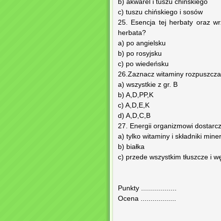
b) akwarel i tuszu chińskiego
c) tuszu chińskiego i sosów
25. Esencja tej herbaty oraz w
herbata?
a) po angielsku
b) po rosyjsku
c) po wiedeńsku
26.Zaznacz witaminy rozpuszczal
a) wszystkie z gr. B
b) A,D,PP,K
c) A,D,E,K
d) A,D,C,B
27. Energii organizmowi dostarcz
a) tylko witaminy i składniki mine
b) białka
c) przede wszystkim tłuszcze i 
Punkty ..................
Ocena ..................