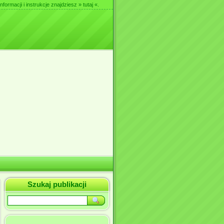
nformacji i instrukcje znajdziesz
» tutaj «
.
Szukaj publikacji