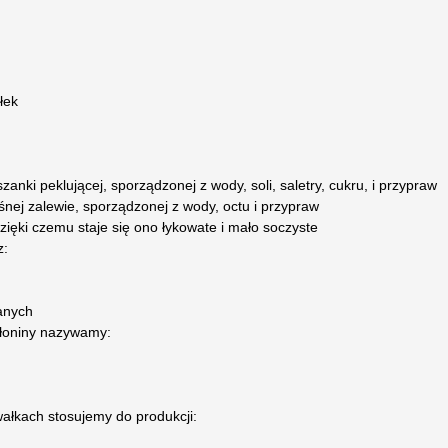
łek
anki peklującej, sporządzonej z wody, soli, saletry, cukru, i przypraw
ej zalewie, sporządzonej z wody, octu i przypraw
 dzięki czemu staje się ono łykowate i mało soczyste
z:
ianych
łoniny nazywamy:
ałkach stosujemy do produkcji: