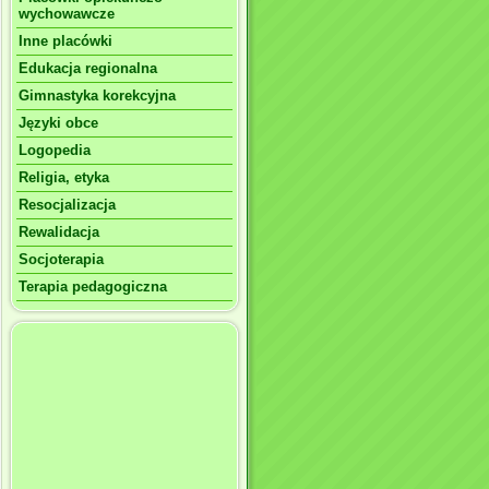
wychowawcze
Inne placówki
Edukacja regionalna
Gimnastyka korekcyjna
Języki obce
Logopedia
Religia, etyka
Resocjalizacja
Rewalidacja
Socjoterapia
Terapia pedagogiczna