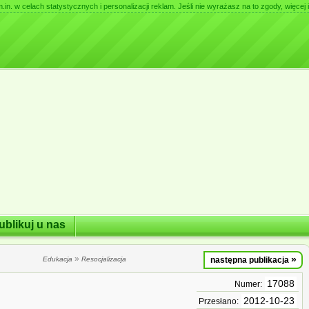
. w celach statystycznych i personalizacji reklam. Jeśli nie wyrażasz na to zgody, więcej i
ublikuj u nas
»
»
Edukacja
Resocjalizacja
następna publikacja
17088
Numer:
2012-10-23
Przesłano: