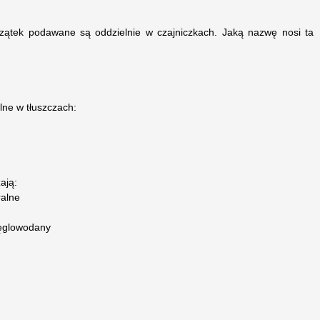
rzątek podawane są oddzielnie w czajniczkach. Jaką nazwę nosi ta
ne w tłuszczach:
ają:
ralne
węglowodany