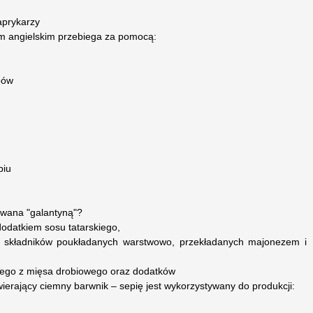
aprykarzy
m angielskim przebiega za pomocą:
bów
biu
zwana "galantyną"?
dodatkiem sosu tatarskiego,
h składników poukładanych warstwowo, przekładanych majonezem i
onego z mięsa drobiowego oraz dodatków
ierający ciemny barwnik – sepię jest wykorzystywany do produkcji: