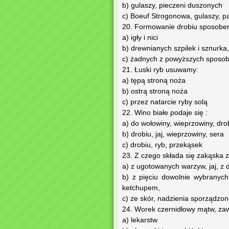
b) gulaszy, pieczeni duszonych
c) Boeuf Strogonowa, gulaszy, p
20. Formowanie drobiu sposobe
a) igły i nici
b) drewnianych szpilek i sznurka,
c) żadnych z powyższych sposo
21. Łuski ryb usuwamy:
a) tępą stroną noża
b) ostrą stroną noża
c) przez natarcie ryby solą
22. Wino białe podaje się :
a) do wołowiny, wieprzowiny, dro
b) drobiu, jaj, wieprzowiny, sera
c) drobiu, ryb, przekąsek
23. Z czego składa się zakąska 
a) z ugotowanych warzyw, jaj, z 
b) z pięciu dowolnie wybranyc
ketchupem,
c) ze skór, nadzienia sporządz
24. Worek czernidłowy mątw, zaw
a) lekarstw