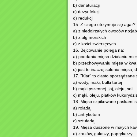
b) denaturacji
c) dezynfekcji
d) redukcji
15. Z czego otrzymuje się agar?
a) z niedojrzałych owoców np:jab
b) z alg morskich
c) z kości zwierzęcych
16. Bejcowanie polega na:
a) poddaniu mięsa działaniu miesz
b) przechowywaniu mięsa w kwaśn
c) jest to inaczej solenie mięsa,
17. "Klar" to ciasto sporządzane 
a) wody, mąki, bułki tartej
b) mąki pszennej ,jaj, oleju, soli
c) mąki, oleju, płatków kukurydz
18. Mięso szpikowane paskami s
a) roladą
b) antrykotem
c) sztufadą
19. Mięsa duszone w małych kaw
a) zrazów, gulaszy, paprykarzy