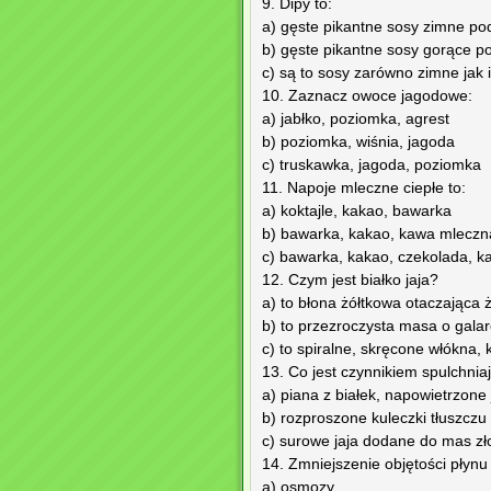
9. Dipy to:
a) gęste pikantne sosy zimne p
b) gęste pikantne sosy gorące 
c) są to sosy zarówno zimne jak
10. Zaznacz owoce jagodowe:
a) jabłko, poziomka, agrest
b) poziomka, wiśnia, jagoda
c) truskawka, jagoda, poziomka
11. Napoje mleczne ciepłe to:
a) koktajle, kakao, bawarka
b) bawarka, kakao, kawa mleczna
c) bawarka, kakao, czekolada, 
12. Czym jest białko jaja?
a) to błona żółtkowa otaczająca ż
b) to przezroczysta masa o gala
c) to spiralne, skręcone włókna, 
13. Co jest czynnikiem spulchnia
a) piana z białek, napowietrzone 
b) rozproszone kuleczki tłuszczu
c) surowe jaja dodane do mas zł
14. Zmniejszenie objętości płynu
a) osmozy