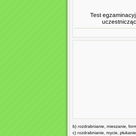
Test egzaminacy
uczestnicząc
b) rozdrabnianie, mieszanie, fo
c) rozdrabnianie, mycie, płukani