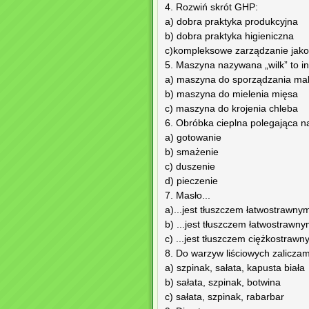
4. Rozwiń skrót GHP:
a) dobra praktyka produkcyjna
b) dobra praktyka higieniczna
c)kompleksowe zarządzanie jako
5. Maszyna nazywana „wilk” to in
a) maszyna do sporządzania ma
b) maszyna do mielenia mięsa
c) maszyna do krojenia chleba
6. Obróbka cieplna polegająca n
a) gotowanie
b) smażenie
c) duszenie
d) pieczenie
7. Masło...
a)...jest tłuszczem łatwostrawnym
b) ...jest tłuszczem łatwostrawn
c) ...jest tłuszczem ciężkostrawn
8. Do warzyw liściowych zaliczam
a) szpinak, sałata, kapusta biała
b) sałata, szpinak, botwina
c) sałata, szpinak, rabarbar