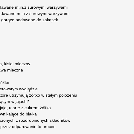
odawane m.in.z surowymi warzywami
podawane m.in.z surowymi warzywami
 i gorące podawane do zakąsek
, kisiel mleczny
kawa mleczna
ółtko
retowatym wyglądzie
które utrzymują żółtko w stałym położeniu
jącym w jajach?
jaja, utarte z cukrem żółtka
 wnikające do białka
ożonych z rozdrobnionych składników
 przez odparowanie to proces: